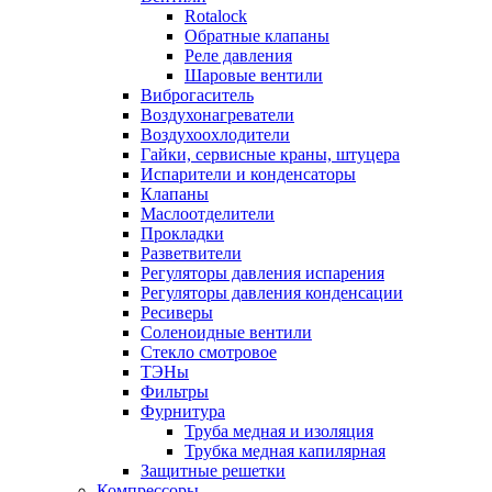
Rotalock
Обратные клапаны
Реле давления
Шаровые вентили
Виброгаситель
Воздухонагреватели
Воздухоохлодители
Гайки, сервисные краны, штуцера
Испарители и конденсаторы
Клапаны
Маслоотделители
Прокладки
Разветвители
Регуляторы давления испарения
Регуляторы давления конденсации
Ресиверы
Соленоидные вентили
Стекло смотровое
ТЭНы
Фильтры
Фурнитура
Труба медная и изоляция
Трубка медная капилярная
Защитные решетки
Компрессоры