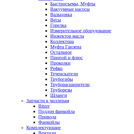
Быстросъемы, Муфты
Вакуумные насосы
Вальцовка
Весы
Горелка
Измерительное оборудование
Инжектор масла
Коллектора
Муфта Ганзена
Остальное
Припой и флюс
Проколки
Рефко
Течеискатели
Трубогибы
Труборасширители
Труборезы
Шланги
Запчасти к чиллерам
Bitzer
Поддон фанкойла
Привода
Фанкойлы
Комплектующие
Вентили