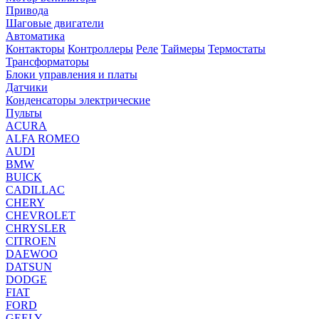
Привода
Шаговые двигатели
Автоматика
Контакторы
Контроллеры
Реле
Таймеры
Термостаты
Трансформаторы
Блоки управления и платы
Датчики
Конденсаторы электрические
Пульты
ACURA
ALFA ROMEO
AUDI
BMW
BUICK
CADILLAC
CHERY
CHEVROLET
CHRYSLER
CITROEN
DAEWOO
DATSUN
DODGE
FIAT
FORD
GEELY