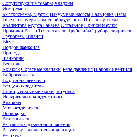
Сопутствующие товары
Хладоны
Инструмент
Быстросъемы, Муфты
Вакуумные насосы
Вальцовка
Весы
Горелка
Измерительное оборудование
Инжектор масла
Коллектора
Муфта Ганзена
Остальное
Припой и флюс
Проколки
Рефко
Течеискатели
Трубогибы
Труборасширители
Труборезы
Шланги
Bitzer
Поддон фанкойла
Привода
Фанкойлы
Вентили
Rotalock
Обратные клапаны
Реле давления
Шаровые вентили
Виброгаситель
Воздухонагреватели
Воздухоохлодители
Гайки, сервисные краны, штуцера
Испарители и конденсаторы
Клапаны
Маслоотделители
Прокладки
Разветвители
Регуляторы давления испарения
Регуляторы давления конденсации
Ресиверы