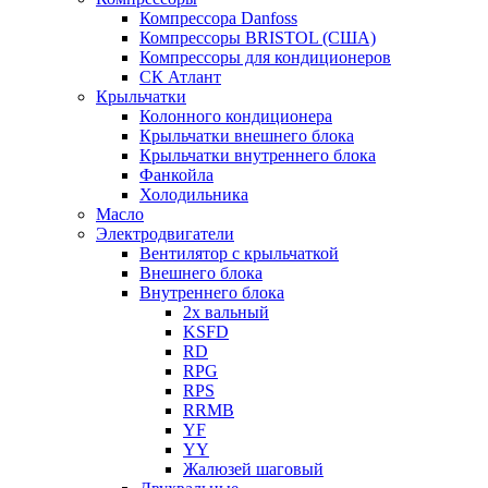
Компрессора Danfoss
Компрессоры BRISTOL (США)
Компрессоры для кондиционеров
СК Атлант
Крыльчатки
Колонного кондиционера
Крыльчатки внешнего блока
Крыльчатки внутреннего блока
Фанкойла
Холодильника
Масло
Электродвигатели
Вентилятор с крыльчаткой
Внешнего блока
Внутреннего блока
2х вальный
KSFD
RD
RPG
RPS
RRMB
YF
YY
Жалюзей шаговый