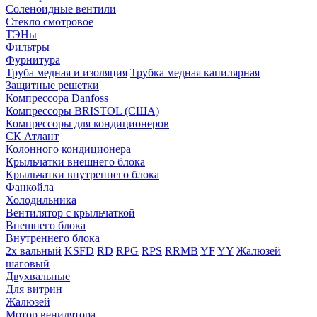
Соленоидные вентили
Стекло смотровое
ТЭНы
Фильтры
Фурнитура
Труба медная и изоляция
Трубка медная капилярная
Защитные решетки
Компрессора Danfoss
Компрессоры BRISTOL (США)
Компрессоры для кондиционеров
СК Атлант
Колонного кондиционера
Крыльчатки внешнего блока
Крыльчатки внутреннего блока
Фанкойла
Холодильника
Вентилятор с крыльчаткой
Внешнего блока
Внутреннего блока
2х вальный
KSFD
RD
RPG
RPS
RRMB
YF
YY
Жалюзей
шаговый
Двухвальные
Для витрин
Жалюзей
Мотор венилятора