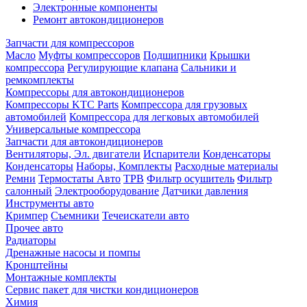
Электронные компоненты
Ремонт автокондиционеров
Запчасти для компрессоров
Масло
Муфты компрессоров
Подшипники
Крышки
компрессора
Регулирующие клапана
Сальники и
ремкомплекты
Компрессоры для автокондиционеров
Компрессоры KTC Parts
Компрессора для грузовых
автомобилей
Компрессора для легковых автомобилей
Универсальные компрессора
Запчасти для автокондиционеров
Вентиляторы, Эл. двигатели
Испарители
Конденсаторы
Конденсаторы
Наборы, Комплекты
Расходные материалы
Ремни
Термостаты Авто
ТРВ
Фильтр осушитель
Фильтр
салонный
Электрооборудование
Датчики давления
Инструменты авто
Кримпер
Съемники
Течеискатели авто
Прочее авто
Радиаторы
Дренажные насосы и помпы
Кронштейны
Монтажные комплекты
Сервис пакет для чистки кондиционеров
Химия