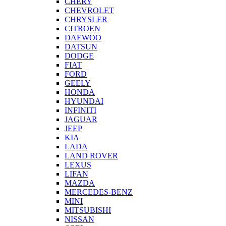
CHERY
CHEVROLET
CHRYSLER
CITROEN
DAEWOO
DATSUN
DODGE
FIAT
FORD
GEELY
HONDA
HYUNDAI
INFINITI
JAGUAR
JEEP
KIA
LADA
LAND ROVER
LEXUS
LIFAN
MAZDA
MERCEDES-BENZ
MINI
MITSUBISHI
NISSAN