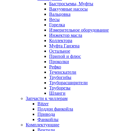
Быстросъемы, Муфты
Вакуумные насосы
Вальцовка
Весы
Горелка
Измерительное оборудование
Инжектор масла
Коллектора
Муфта Ганзена
Остальное
Припой и флюс
Проколки
Рефко
Течеискатели
Трубогибы
Труборасширители
Труборезы
Шланги
Запчасти к чиллерам
Bitzer
Поддон фанкойла
Привода
Фанкойлы
Комплектующие
Вентили