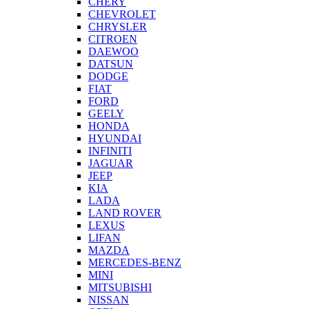
CHERY
CHEVROLET
CHRYSLER
CITROEN
DAEWOO
DATSUN
DODGE
FIAT
FORD
GEELY
HONDA
HYUNDAI
INFINITI
JAGUAR
JEEP
KIA
LADA
LAND ROVER
LEXUS
LIFAN
MAZDA
MERCEDES-BENZ
MINI
MITSUBISHI
NISSAN