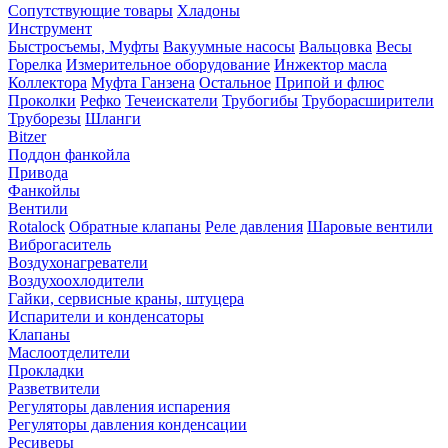
Сопутствующие товары
Хладоны
Инструмент
Быстросъемы, Муфты
Вакуумные насосы
Вальцовка
Весы
Горелка
Измерительное оборудование
Инжектор масла
Коллектора
Муфта Ганзена
Остальное
Припой и флюс
Проколки
Рефко
Течеискатели
Трубогибы
Труборасширители
Труборезы
Шланги
Bitzer
Поддон фанкойла
Привода
Фанкойлы
Вентили
Rotalock
Обратные клапаны
Реле давления
Шаровые вентили
Виброгаситель
Воздухонагреватели
Воздухоохлодители
Гайки, сервисные краны, штуцера
Испарители и конденсаторы
Клапаны
Маслоотделители
Прокладки
Разветвители
Регуляторы давления испарения
Регуляторы давления конденсации
Ресиверы