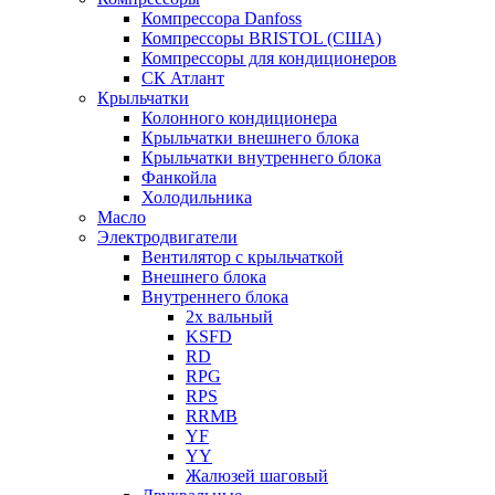
Компрессора Danfoss
Компрессоры BRISTOL (США)
Компрессоры для кондиционеров
СК Атлант
Крыльчатки
Колонного кондиционера
Крыльчатки внешнего блока
Крыльчатки внутреннего блока
Фанкойла
Холодильника
Масло
Электродвигатели
Вентилятор с крыльчаткой
Внешнего блока
Внутреннего блока
2х вальный
KSFD
RD
RPG
RPS
RRMB
YF
YY
Жалюзей шаговый