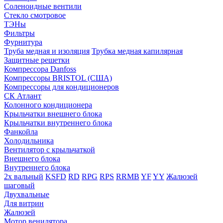
Соленоидные вентили
Стекло смотровое
ТЭНы
Фильтры
Фурнитура
Труба медная и изоляция
Трубка медная капилярная
Защитные решетки
Компрессора Danfoss
Компрессоры BRISTOL (США)
Компрессоры для кондиционеров
СК Атлант
Колонного кондиционера
Крыльчатки внешнего блока
Крыльчатки внутреннего блока
Фанкойла
Холодильника
Вентилятор с крыльчаткой
Внешнего блока
Внутреннего блока
2х вальный
KSFD
RD
RPG
RPS
RRMB
YF
YY
Жалюзей
шаговый
Двухвальные
Для витрин
Жалюзей
Мотор венилятора