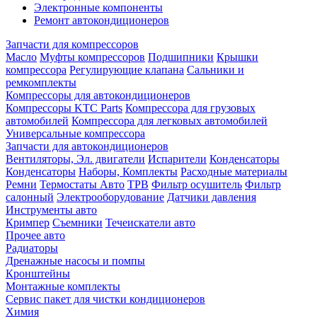
Электронные компоненты
Ремонт автокондиционеров
Запчасти для компрессоров
Масло
Муфты компрессоров
Подшипники
Крышки
компрессора
Регулирующие клапана
Сальники и
ремкомплекты
Компрессоры для автокондиционеров
Компрессоры KTC Parts
Компрессора для грузовых
автомобилей
Компрессора для легковых автомобилей
Универсальные компрессора
Запчасти для автокондиционеров
Вентиляторы, Эл. двигатели
Испарители
Конденсаторы
Конденсаторы
Наборы, Комплекты
Расходные материалы
Ремни
Термостаты Авто
ТРВ
Фильтр осушитель
Фильтр
салонный
Электрооборудование
Датчики давления
Инструменты авто
Кримпер
Съемники
Течеискатели авто
Прочее авто
Радиаторы
Дренажные насосы и помпы
Кронштейны
Монтажные комплекты
Сервис пакет для чистки кондиционеров
Химия