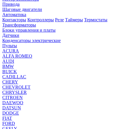
Привода
Шаговые двигатели
Автоматика
Контакторы
Контроллеры
Реле
Таймеры
Термостаты
Трансформаторы
Блоки управления и платы
Датчики
Конденсаторы электрические
Пульты
ACURA
ALFA ROMEO
AUDI
BMW
BUICK
CADILLAC
CHERY
CHEVROLET
CHRYSLER
CITROEN
DAEWOO
DATSUN
DODGE
FIAT
FORD
GEELY