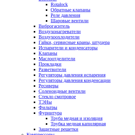
Rotalock
Обратные клапаны
Реле давления
Шаровые вентили
Виброгаситель
Воздухонагреватели
Воздухоохлодители
Гайки, сервисные краны, штуцера
Испарители и конденсаторы
Клапаны
Маслоотделители
Прокладки
Разветвители
Регуляторы давления испарения
Регуляторы давления конденсации
Ресиверы
Соленоидные вентили
Стекло смотровое
ТЭНы
Фильтры
Фурнитура
Труба медная и изоляция
Трубка медная капилярная
Защитные решетки
Компрессоры