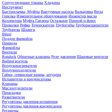
Сопутствующие товары
Хладоны
Инструмент
Быстросъемы, Муфты
Вакуумные насосы
Вальцовка
Весы
Горелка
Измерительное оборудование
Инжектор масла
Коллектора
Муфта Ганзена
Остальное
Припой и флюс
Проколки
Рефко
Течеискатели
Трубогибы
Труборасширители
Труборезы
Шланги
Bitzer
Поддон фанкойла
Привода
Фанкойлы
Вентили
Rotalock
Обратные клапаны
Реле давления
Шаровые вентили
Виброгаситель
Воздухонагреватели
Воздухоохлодители
Гайки, сервисные краны, штуцера
Испарители и конденсаторы
Клапаны
Маслоотделители
Прокладки
Разветвители
Регуляторы давления испарения
Регуляторы давления конденсации
Ресиверы