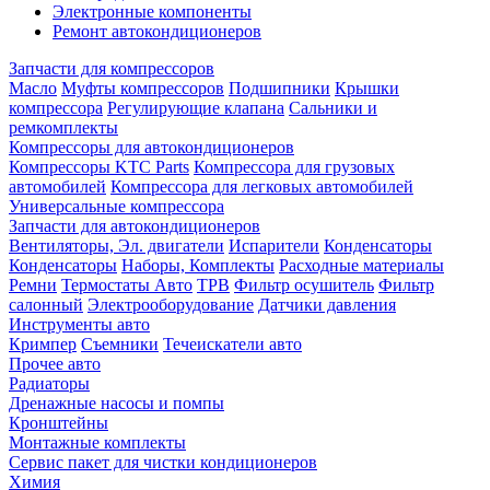
Электронные компоненты
Ремонт автокондиционеров
Запчасти для компрессоров
Масло
Муфты компрессоров
Подшипники
Крышки
компрессора
Регулирующие клапана
Сальники и
ремкомплекты
Компрессоры для автокондиционеров
Компрессоры KTC Parts
Компрессора для грузовых
автомобилей
Компрессора для легковых автомобилей
Универсальные компрессора
Запчасти для автокондиционеров
Вентиляторы, Эл. двигатели
Испарители
Конденсаторы
Конденсаторы
Наборы, Комплекты
Расходные материалы
Ремни
Термостаты Авто
ТРВ
Фильтр осушитель
Фильтр
салонный
Электрооборудование
Датчики давления
Инструменты авто
Кримпер
Съемники
Течеискатели авто
Прочее авто
Радиаторы
Дренажные насосы и помпы
Кронштейны
Монтажные комплекты
Сервис пакет для чистки кондиционеров
Химия