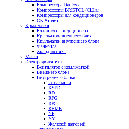
Компрессора Danfoss
Компрессоры BRISTOL (США)
Компрессоры для кондиционеров
СК Атлант
Крыльчатки
Колонного кондиционера
Крыльчатки внешнего блока
Крыльчатки внутреннего блока
Фанкойла
Холодильника
Масло
Электродвигатели
Вентилятор с крыльчаткой
Внешнего блока
Внутреннего блока
2х вальный
KSFD
RD
RPG
RPS
RRMB
YF
YY
Жалюзей шаговый