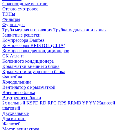
Соленоидные вентили
Стекло смотровое
ТЭНы
Фильтры
Фурнитура
Труба медная и изоляция
Трубка медная капилярная
Защитные решетки
Компрессора Danfoss
Компрессоры BRISTOL (США)
Компрессоры для кондиционеров
СК Атлант
Колонного кондиционера
Крыльчатки внешнего блока
Крыльчатки внутреннего блока
Фанкойла
Холодильника
Вентилятор с крыльчаткой
Внешнего блока
Внутреннего блока
2х вальный
KSFD
RD
RPG
RPS
RRMB
YF
YY
Жалюзей
шаговый
Двухвальные
Для витрин
Жалюзей
Мотор венилятора