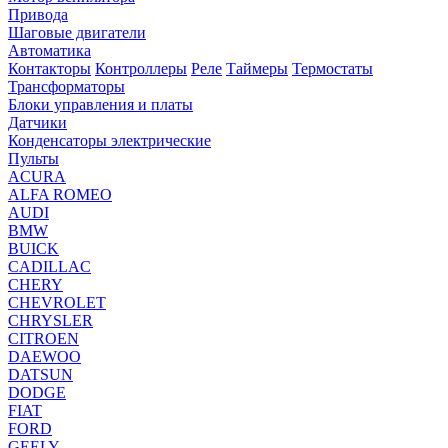
Привода
Шаговые двигатели
Автоматика
Контакторы
Контроллеры
Реле
Таймеры
Термостаты
Трансформаторы
Блоки управления и платы
Датчики
Конденсаторы электрические
Пульты
ACURA
ALFA ROMEO
AUDI
BMW
BUICK
CADILLAC
CHERY
CHEVROLET
CHRYSLER
CITROEN
DAEWOO
DATSUN
DODGE
FIAT
FORD
GEELY