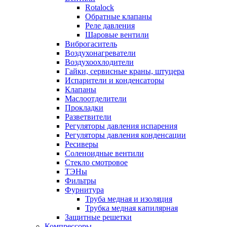
Rotalock
Обратные клапаны
Реле давления
Шаровые вентили
Виброгаситель
Воздухонагреватели
Воздухоохлодители
Гайки, сервисные краны, штуцера
Испарители и конденсаторы
Клапаны
Маслоотделители
Прокладки
Разветвители
Регуляторы давления испарения
Регуляторы давления конденсации
Ресиверы
Соленоидные вентили
Стекло смотровое
ТЭНы
Фильтры
Фурнитура
Труба медная и изоляция
Трубка медная капилярная
Защитные решетки
Компрессоры