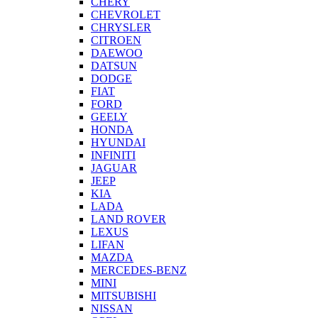
CHERY
CHEVROLET
CHRYSLER
CITROEN
DAEWOO
DATSUN
DODGE
FIAT
FORD
GEELY
HONDA
HYUNDAI
INFINITI
JAGUAR
JEEP
KIA
LADA
LAND ROVER
LEXUS
LIFAN
MAZDA
MERCEDES-BENZ
MINI
MITSUBISHI
NISSAN