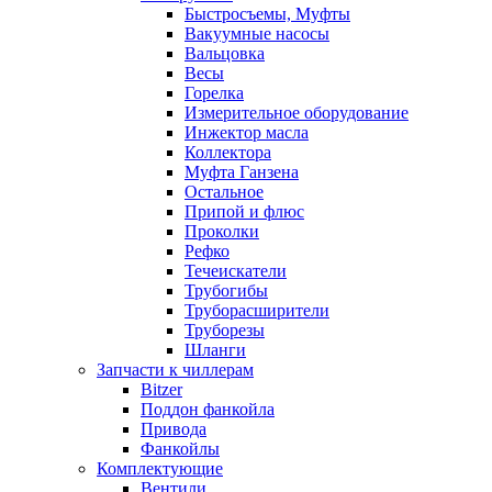
Быстросъемы, Муфты
Вакуумные насосы
Вальцовка
Весы
Горелка
Измерительное оборудование
Инжектор масла
Коллектора
Муфта Ганзена
Остальное
Припой и флюс
Проколки
Рефко
Течеискатели
Трубогибы
Труборасширители
Труборезы
Шланги
Запчасти к чиллерам
Bitzer
Поддон фанкойла
Привода
Фанкойлы
Комплектующие
Вентили