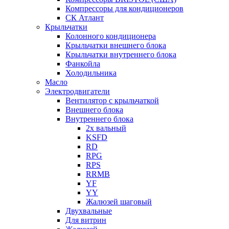
Компрессоры для кондиционеров
СК Атлант
Крыльчатки
Колонного кондиционера
Крыльчатки внешнего блока
Крыльчатки внутреннего блока
Фанкойла
Холодильника
Масло
Электродвигатели
Вентилятор с крыльчаткой
Внешнего блока
Внутреннего блока
2х вальный
KSFD
RD
RPG
RPS
RRMB
YF
YY
Жалюзей шаговый
Двухвальные
Для витрин