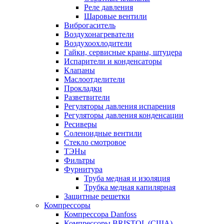
Реле давления
Шаровые вентили
Виброгаситель
Воздухонагреватели
Воздухоохлодители
Гайки, сервисные краны, штуцера
Испарители и конденсаторы
Клапаны
Маслоотделители
Прокладки
Разветвители
Регуляторы давления испарения
Регуляторы давления конденсации
Ресиверы
Соленоидные вентили
Стекло смотровое
ТЭНы
Фильтры
Фурнитура
Труба медная и изоляция
Трубка медная капилярная
Защитные решетки
Компрессоры
Компрессора Danfoss
Компрессоры BRISTOL (США)