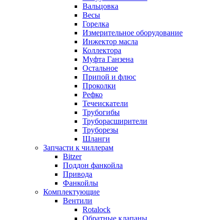
Вальцовка
Весы
Горелка
Измерительное оборудование
Инжектор масла
Коллектора
Муфта Ганзена
Остальное
Припой и флюс
Проколки
Рефко
Течеискатели
Трубогибы
Труборасширители
Труборезы
Шланги
Запчасти к чиллерам
Bitzer
Поддон фанкойла
Привода
Фанкойлы
Комплектующие
Вентили
Rotalock
Обратные клапаны