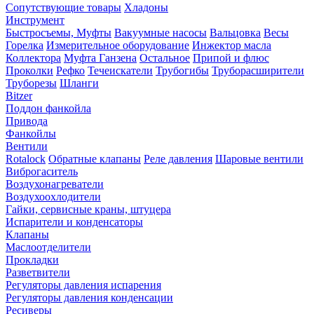
Сопутствующие товары
Хладоны
Инструмент
Быстросъемы, Муфты
Вакуумные насосы
Вальцовка
Весы
Горелка
Измерительное оборудование
Инжектор масла
Коллектора
Муфта Ганзена
Остальное
Припой и флюс
Проколки
Рефко
Течеискатели
Трубогибы
Труборасширители
Труборезы
Шланги
Bitzer
Поддон фанкойла
Привода
Фанкойлы
Вентили
Rotalock
Обратные клапаны
Реле давления
Шаровые вентили
Виброгаситель
Воздухонагреватели
Воздухоохлодители
Гайки, сервисные краны, штуцера
Испарители и конденсаторы
Клапаны
Маслоотделители
Прокладки
Разветвители
Регуляторы давления испарения
Регуляторы давления конденсации
Ресиверы