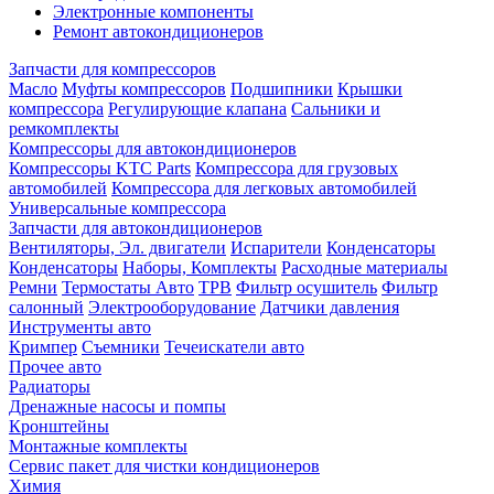
Электронные компоненты
Ремонт автокондиционеров
Запчасти для компрессоров
Масло
Муфты компрессоров
Подшипники
Крышки
компрессора
Регулирующие клапана
Сальники и
ремкомплекты
Компрессоры для автокондиционеров
Компрессоры KTC Parts
Компрессора для грузовых
автомобилей
Компрессора для легковых автомобилей
Универсальные компрессора
Запчасти для автокондиционеров
Вентиляторы, Эл. двигатели
Испарители
Конденсаторы
Конденсаторы
Наборы, Комплекты
Расходные материалы
Ремни
Термостаты Авто
ТРВ
Фильтр осушитель
Фильтр
салонный
Электрооборудование
Датчики давления
Инструменты авто
Кримпер
Съемники
Течеискатели авто
Прочее авто
Радиаторы
Дренажные насосы и помпы
Кронштейны
Монтажные комплекты
Сервис пакет для чистки кондиционеров
Химия