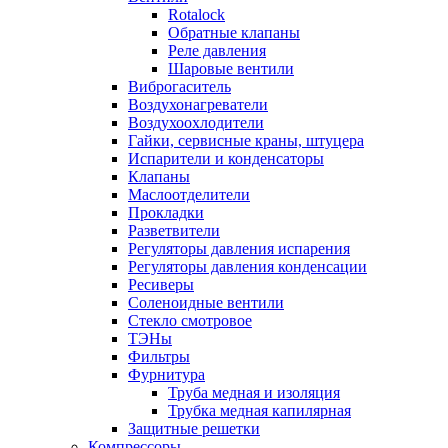
Rotalock
Обратные клапаны
Реле давления
Шаровые вентили
Виброгаситель
Воздухонагреватели
Воздухоохлодители
Гайки, сервисные краны, штуцера
Испарители и конденсаторы
Клапаны
Маслоотделители
Прокладки
Разветвители
Регуляторы давления испарения
Регуляторы давления конденсации
Ресиверы
Соленоидные вентили
Стекло смотровое
ТЭНы
Фильтры
Фурнитура
Труба медная и изоляция
Трубка медная капилярная
Защитные решетки
Компрессоры