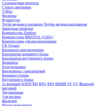
Соленоидные вентили
Стекло смотровое
ТЭНы
Фильтры
Фурнитура
Труба медная и изоляция
Трубка медная капилярная
Защитные решетки
Компрессора Danfoss
Компрессоры BRISTOL (США)
Компрессоры для кондиционеров
СК Атлант
Колонного кондиционера
Крыльчатки внешнего блока
Крыльчатки внутреннего блока
Фанкойла
Холодильника
Вентилятор с крыльчаткой
Внешнего блока
Внутреннего блока
2х вальный
KSFD
RD
RPG
RPS
RRMB
YF
YY
Жалюзей
шаговый
Двухвальные
Для витрин
Жалюзей
Мотор венилятора