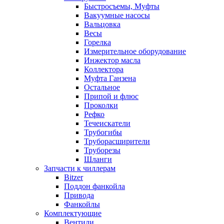
Быстросъемы, Муфты
Вакуумные насосы
Вальцовка
Весы
Горелка
Измерительное оборудование
Инжектор масла
Коллектора
Муфта Ганзена
Остальное
Припой и флюс
Проколки
Рефко
Течеискатели
Трубогибы
Труборасширители
Труборезы
Шланги
Запчасти к чиллерам
Bitzer
Поддон фанкойла
Привода
Фанкойлы
Комплектующие
Вентили