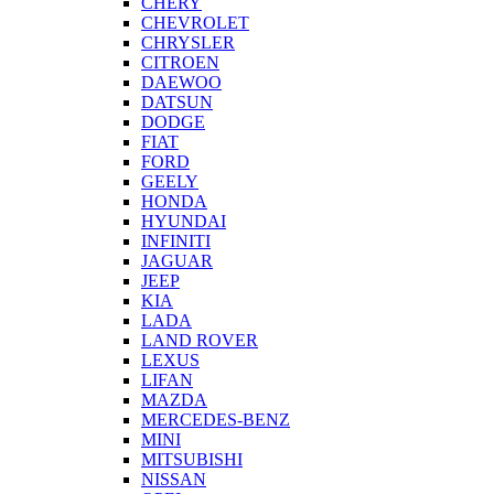
CHERY
CHEVROLET
CHRYSLER
CITROEN
DAEWOO
DATSUN
DODGE
FIAT
FORD
GEELY
HONDA
HYUNDAI
INFINITI
JAGUAR
JEEP
KIA
LADA
LAND ROVER
LEXUS
LIFAN
MAZDA
MERCEDES-BENZ
MINI
MITSUBISHI
NISSAN