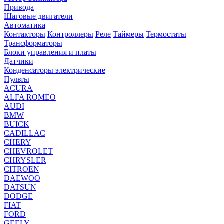
Привода
Шаговые двигатели
Автоматика
Контакторы
Контроллеры
Реле
Таймеры
Термостаты
Трансформаторы
Блоки управления и платы
Датчики
Конденсаторы электрические
Пульты
ACURA
ALFA ROMEO
AUDI
BMW
BUICK
CADILLAC
CHERY
CHEVROLET
CHRYSLER
CITROEN
DAEWOO
DATSUN
DODGE
FIAT
FORD
GEELY