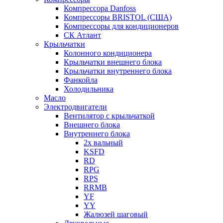
Компрессора Danfoss
Компрессоры BRISTOL (США)
Компрессоры для кондиционеров
СК Атлант
Крыльчатки
Колонного кондиционера
Крыльчатки внешнего блока
Крыльчатки внутреннего блока
Фанкойла
Холодильника
Масло
Электродвигатели
Вентилятор с крыльчаткой
Внешнего блока
Внутреннего блока
2х вальный
KSFD
RD
RPG
RPS
RRMB
YF
YY
Жалюзей шаговый