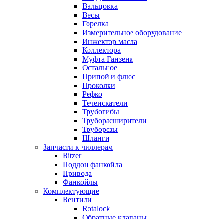
Вальцовка
Весы
Горелка
Измерительное оборудование
Инжектор масла
Коллектора
Муфта Ганзена
Остальное
Припой и флюс
Проколки
Рефко
Течеискатели
Трубогибы
Труборасширители
Труборезы
Шланги
Запчасти к чиллерам
Bitzer
Поддон фанкойла
Привода
Фанкойлы
Комплектующие
Вентили
Rotalock
Обратные клапаны