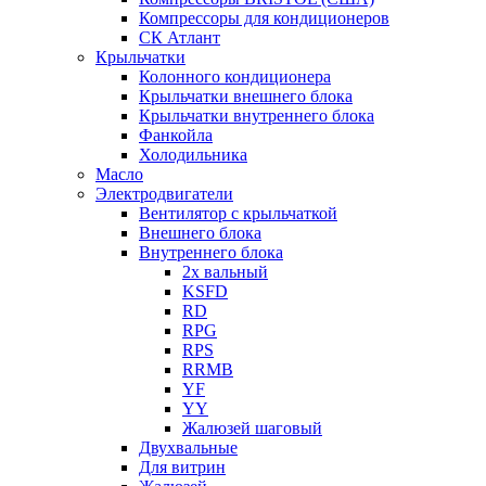
Компрессоры для кондиционеров
СК Атлант
Крыльчатки
Колонного кондиционера
Крыльчатки внешнего блока
Крыльчатки внутреннего блока
Фанкойла
Холодильника
Масло
Электродвигатели
Вентилятор с крыльчаткой
Внешнего блока
Внутреннего блока
2х вальный
KSFD
RD
RPG
RPS
RRMB
YF
YY
Жалюзей шаговый
Двухвальные
Для витрин