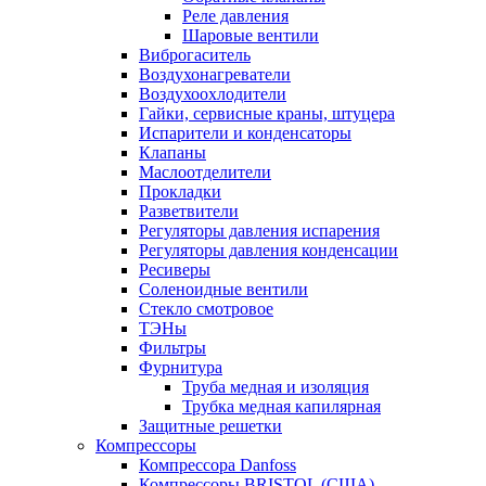
Реле давления
Шаровые вентили
Виброгаситель
Воздухонагреватели
Воздухоохлодители
Гайки, сервисные краны, штуцера
Испарители и конденсаторы
Клапаны
Маслоотделители
Прокладки
Разветвители
Регуляторы давления испарения
Регуляторы давления конденсации
Ресиверы
Соленоидные вентили
Стекло смотровое
ТЭНы
Фильтры
Фурнитура
Труба медная и изоляция
Трубка медная капилярная
Защитные решетки
Компрессоры
Компрессора Danfoss
Компрессоры BRISTOL (США)