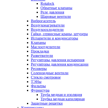
Rotalock
Обратные клапаны
Реле давления
Шаровые вентили
Виброгаситель
Воздухонагреватели
Воздухоохлодители
Гайки, сервисные краны, штуцера
Испарители и конденсаторы
Клапаны
Маслоотделители
Прокладки
Разветвители
Регуляторы давления испарения
Регуляторы давления конденсации
Ресиверы
Соленоидные вентили
Стекло смотровое
ТЭНы
Фильтры
Фурнитура
Труба медная и изоляция
Трубка медная капилярная
Защитные решетки
Компрессоры