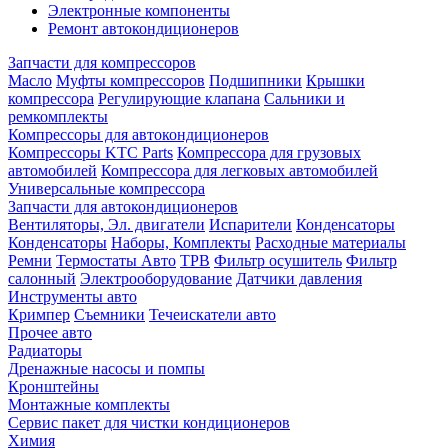
Электронные компоненты
Ремонт автокондиционеров
Запчасти для компрессоров
Масло
Муфты компрессоров
Подшипники
Крышки
компрессора
Регулирующие клапана
Сальники и
ремкомплекты
Компрессоры для автокондиционеров
Компрессоры KTC Parts
Компрессора для грузовых
автомобилей
Компрессора для легковых автомобилей
Универсальные компрессора
Запчасти для автокондиционеров
Вентиляторы, Эл. двигатели
Испарители
Конденсаторы
Конденсаторы
Наборы, Комплекты
Расходные материалы
Ремни
Термостаты Авто
ТРВ
Фильтр осушитель
Фильтр
салонный
Электрооборудование
Датчики давления
Инструменты авто
Кримпер
Съемники
Течеискатели авто
Прочее авто
Радиаторы
Дренажные насосы и помпы
Кронштейны
Монтажные комплекты
Сервис пакет для чистки кондиционеров
Химия