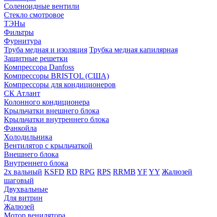
Соленоидные вентили
Стекло смотровое
ТЭНы
Фильтры
Фурнитура
Труба медная и изоляция
Трубка медная капилярная
Защитные решетки
Компрессора Danfoss
Компрессоры BRISTOL (США)
Компрессоры для кондиционеров
СК Атлант
Колонного кондиционера
Крыльчатки внешнего блока
Крыльчатки внутреннего блока
Фанкойла
Холодильника
Вентилятор с крыльчаткой
Внешнего блока
Внутреннего блока
2х вальный
KSFD
RD
RPG
RPS
RRMB
YF
YY
Жалюзей
шаговый
Двухвальные
Для витрин
Жалюзей
Мотор венилятора