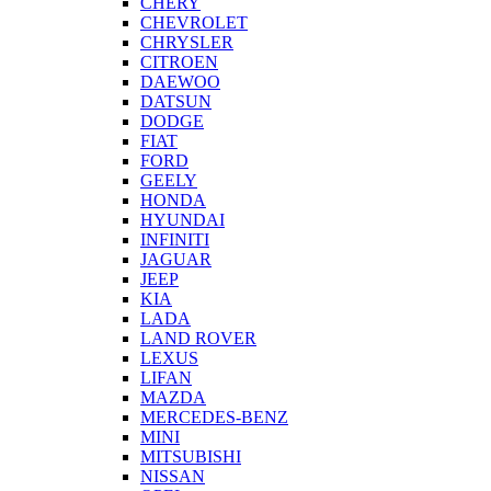
CHERY
CHEVROLET
CHRYSLER
CITROEN
DAEWOO
DATSUN
DODGE
FIAT
FORD
GEELY
HONDA
HYUNDAI
INFINITI
JAGUAR
JEEP
KIA
LADA
LAND ROVER
LEXUS
LIFAN
MAZDA
MERCEDES-BENZ
MINI
MITSUBISHI
NISSAN