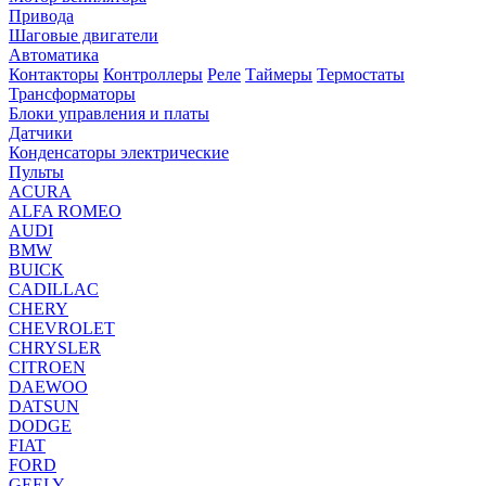
Привода
Шаговые двигатели
Автоматика
Контакторы
Контроллеры
Реле
Таймеры
Термостаты
Трансформаторы
Блоки управления и платы
Датчики
Конденсаторы электрические
Пульты
ACURA
ALFA ROMEO
AUDI
BMW
BUICK
CADILLAC
CHERY
CHEVROLET
CHRYSLER
CITROEN
DAEWOO
DATSUN
DODGE
FIAT
FORD
GEELY