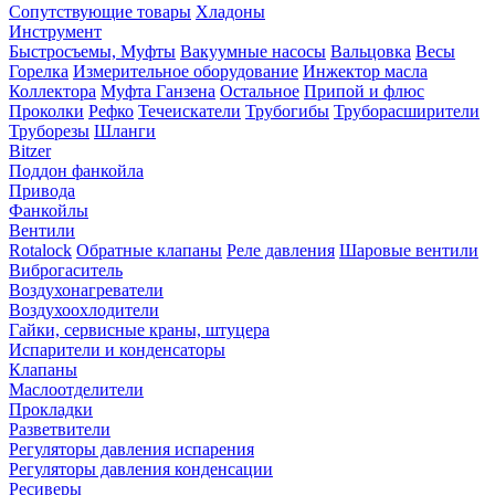
Сопутствующие товары
Хладоны
Инструмент
Быстросъемы, Муфты
Вакуумные насосы
Вальцовка
Весы
Горелка
Измерительное оборудование
Инжектор масла
Коллектора
Муфта Ганзена
Остальное
Припой и флюс
Проколки
Рефко
Течеискатели
Трубогибы
Труборасширители
Труборезы
Шланги
Bitzer
Поддон фанкойла
Привода
Фанкойлы
Вентили
Rotalock
Обратные клапаны
Реле давления
Шаровые вентили
Виброгаситель
Воздухонагреватели
Воздухоохлодители
Гайки, сервисные краны, штуцера
Испарители и конденсаторы
Клапаны
Маслоотделители
Прокладки
Разветвители
Регуляторы давления испарения
Регуляторы давления конденсации
Ресиверы