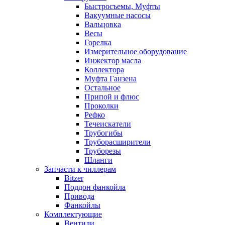
Быстросъемы, Муфты
Вакуумные насосы
Вальцовка
Весы
Горелка
Измерительное оборудование
Инжектор масла
Коллектора
Муфта Ганзена
Остальное
Припой и флюс
Проколки
Рефко
Течеискатели
Трубогибы
Труборасширители
Труборезы
Шланги
Запчасти к чиллерам
Bitzer
Поддон фанкойла
Привода
Фанкойлы
Комплектующие
Вентили