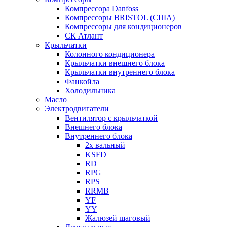
Компрессора Danfoss
Компрессоры BRISTOL (США)
Компрессоры для кондиционеров
СК Атлант
Крыльчатки
Колонного кондиционера
Крыльчатки внешнего блока
Крыльчатки внутреннего блока
Фанкойла
Холодильника
Масло
Электродвигатели
Вентилятор с крыльчаткой
Внешнего блока
Внутреннего блока
2х вальный
KSFD
RD
RPG
RPS
RRMB
YF
YY
Жалюзей шаговый