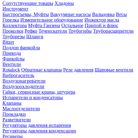
Сопутствующие товары
Хладоны
Инструмент
Быстросъемы, Муфты
Вакуумные насосы
Вальцовка
Весы
Горелка
Измерительное оборудование
Инжектор масла
Коллектора
Муфта Ганзена
Остальное
Припой и флюс
Проколки
Рефко
Течеискатели
Трубогибы
Труборасширители
Труборезы
Шланги
Bitzer
Поддон фанкойла
Привода
Фанкойлы
Вентили
Rotalock
Обратные клапаны
Реле давления
Шаровые вентили
Виброгаситель
Воздухонагреватели
Воздухоохлодители
Гайки, сервисные краны, штуцера
Испарители и конденсаторы
Клапаны
Маслоотделители
Прокладки
Разветвители
Регуляторы давления испарения
Регуляторы давления конденсации
Ресиверы