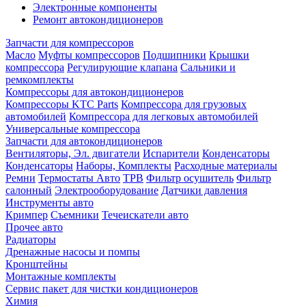
Электронные компоненты
Ремонт автокондиционеров
Запчасти для компрессоров
Масло
Муфты компрессоров
Подшипники
Крышки
компрессора
Регулирующие клапана
Сальники и
ремкомплекты
Компрессоры для автокондиционеров
Компрессоры KTC Parts
Компрессора для грузовых
автомобилей
Компрессора для легковых автомобилей
Универсальные компрессора
Запчасти для автокондиционеров
Вентиляторы, Эл. двигатели
Испарители
Конденсаторы
Конденсаторы
Наборы, Комплекты
Расходные материалы
Ремни
Термостаты Авто
ТРВ
Фильтр осушитель
Фильтр
салонный
Электрооборудование
Датчики давления
Инструменты авто
Кримпер
Съемники
Течеискатели авто
Прочее авто
Радиаторы
Дренажные насосы и помпы
Кронштейны
Монтажные комплекты
Сервис пакет для чистки кондиционеров
Химия