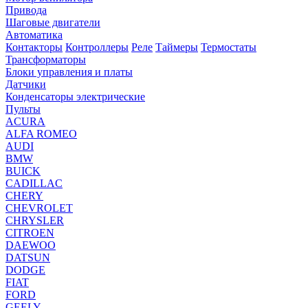
Привода
Шаговые двигатели
Автоматика
Контакторы
Контроллеры
Реле
Таймеры
Термостаты
Трансформаторы
Блоки управления и платы
Датчики
Конденсаторы электрические
Пульты
ACURA
ALFA ROMEO
AUDI
BMW
BUICK
CADILLAC
CHERY
CHEVROLET
CHRYSLER
CITROEN
DAEWOO
DATSUN
DODGE
FIAT
FORD
GEELY