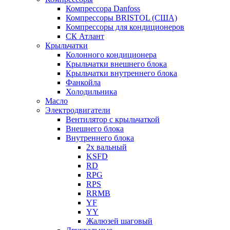
Компрессора Danfoss
Компрессоры BRISTOL (США)
Компрессоры для кондиционеров
СК Атлант
Крыльчатки
Колонного кондиционера
Крыльчатки внешнего блока
Крыльчатки внутреннего блока
Фанкойла
Холодильника
Масло
Электродвигатели
Вентилятор с крыльчаткой
Внешнего блока
Внутреннего блока
2х вальный
KSFD
RD
RPG
RPS
RRMB
YF
YY
Жалюзей шаговый