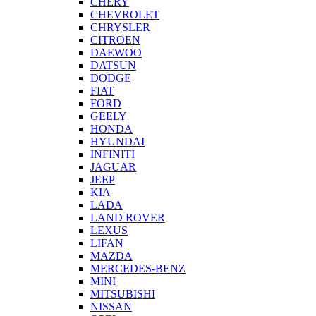
CHERY
CHEVROLET
CHRYSLER
CITROEN
DAEWOO
DATSUN
DODGE
FIAT
FORD
GEELY
HONDA
HYUNDAI
INFINITI
JAGUAR
JEEP
KIA
LADA
LAND ROVER
LEXUS
LIFAN
MAZDA
MERCEDES-BENZ
MINI
MITSUBISHI
NISSAN