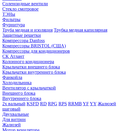
Соленоидные вентили
Стекло смотровое
ТЭНы
Фильтры
Фурнитура
Труба медная и изоляция
Трубка медная капилярная
Защитные решетки
Компрессора Danfoss
Компрессоры BRISTOL (США)
Компрессоры для кондиционеров
СК Атлант
Колонного кондиционера
Крыльчатки внешнего блока
Крыльчатки внутреннего блока
Фанкойла
Холодильника
Вентилятор с крыльчаткой
Внешнего блока
Внутреннего блока
2х вальный
KSFD
RD
RPG
RPS
RRMB
YF
YY
Жалюзей
шаговый
Двухвальные
Для витрин
Жалюзей
Мотор венилятора