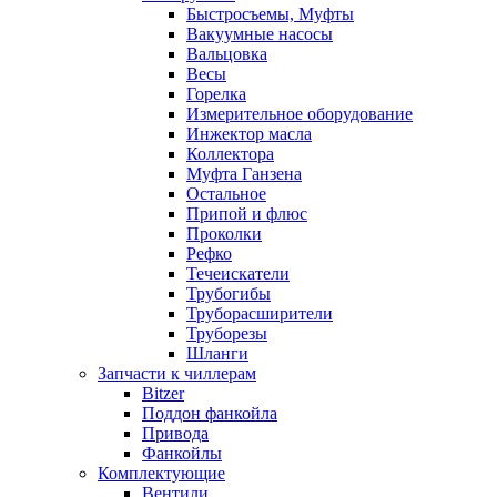
Быстросъемы, Муфты
Вакуумные насосы
Вальцовка
Весы
Горелка
Измерительное оборудование
Инжектор масла
Коллектора
Муфта Ганзена
Остальное
Припой и флюс
Проколки
Рефко
Течеискатели
Трубогибы
Труборасширители
Труборезы
Шланги
Запчасти к чиллерам
Bitzer
Поддон фанкойла
Привода
Фанкойлы
Комплектующие
Вентили