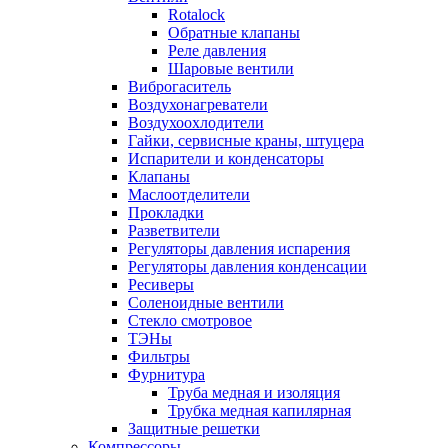
Rotalock
Обратные клапаны
Реле давления
Шаровые вентили
Виброгаситель
Воздухонагреватели
Воздухоохлодители
Гайки, сервисные краны, штуцера
Испарители и конденсаторы
Клапаны
Маслоотделители
Прокладки
Разветвители
Регуляторы давления испарения
Регуляторы давления конденсации
Ресиверы
Соленоидные вентили
Стекло смотровое
ТЭНы
Фильтры
Фурнитура
Труба медная и изоляция
Трубка медная капилярная
Защитные решетки
Компрессоры