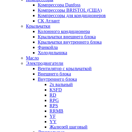
Компрессора Danfoss
Компрессоры BRISTOL (США)
Компрессоры для кондиционеров
СК Атлант
Крыльчатки
Колонного кондиционера
Крыльчатки внешнего блока
Крыльчатки внутреннего блока
Фанкойла
Холодильника
Масло
Электродвигатели
Вентилятор с крыльчаткой
Внешнего блока
Внутреннего блока
2х вальный
KSFD
RD
RPG
RPS
RRMB
YF
YY
Жалюзей шаговый