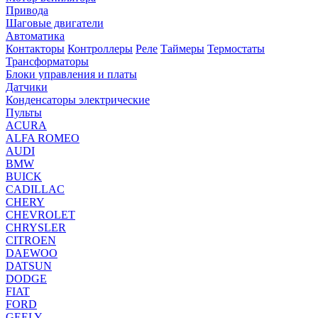
Привода
Шаговые двигатели
Автоматика
Контакторы
Контроллеры
Реле
Таймеры
Термостаты
Трансформаторы
Блоки управления и платы
Датчики
Конденсаторы электрические
Пульты
ACURA
ALFA ROMEO
AUDI
BMW
BUICK
CADILLAC
CHERY
CHEVROLET
CHRYSLER
CITROEN
DAEWOO
DATSUN
DODGE
FIAT
FORD
GEELY