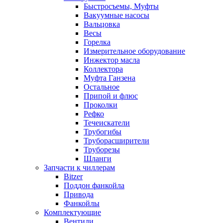
Быстросъемы, Муфты
Вакуумные насосы
Вальцовка
Весы
Горелка
Измерительное оборудование
Инжектор масла
Коллектора
Муфта Ганзена
Остальное
Припой и флюс
Проколки
Рефко
Течеискатели
Трубогибы
Труборасширители
Труборезы
Шланги
Запчасти к чиллерам
Bitzer
Поддон фанкойла
Привода
Фанкойлы
Комплектующие
Вентили