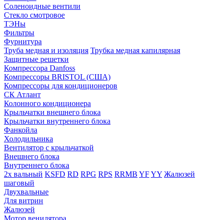
Соленоидные вентили
Стекло смотровое
ТЭНы
Фильтры
Фурнитура
Труба медная и изоляция
Трубка медная капилярная
Защитные решетки
Компрессора Danfoss
Компрессоры BRISTOL (США)
Компрессоры для кондиционеров
СК Атлант
Колонного кондиционера
Крыльчатки внешнего блока
Крыльчатки внутреннего блока
Фанкойла
Холодильника
Вентилятор с крыльчаткой
Внешнего блока
Внутреннего блока
2х вальный
KSFD
RD
RPG
RPS
RRMB
YF
YY
Жалюзей
шаговый
Двухвальные
Для витрин
Жалюзей
Мотор венилятора