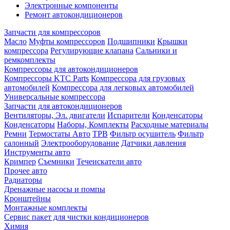
Электронные компоненты
Ремонт автокондиционеров
Запчасти для компрессоров
Масло
Муфты компрессоров
Подшипники
Крышки
компрессора
Регулирующие клапана
Сальники и
ремкомплекты
Компрессоры для автокондиционеров
Компрессоры KTC Parts
Компрессора для грузовых
автомобилей
Компрессора для легковых автомобилей
Универсальные компрессора
Запчасти для автокондиционеров
Вентиляторы, Эл. двигатели
Испарители
Конденсаторы
Конденсаторы
Наборы, Комплекты
Расходные материалы
Ремни
Термостаты Авто
ТРВ
Фильтр осушитель
Фильтр
салонный
Электрооборудование
Датчики давления
Инструменты авто
Кримпер
Съемники
Течеискатели авто
Прочее авто
Радиаторы
Дренажные насосы и помпы
Кронштейны
Монтажные комплекты
Сервис пакет для чистки кондиционеров
Химия