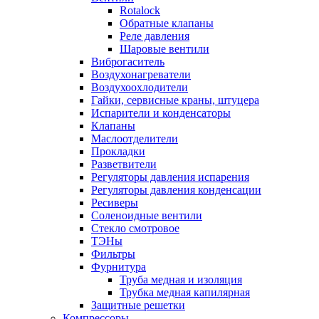
Rotalock
Обратные клапаны
Реле давления
Шаровые вентили
Виброгаситель
Воздухонагреватели
Воздухоохлодители
Гайки, сервисные краны, штуцера
Испарители и конденсаторы
Клапаны
Маслоотделители
Прокладки
Разветвители
Регуляторы давления испарения
Регуляторы давления конденсации
Ресиверы
Соленоидные вентили
Стекло смотровое
ТЭНы
Фильтры
Фурнитура
Труба медная и изоляция
Трубка медная капилярная
Защитные решетки
Компрессоры