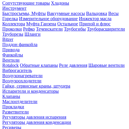
Сопутствующие товары
Хладоны
Инструмент
Быстросъемы, Муфты
Вакуумные насосы
Вальцовка
Весы
Горелка
Измерительное оборудование
Инжектор масла
Коллектора
Муфта Ганзена
Остальное
Припой и флюс
Проколки
Рефко
Течеискатели
Трубогибы
Труборасширители
Труборезы
Шланги
Bitzer
Поддон фанкойла
Привода
Фанкойлы
Вентили
Rotalock
Обратные клапаны
Реле давления
Шаровые вентили
Виброгаситель
Воздухонагреватели
Воздухоохлодители
Гайки, сервисные краны, штуцера
Испарители и конденсаторы
Клапаны
Маслоотделители
Прокладки
Разветвители
Регуляторы давления испарения
Регуляторы давления конденсации
Ресиверы