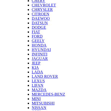
CHERY
CHEVROLET
CHRYSLER
CITROEN
DAEWOO
DATSUN
DODGE
FIAT
FORD
GEELY
HONDA
HYUNDAI
INFINITI
JAGUAR
JEEP
KIA
LADA
LAND ROVER
LEXUS
LIFAN
MAZDA
MERCEDES-BENZ
MINI
MITSUBISHI
NISSAN