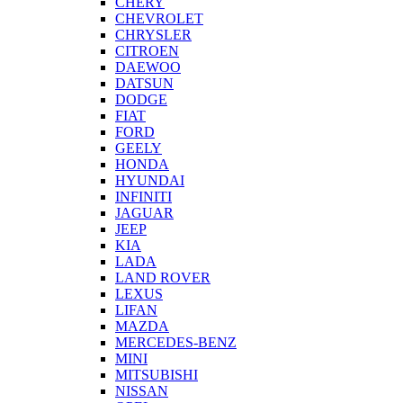
CHERY
CHEVROLET
CHRYSLER
CITROEN
DAEWOO
DATSUN
DODGE
FIAT
FORD
GEELY
HONDA
HYUNDAI
INFINITI
JAGUAR
JEEP
KIA
LADA
LAND ROVER
LEXUS
LIFAN
MAZDA
MERCEDES-BENZ
MINI
MITSUBISHI
NISSAN