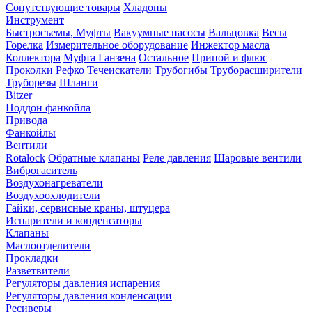
Сопутствующие товары
Хладоны
Инструмент
Быстросъемы, Муфты
Вакуумные насосы
Вальцовка
Весы
Горелка
Измерительное оборудование
Инжектор масла
Коллектора
Муфта Ганзена
Остальное
Припой и флюс
Проколки
Рефко
Течеискатели
Трубогибы
Труборасширители
Труборезы
Шланги
Bitzer
Поддон фанкойла
Привода
Фанкойлы
Вентили
Rotalock
Обратные клапаны
Реле давления
Шаровые вентили
Виброгаситель
Воздухонагреватели
Воздухоохлодители
Гайки, сервисные краны, штуцера
Испарители и конденсаторы
Клапаны
Маслоотделители
Прокладки
Разветвители
Регуляторы давления испарения
Регуляторы давления конденсации
Ресиверы