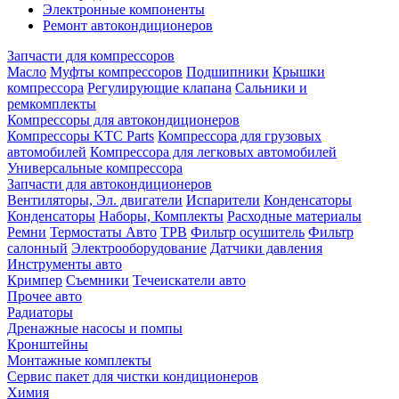
Электронные компоненты
Ремонт автокондиционеров
Запчасти для компрессоров
Масло
Муфты компрессоров
Подшипники
Крышки
компрессора
Регулирующие клапана
Сальники и
ремкомплекты
Компрессоры для автокондиционеров
Компрессоры KTC Parts
Компрессора для грузовых
автомобилей
Компрессора для легковых автомобилей
Универсальные компрессора
Запчасти для автокондиционеров
Вентиляторы, Эл. двигатели
Испарители
Конденсаторы
Конденсаторы
Наборы, Комплекты
Расходные материалы
Ремни
Термостаты Авто
ТРВ
Фильтр осушитель
Фильтр
салонный
Электрооборудование
Датчики давления
Инструменты авто
Кримпер
Съемники
Течеискатели авто
Прочее авто
Радиаторы
Дренажные насосы и помпы
Кронштейны
Монтажные комплекты
Сервис пакет для чистки кондиционеров
Химия