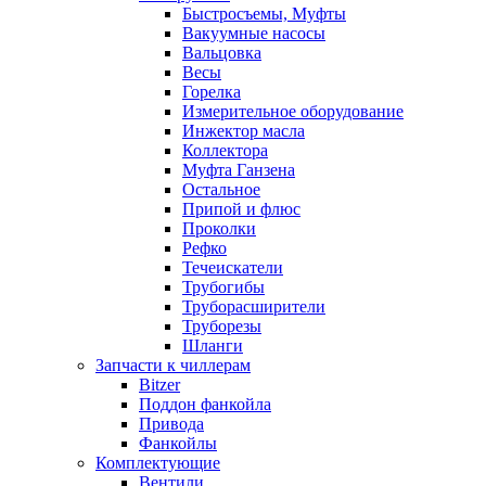
Быстросъемы, Муфты
Вакуумные насосы
Вальцовка
Весы
Горелка
Измерительное оборудование
Инжектор масла
Коллектора
Муфта Ганзена
Остальное
Припой и флюс
Проколки
Рефко
Течеискатели
Трубогибы
Труборасширители
Труборезы
Шланги
Запчасти к чиллерам
Bitzer
Поддон фанкойла
Привода
Фанкойлы
Комплектующие
Вентили