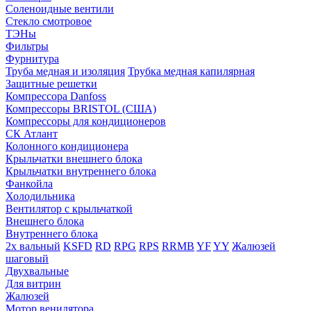
Соленоидные вентили
Стекло смотровое
ТЭНы
Фильтры
Фурнитура
Труба медная и изоляция
Трубка медная капилярная
Защитные решетки
Компрессора Danfoss
Компрессоры BRISTOL (США)
Компрессоры для кондиционеров
СК Атлант
Колонного кондиционера
Крыльчатки внешнего блока
Крыльчатки внутреннего блока
Фанкойла
Холодильника
Вентилятор с крыльчаткой
Внешнего блока
Внутреннего блока
2х вальный
KSFD
RD
RPG
RPS
RRMB
YF
YY
Жалюзей
шаговый
Двухвальные
Для витрин
Жалюзей
Мотор венилятора