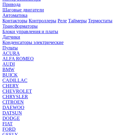
Привода
Шаговые двигатели
Автоматика
Контакторы
Контроллеры
Реле
Таймеры
Термостаты
Трансформаторы
Блоки управления и платы
Датчики
Конденсаторы электрические
Пульты
ACURA
ALFA ROMEO
AUDI
BMW
BUICK
CADILLAC
CHERY
CHEVROLET
CHRYSLER
CITROEN
DAEWOO
DATSUN
DODGE
FIAT
FORD
GEELY