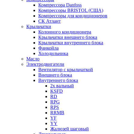
Компрессора Danfoss
Компрессоры BRISTOL (США)
Компрессоры для кондиционеров
СК Атлант
Крыльчатки
Колонного кондиционера
Крыльчатки внешнего блока
Крыльчатки внутреннего блока
Фанкойла
Холодильника
Масло
Электродвигатели
Вентилятор с крыльчаткой
Внешнего блока
Внутреннего блока
2х вальный
KSFD
RD
RPG
RPS
RRMB
YF
YY
Жалюзей шаговый