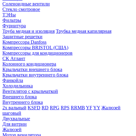
Соленоидные вентили
Стекло смотровое
ТЭНы
Фильтры
Фурнитура
Труба медная и изоляция
Трубка медная капилярная
Защитные решетки
Компрессора Danfoss
Компрессоры BRISTOL (США)
Компрессоры для кондиционеров
СК Атлант
Колонного кондиционера
Крыльчатки внешнего блока
Крыльчатки внутреннего блока
Фанкойла
Холодильника
Вентилятор с крыльчаткой
Внешнего блока
Внутреннего блока
2х вальный
KSFD
RD
RPG
RPS
RRMB
YF
YY
Жалюзей
шаговый
Двухвальные
Для витрин
Жалюзей
Мотор венилятора