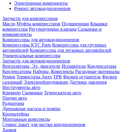
Электронные компоненты
Ремонт автокондиционеров
Запчасти для компрессоров
Масло
Муфты компрессоров
Подшипники
Крышки
компрессора
Регулирующие клапана
Сальники и
ремкомплекты
Компрессоры для автокондиционеров
Компрессоры KTC Parts
Компрессора для грузовых
автомобилей
Компрессора для легковых автомобилей
Универсальные компрессора
Запчасти для автокондиционеров
Вентиляторы, Эл. двигатели
Испарители
Конденсаторы
Конденсаторы
Наборы, Комплекты
Расходные материалы
Ремни
Термостаты Авто
ТРВ
Фильтр осушитель
Фильтр
салонный
Электрооборудование
Датчики давления
Инструменты авто
Кримпер
Съемники
Течеискатели авто
Прочее авто
Радиаторы
Дренажные насосы и помпы
Кронштейны
Монтажные комплекты
Сервис пакет для чистки кондиционеров
Химия