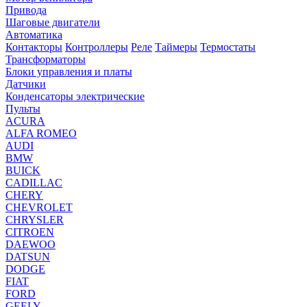
Привода
Шаговые двигатели
Автоматика
Контакторы
Контроллеры
Реле
Таймеры
Термостаты
Трансформаторы
Блоки управления и платы
Датчики
Конденсаторы электрические
Пульты
ACURA
ALFA ROMEO
AUDI
BMW
BUICK
CADILLAC
CHERY
CHEVROLET
CHRYSLER
CITROEN
DAEWOO
DATSUN
DODGE
FIAT
FORD
GEELY