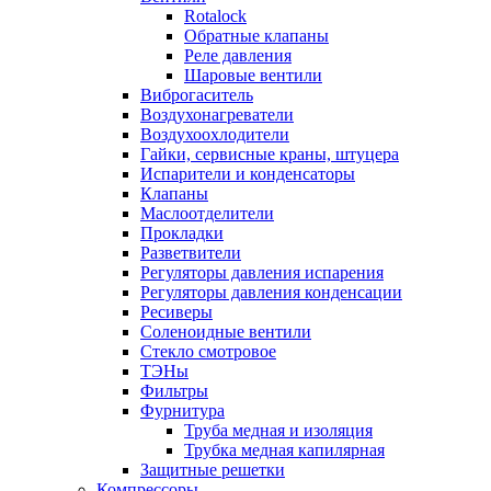
Rotalock
Обратные клапаны
Реле давления
Шаровые вентили
Виброгаситель
Воздухонагреватели
Воздухоохлодители
Гайки, сервисные краны, штуцера
Испарители и конденсаторы
Клапаны
Маслоотделители
Прокладки
Разветвители
Регуляторы давления испарения
Регуляторы давления конденсации
Ресиверы
Соленоидные вентили
Стекло смотровое
ТЭНы
Фильтры
Фурнитура
Труба медная и изоляция
Трубка медная капилярная
Защитные решетки
Компрессоры