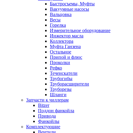
Быстросъемы, Муфты
Вакуумные насосы
Вальцовка
Весы
Горелка
Измерительное оборудование
Инжектор масла
Коллектора
Муфта Ганзена
Остальное
Припой и флюс
Проколки
Рефко
Течеискатели
Трубогибы
Труборасширители
Труборезы
Шланги
Запчасти к чиллерам
Bitzer
Поддон фанкойла
Привода
Фанкойлы
Комплектующие
Вентили