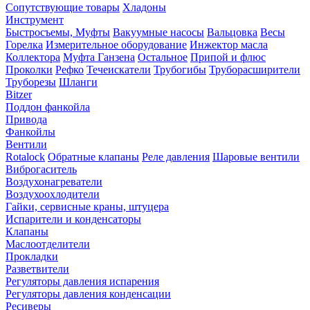
Сопутствующие товары
Хладоны
Инструмент
Быстросъемы, Муфты
Вакуумные насосы
Вальцовка
Весы
Горелка
Измерительное оборудование
Инжектор масла
Коллектора
Муфта Ганзена
Остальное
Припой и флюс
Проколки
Рефко
Течеискатели
Трубогибы
Труборасширители
Труборезы
Шланги
Bitzer
Поддон фанкойла
Привода
Фанкойлы
Вентили
Rotalock
Обратные клапаны
Реле давления
Шаровые вентили
Виброгаситель
Воздухонагреватели
Воздухоохлодители
Гайки, сервисные краны, штуцера
Испарители и конденсаторы
Клапаны
Маслоотделители
Прокладки
Разветвители
Регуляторы давления испарения
Регуляторы давления конденсации
Ресиверы