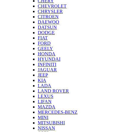
CHERY
CHEVROLET
CHRYSLER
CITROEN
DAEWOO
DATSUN
DODGE
FIAT
FORD
GEELY
HONDA
HYUNDAI
INFINITI
JAGUAR
JEEP
KIA
LADA
LAND ROVER
LEXUS
LIFAN
MAZDA
MERCEDES-BENZ
MINI
MITSUBISHI
NISSAN