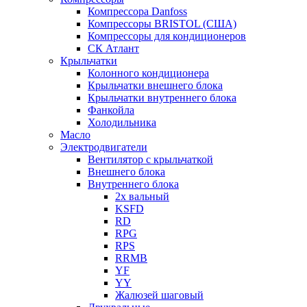
Компрессора Danfoss
Компрессоры BRISTOL (США)
Компрессоры для кондиционеров
СК Атлант
Крыльчатки
Колонного кондиционера
Крыльчатки внешнего блока
Крыльчатки внутреннего блока
Фанкойла
Холодильника
Масло
Электродвигатели
Вентилятор с крыльчаткой
Внешнего блока
Внутреннего блока
2х вальный
KSFD
RD
RPG
RPS
RRMB
YF
YY
Жалюзей шаговый