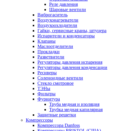
Реле давления
Шаровые вентили
Виброгаситель
Воздухонагреватели
Воздухоохлодители
Гайки, сервисные краны, штуцера
Испарители и конденсаторы
Клапаны
Маслоотделители
Прокладки
Разветвители
Регуляторы давления испарения
Регуляторы давления конденсации
Ресиверы
Соленоидные вентили
Стекло смотровое
ТЭНы
Фильтры
Фурнитура
Труба медная и изоляция
Трубка медная капилярная
Защитные решетки
Компрессоры
Компрессора Danfoss
Компрессоры BRISTOL (США)