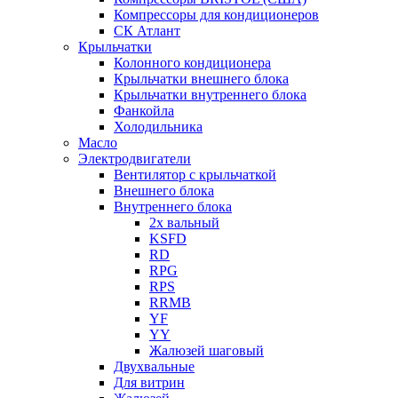
Компрессоры для кондиционеров
СК Атлант
Крыльчатки
Колонного кондиционера
Крыльчатки внешнего блока
Крыльчатки внутреннего блока
Фанкойла
Холодильника
Масло
Электродвигатели
Вентилятор с крыльчаткой
Внешнего блока
Внутреннего блока
2х вальный
KSFD
RD
RPG
RPS
RRMB
YF
YY
Жалюзей шаговый
Двухвальные
Для витрин