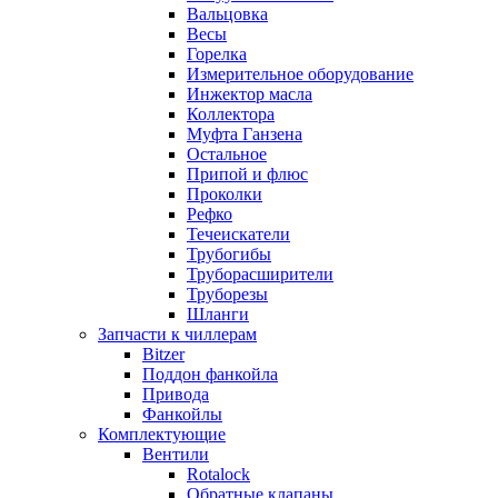
Вальцовка
Весы
Горелка
Измерительное оборудование
Инжектор масла
Коллектора
Муфта Ганзена
Остальное
Припой и флюс
Проколки
Рефко
Течеискатели
Трубогибы
Труборасширители
Труборезы
Шланги
Запчасти к чиллерам
Bitzer
Поддон фанкойла
Привода
Фанкойлы
Комплектующие
Вентили
Rotalock
Обратные клапаны