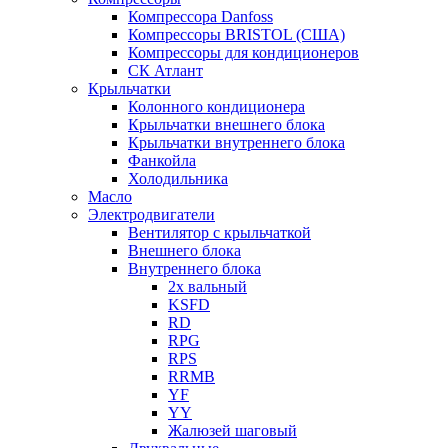
Компрессора Danfoss
Компрессоры BRISTOL (США)
Компрессоры для кондиционеров
СК Атлант
Крыльчатки
Колонного кондиционера
Крыльчатки внешнего блока
Крыльчатки внутреннего блока
Фанкойла
Холодильника
Масло
Электродвигатели
Вентилятор с крыльчаткой
Внешнего блока
Внутреннего блока
2х вальный
KSFD
RD
RPG
RPS
RRMB
YF
YY
Жалюзей шаговый