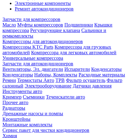
Электронные компоненты
Ремонт автокондиционеров
Запчасти для компрессоров
Масло
Муфты компрессоров
Подшипники
Крышки
компрессора
Регулирующие клапана
Сальники и
ремкомплекты
Компрессоры для автокондиционеров
Компрессоры KTC Parts
Компрессора для грузовых
автомобилей
Компрессора для легковых автомобилей
Универсальные компрессора
Запчасти для автокондиционеров
Вентиляторы, Эл. двигатели
Испарители
Конденсаторы
Конденсаторы
Наборы, Комплекты
Расходные материалы
Ремни
Термостаты Авто
ТРВ
Фильтр осушитель
Фильтр
салонный
Электрооборудование
Датчики давления
Инструменты авто
Кримпер
Съемники
Течеискатели авто
Прочее авто
Радиаторы
Дренажные насосы и помпы
Кронштейны
Монтажные комплекты
Сервис пакет для чистки кондиционеров
Химия