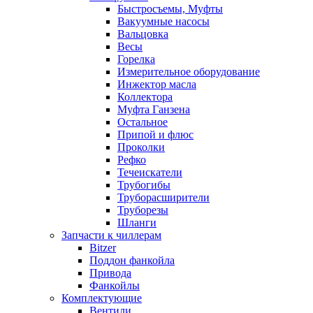
Быстросъемы, Муфты
Вакуумные насосы
Вальцовка
Весы
Горелка
Измерительное оборудование
Инжектор масла
Коллектора
Муфта Ганзена
Остальное
Припой и флюс
Проколки
Рефко
Течеискатели
Трубогибы
Труборасширители
Труборезы
Шланги
Запчасти к чиллерам
Bitzer
Поддон фанкойла
Привода
Фанкойлы
Комплектующие
Вентили