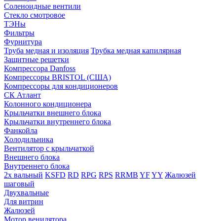
Соленоидные вентили
Стекло смотровое
ТЭНы
Фильтры
Фурнитура
Труба медная и изоляция
Трубка медная капилярная
Защитные решетки
Компрессора Danfoss
Компрессоры BRISTOL (США)
Компрессоры для кондиционеров
СК Атлант
Колонного кондиционера
Крыльчатки внешнего блока
Крыльчатки внутреннего блока
Фанкойла
Холодильника
Вентилятор с крыльчаткой
Внешнего блока
Внутреннего блока
2х вальный
KSFD
RD
RPG
RPS
RRMB
YF
YY
Жалюзей
шаговый
Двухвальные
Для витрин
Жалюзей
Мотор венилятора