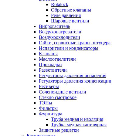
Rotalock
Обратные клапаны
Реле давления
Шаровые вентили
Виброгаситель
Воздухонагреватели
Воздухоохлодители
Гайки, сервисные краны, штуцера
Испарители и конденсаторы
Клапаны
Маслоотделители
Прокладки
Разветвители
Регуляторы давления испарения
Регуляторы давления конденсации
Ресиверы
Соленоидные вентили
Стекло смотровое
ТЭНы
Фильтры
Фурнитура
Труба медная и изоляция
Трубка медная капилярная
Защитные решетки
Компрессоры