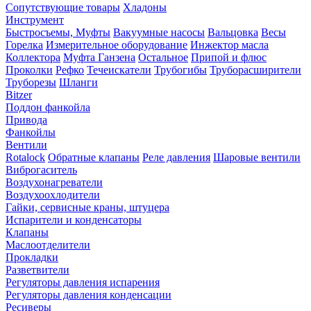
Сопутствующие товары
Хладоны
Инструмент
Быстросъемы, Муфты
Вакуумные насосы
Вальцовка
Весы
Горелка
Измерительное оборудование
Инжектор масла
Коллектора
Муфта Ганзена
Остальное
Припой и флюс
Проколки
Рефко
Течеискатели
Трубогибы
Труборасширители
Труборезы
Шланги
Bitzer
Поддон фанкойла
Привода
Фанкойлы
Вентили
Rotalock
Обратные клапаны
Реле давления
Шаровые вентили
Виброгаситель
Воздухонагреватели
Воздухоохлодители
Гайки, сервисные краны, штуцера
Испарители и конденсаторы
Клапаны
Маслоотделители
Прокладки
Разветвители
Регуляторы давления испарения
Регуляторы давления конденсации
Ресиверы