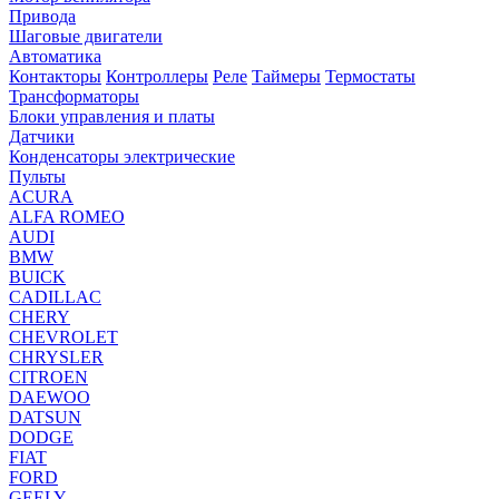
Привода
Шаговые двигатели
Автоматика
Контакторы
Контроллеры
Реле
Таймеры
Термостаты
Трансформаторы
Блоки управления и платы
Датчики
Конденсаторы электрические
Пульты
ACURA
ALFA ROMEO
AUDI
BMW
BUICK
CADILLAC
CHERY
CHEVROLET
CHRYSLER
CITROEN
DAEWOO
DATSUN
DODGE
FIAT
FORD
GEELY