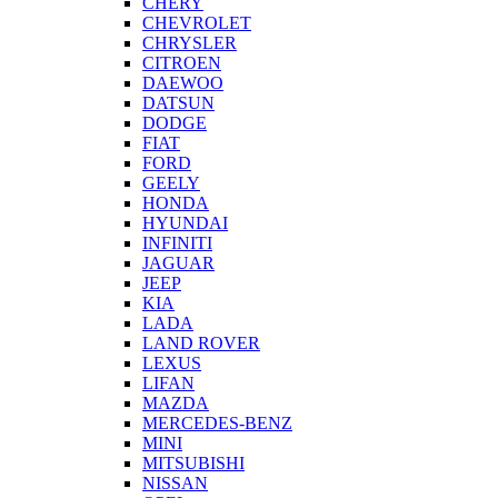
CHERY
CHEVROLET
CHRYSLER
CITROEN
DAEWOO
DATSUN
DODGE
FIAT
FORD
GEELY
HONDA
HYUNDAI
INFINITI
JAGUAR
JEEP
KIA
LADA
LAND ROVER
LEXUS
LIFAN
MAZDA
MERCEDES-BENZ
MINI
MITSUBISHI
NISSAN