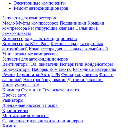
Электронные компоненты
Ремонт автокондиционеров
Запчасти для компрессоров
Масло
Муфты компрессоров
Подшипники
Крышки
компрессора
Регулирующие клапана
Сальники и
ремкомплекты
Компрессоры для автокондиционеров
Компрессоры KTC Parts
Компрессора для грузовых
автомобилей
Компрессора для легковых автомобилей
Универсальные компрессора
Запчасти для автокондиционеров
Вентиляторы, Эл. двигатели
Испарители
Конденсаторы
Конденсаторы
Наборы, Комплекты
Расходные материалы
Ремни
Термостаты Авто
ТРВ
Фильтр осушитель
Фильтр
салонный
Электрооборудование
Датчики давления
Инструменты авто
Кримпер
Съемники
Течеискатели авто
Прочее авто
Радиаторы
Дренажные насосы и помпы
Кронштейны
Монтажные комплекты
Сервис пакет для чистки кондиционеров
Химия