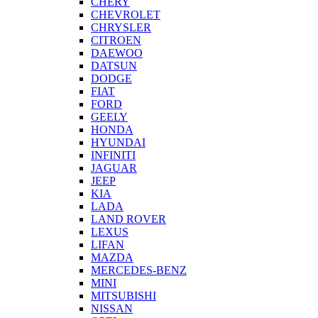
CHERY
CHEVROLET
CHRYSLER
CITROEN
DAEWOO
DATSUN
DODGE
FIAT
FORD
GEELY
HONDA
HYUNDAI
INFINITI
JAGUAR
JEEP
KIA
LADA
LAND ROVER
LEXUS
LIFAN
MAZDA
MERCEDES-BENZ
MINI
MITSUBISHI
NISSAN