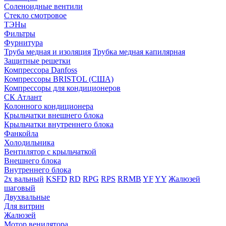
Соленоидные вентили
Стекло смотровое
ТЭНы
Фильтры
Фурнитура
Труба медная и изоляция
Трубка медная капилярная
Защитные решетки
Компрессора Danfoss
Компрессоры BRISTOL (США)
Компрессоры для кондиционеров
СК Атлант
Колонного кондиционера
Крыльчатки внешнего блока
Крыльчатки внутреннего блока
Фанкойла
Холодильника
Вентилятор с крыльчаткой
Внешнего блока
Внутреннего блока
2х вальный
KSFD
RD
RPG
RPS
RRMB
YF
YY
Жалюзей
шаговый
Двухвальные
Для витрин
Жалюзей
Мотор венилятора