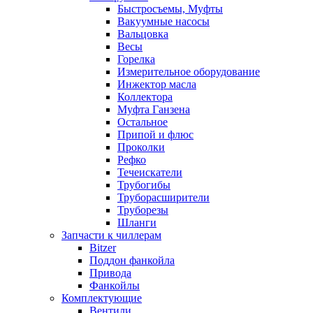
Быстросъемы, Муфты
Вакуумные насосы
Вальцовка
Весы
Горелка
Измерительное оборудование
Инжектор масла
Коллектора
Муфта Ганзена
Остальное
Припой и флюс
Проколки
Рефко
Течеискатели
Трубогибы
Труборасширители
Труборезы
Шланги
Запчасти к чиллерам
Bitzer
Поддон фанкойла
Привода
Фанкойлы
Комплектующие
Вентили