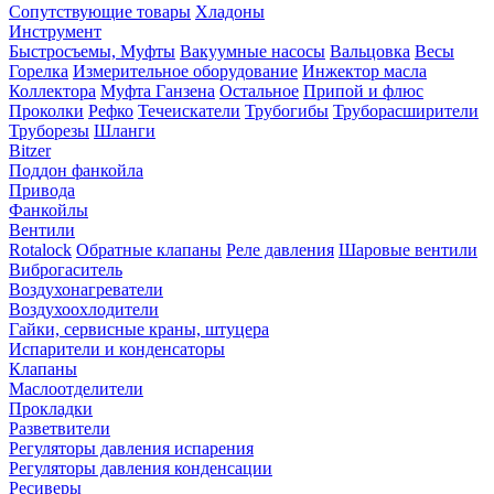
Сопутствующие товары
Хладоны
Инструмент
Быстросъемы, Муфты
Вакуумные насосы
Вальцовка
Весы
Горелка
Измерительное оборудование
Инжектор масла
Коллектора
Муфта Ганзена
Остальное
Припой и флюс
Проколки
Рефко
Течеискатели
Трубогибы
Труборасширители
Труборезы
Шланги
Bitzer
Поддон фанкойла
Привода
Фанкойлы
Вентили
Rotalock
Обратные клапаны
Реле давления
Шаровые вентили
Виброгаситель
Воздухонагреватели
Воздухоохлодители
Гайки, сервисные краны, штуцера
Испарители и конденсаторы
Клапаны
Маслоотделители
Прокладки
Разветвители
Регуляторы давления испарения
Регуляторы давления конденсации
Ресиверы