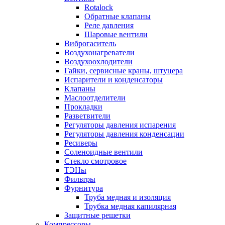
Rotalock
Обратные клапаны
Реле давления
Шаровые вентили
Виброгаситель
Воздухонагреватели
Воздухоохлодители
Гайки, сервисные краны, штуцера
Испарители и конденсаторы
Клапаны
Маслоотделители
Прокладки
Разветвители
Регуляторы давления испарения
Регуляторы давления конденсации
Ресиверы
Соленоидные вентили
Стекло смотровое
ТЭНы
Фильтры
Фурнитура
Труба медная и изоляция
Трубка медная капилярная
Защитные решетки
Компрессоры