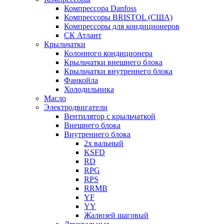
Компрессора Danfoss
Компрессоры BRISTOL (США)
Компрессоры для кондиционеров
СК Атлант
Крыльчатки
Колонного кондиционера
Крыльчатки внешнего блока
Крыльчатки внутреннего блока
Фанкойла
Холодильника
Масло
Электродвигатели
Вентилятор с крыльчаткой
Внешнего блока
Внутреннего блока
2х вальный
KSFD
RD
RPG
RPS
RRMB
YF
YY
Жалюзей шаговый