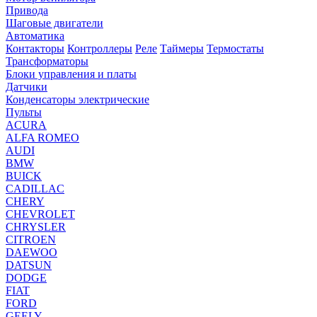
Привода
Шаговые двигатели
Автоматика
Контакторы
Контроллеры
Реле
Таймеры
Термостаты
Трансформаторы
Блоки управления и платы
Датчики
Конденсаторы электрические
Пульты
ACURA
ALFA ROMEO
AUDI
BMW
BUICK
CADILLAC
CHERY
CHEVROLET
CHRYSLER
CITROEN
DAEWOO
DATSUN
DODGE
FIAT
FORD
GEELY