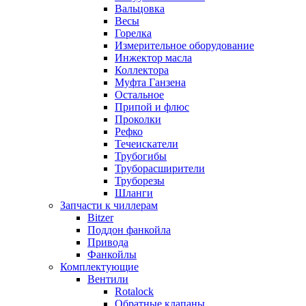
Вальцовка
Весы
Горелка
Измерительное оборудование
Инжектор масла
Коллектора
Муфта Ганзена
Остальное
Припой и флюс
Проколки
Рефко
Течеискатели
Трубогибы
Труборасширители
Труборезы
Шланги
Запчасти к чиллерам
Bitzer
Поддон фанкойла
Привода
Фанкойлы
Комплектующие
Вентили
Rotalock
Обратные клапаны