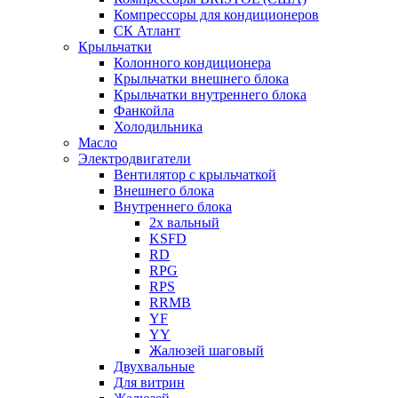
Компрессоры для кондиционеров
СК Атлант
Крыльчатки
Колонного кондиционера
Крыльчатки внешнего блока
Крыльчатки внутреннего блока
Фанкойла
Холодильника
Масло
Электродвигатели
Вентилятор с крыльчаткой
Внешнего блока
Внутреннего блока
2х вальный
KSFD
RD
RPG
RPS
RRMB
YF
YY
Жалюзей шаговый
Двухвальные
Для витрин