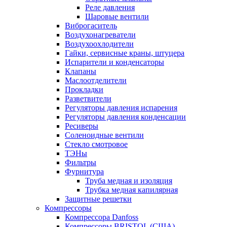
Реле давления
Шаровые вентили
Виброгаситель
Воздухонагреватели
Воздухоохлодители
Гайки, сервисные краны, штуцера
Испарители и конденсаторы
Клапаны
Маслоотделители
Прокладки
Разветвители
Регуляторы давления испарения
Регуляторы давления конденсации
Ресиверы
Соленоидные вентили
Стекло смотровое
ТЭНы
Фильтры
Фурнитура
Труба медная и изоляция
Трубка медная капилярная
Защитные решетки
Компрессоры
Компрессора Danfoss
Компрессоры BRISTOL (США)