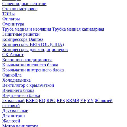
Соленоидные вентили
Стекло смотровое
ТЭНы
Фильтры
Фурнитура
Труба медная и изоляция
Трубка медная капилярная
Защитные решетки
Компрессора Danfoss
Компрессоры BRISTOL (США)
Компрессоры для кондиционеров
СК Атлант
Колонного кондиционера
Крыльчатки внешнего блока
Крыльчатки внутреннего блока
Фанкойла
Холодильника
Вентилятор с крыльчаткой
Внешнего блока
Внутреннего блока
2х вальный
KSFD
RD
RPG
RPS
RRMB
YF
YY
Жалюзей
шаговый
Двухвальные
Для витрин
Жалюзей
Мотор венилятора