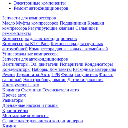
Электронные компоненты
Ремонт автокондиционеров
Запчасти для компрессоров
Масло
Муфты компрессоров
Подшипники
Крышки
компрессора
Регулирующие клапана
Сальники и
ремкомплекты
Компрессоры для автокондиционеров
Компрессоры KTC Parts
Компрессора для грузовых
автомобилей
Компрессора для легковых автомобилей
Универсальные компрессора
Запчасти для автокондиционеров
Вентиляторы, Эл. двигатели
Испарители
Конденсаторы
Конденсаторы
Наборы, Комплекты
Расходные материалы
Ремни
Термостаты Авто
ТРВ
Фильтр осушитель
Фильтр
салонный
Электрооборудование
Датчики давления
Инструменты авто
Кримпер
Съемники
Течеискатели авто
Прочее авто
Радиаторы
Дренажные насосы и помпы
Кронштейны
Монтажные комплекты
Сервис пакет для чистки кондиционеров
Химия