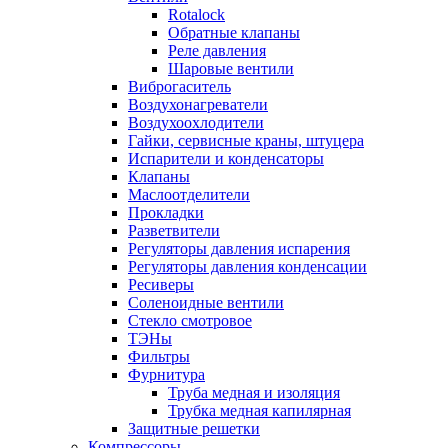
Rotalock
Обратные клапаны
Реле давления
Шаровые вентили
Виброгаситель
Воздухонагреватели
Воздухоохлодители
Гайки, сервисные краны, штуцера
Испарители и конденсаторы
Клапаны
Маслоотделители
Прокладки
Разветвители
Регуляторы давления испарения
Регуляторы давления конденсации
Ресиверы
Соленоидные вентили
Стекло смотровое
ТЭНы
Фильтры
Фурнитура
Труба медная и изоляция
Трубка медная капилярная
Защитные решетки
Компрессоры