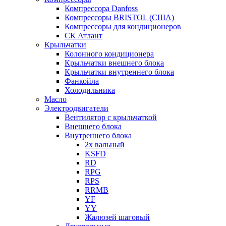
Компрессора Danfoss
Компрессоры BRISTOL (США)
Компрессоры для кондиционеров
СК Атлант
Крыльчатки
Колонного кондиционера
Крыльчатки внешнего блока
Крыльчатки внутреннего блока
Фанкойла
Холодильника
Масло
Электродвигатели
Вентилятор с крыльчаткой
Внешнего блока
Внутреннего блока
2х вальный
KSFD
RD
RPG
RPS
RRMB
YF
YY
Жалюзей шаговый