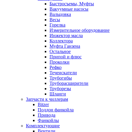
Быстросъемы, Муфты
Вакуумные насосы
Вальцовка
Весы
Горелка
Измерительное оборудование
Инжектор масла
Коллектора
Муфта Ганзена
Остальное
Припой и флюс
Проколки
Рефко
Течеискатели
Трубогибы
Труборасширители
Труборезы
Шланги
Запчасти к чиллерам
Bitzer
Поддон фанкойла
Привода
Фанкойлы
Комплектующие
Вентили