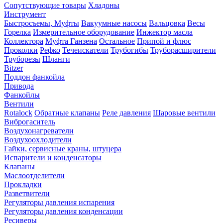
Сопутствующие товары
Хладоны
Инструмент
Быстросъемы, Муфты
Вакуумные насосы
Вальцовка
Весы
Горелка
Измерительное оборудование
Инжектор масла
Коллектора
Муфта Ганзена
Остальное
Припой и флюс
Проколки
Рефко
Течеискатели
Трубогибы
Труборасширители
Труборезы
Шланги
Bitzer
Поддон фанкойла
Привода
Фанкойлы
Вентили
Rotalock
Обратные клапаны
Реле давления
Шаровые вентили
Виброгаситель
Воздухонагреватели
Воздухоохлодители
Гайки, сервисные краны, штуцера
Испарители и конденсаторы
Клапаны
Маслоотделители
Прокладки
Разветвители
Регуляторы давления испарения
Регуляторы давления конденсации
Ресиверы