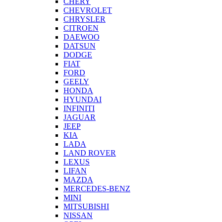
CHERY
CHEVROLET
CHRYSLER
CITROEN
DAEWOO
DATSUN
DODGE
FIAT
FORD
GEELY
HONDA
HYUNDAI
INFINITI
JAGUAR
JEEP
KIA
LADA
LAND ROVER
LEXUS
LIFAN
MAZDA
MERCEDES-BENZ
MINI
MITSUBISHI
NISSAN