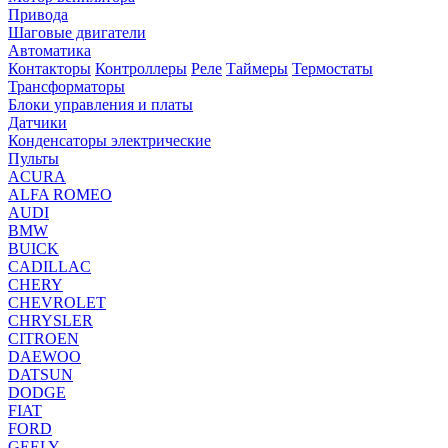
Привода
Шаговые двигатели
Автоматика
Контакторы
Контроллеры
Реле
Таймеры
Термостаты
Трансформаторы
Блоки управления и платы
Датчики
Конденсаторы электрические
Пульты
ACURA
ALFA ROMEO
AUDI
BMW
BUICK
CADILLAC
CHERY
CHEVROLET
CHRYSLER
CITROEN
DAEWOO
DATSUN
DODGE
FIAT
FORD
GEELY