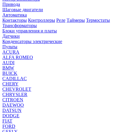
Привода
Шаговые двигатели
Автоматика
Контакторы
Контроллеры
Реле
Таймеры
Термостаты
Трансформаторы
Блоки управления и платы
Датчики
Конденсаторы электрические
Пульты
ACURA
ALFA ROMEO
AUDI
BMW
BUICK
CADILLAC
CHERY
CHEVROLET
CHRYSLER
CITROEN
DAEWOO
DATSUN
DODGE
FIAT
FORD
GEELY