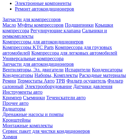
Электронные компоненты
Ремонт автокондиционеров
Запчасти для компрессоров
Масло
Муфты компрессоров
Подшипники
Крышки
компрессора
Регулирующие клапана
Сальники и
ремкомплекты
Компрессоры для автокондиционеров
Компрессоры KTC Parts
Компрессора для грузовых
автомобилей
Компрессора для легковых автомобилей
Универсальные компрессора
Запчасти для автокондиционеров
Вентиляторы, Эл. двигатели
Испарители
Конденсаторы
Конденсаторы
Наборы, Комплекты
Расходные материалы
Ремни
Термостаты Авто
ТРВ
Фильтр осушитель
Фильтр
салонный
Электрооборудование
Датчики давления
Инструменты авто
Кримпер
Съемники
Течеискатели авто
Прочее авто
Радиаторы
Дренажные насосы и помпы
Кронштейны
Монтажные комплекты
Сервис пакет для чистки кондиционеров
Химия