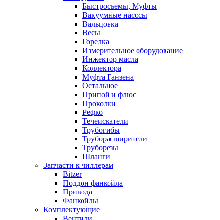
Быстросъемы, Муфты
Вакуумные насосы
Вальцовка
Весы
Горелка
Измерительное оборудование
Инжектор масла
Коллектора
Муфта Ганзена
Остальное
Припой и флюс
Проколки
Рефко
Течеискатели
Трубогибы
Труборасширители
Труборезы
Шланги
Запчасти к чиллерам
Bitzer
Поддон фанкойла
Привода
Фанкойлы
Комплектующие
Вентили