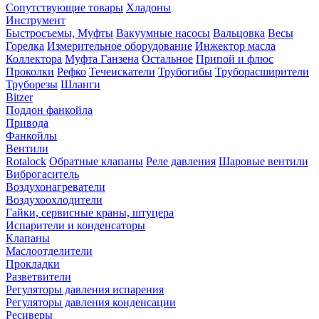
Сопутствующие товары
Хладоны
Инструмент
Быстросъемы, Муфты
Вакуумные насосы
Вальцовка
Весы
Горелка
Измерительное оборудование
Инжектор масла
Коллектора
Муфта Ганзена
Остальное
Припой и флюс
Проколки
Рефко
Течеискатели
Трубогибы
Труборасширители
Труборезы
Шланги
Bitzer
Поддон фанкойла
Привода
Фанкойлы
Вентили
Rotalock
Обратные клапаны
Реле давления
Шаровые вентили
Виброгаситель
Воздухонагреватели
Воздухоохлодители
Гайки, сервисные краны, штуцера
Испарители и конденсаторы
Клапаны
Маслоотделители
Прокладки
Разветвители
Регуляторы давления испарения
Регуляторы давления конденсации
Ресиверы