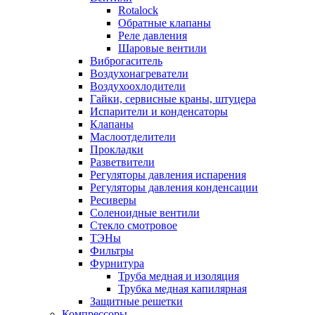
Rotalock
Обратные клапаны
Реле давления
Шаровые вентили
Виброгаситель
Воздухонагреватели
Воздухоохлодители
Гайки, сервисные краны, штуцера
Испарители и конденсаторы
Клапаны
Маслоотделители
Прокладки
Разветвители
Регуляторы давления испарения
Регуляторы давления конденсации
Ресиверы
Соленоидные вентили
Стекло смотровое
ТЭНы
Фильтры
Фурнитура
Труба медная и изоляция
Трубка медная капилярная
Защитные решетки
Компрессоры