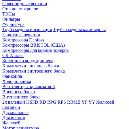
Соленоидные вентили
Стекло смотровое
ТЭНы
Фильтры
Фурнитура
Труба медная и изоляция
Трубка медная капилярная
Защитные решетки
Компрессора Danfoss
Компрессоры BRISTOL (США)
Компрессоры для кондиционеров
СК Атлант
Колонного кондиционера
Крыльчатки внешнего блока
Крыльчатки внутреннего блока
Фанкойла
Холодильника
Вентилятор с крыльчаткой
Внешнего блока
Внутреннего блока
2х вальный
KSFD
RD
RPG
RPS
RRMB
YF
YY
Жалюзей
шаговый
Двухвальные
Для витрин
Жалюзей
Мотор венилятора