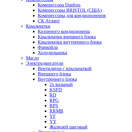
Компрессора Danfoss
Компрессоры BRISTOL (США)
Компрессоры для кондиционеров
СК Атлант
Крыльчатки
Колонного кондиционера
Крыльчатки внешнего блока
Крыльчатки внутреннего блока
Фанкойла
Холодильника
Масло
Электродвигатели
Вентилятор с крыльчаткой
Внешнего блока
Внутреннего блока
2х вальный
KSFD
RD
RPG
RPS
RRMB
YF
YY
Жалюзей шаговый