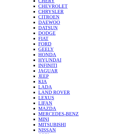
CHERY
CHEVROLET
CHRYSLER
CITROEN
DAEWOO
DATSUN
DODGE
FIAT
FORD
GEELY
HONDA
HYUNDAI
INFINITI
JAGUAR
JEEP
KIA
LADA
LAND ROVER
LEXUS
LIFAN
MAZDA
MERCEDES-BENZ
MINI
MITSUBISHI
NISSAN