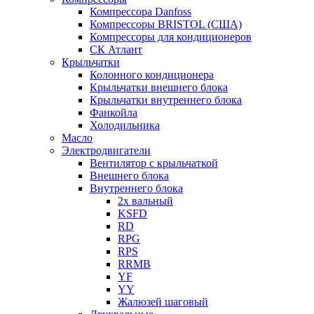
Компрессора Danfoss
Компрессоры BRISTOL (США)
Компрессоры для кондиционеров
СК Атлант
Крыльчатки
Колонного кондиционера
Крыльчатки внешнего блока
Крыльчатки внутреннего блока
Фанкойла
Холодильника
Масло
Электродвигатели
Вентилятор с крыльчаткой
Внешнего блока
Внутреннего блока
2х вальный
KSFD
RD
RPG
RPS
RRMB
YF
YY
Жалюзей шаговый