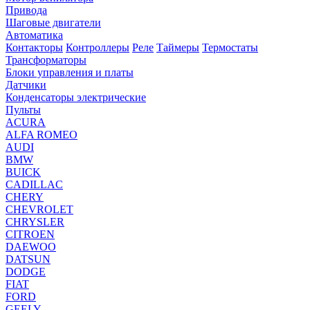
Привода
Шаговые двигатели
Автоматика
Контакторы
Контроллеры
Реле
Таймеры
Термостаты
Трансформаторы
Блоки управления и платы
Датчики
Конденсаторы электрические
Пульты
ACURA
ALFA ROMEO
AUDI
BMW
BUICK
CADILLAC
CHERY
CHEVROLET
CHRYSLER
CITROEN
DAEWOO
DATSUN
DODGE
FIAT
FORD
GEELY