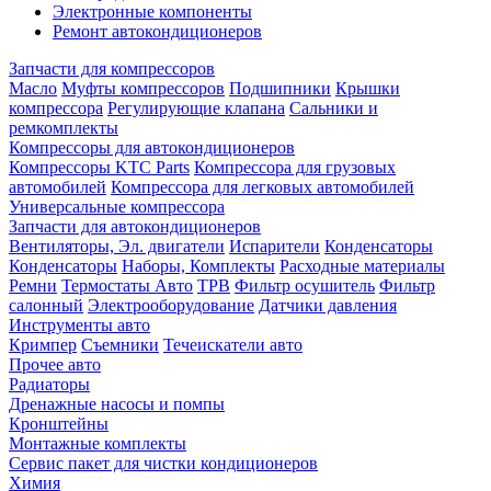
Электронные компоненты
Ремонт автокондиционеров
Запчасти для компрессоров
Масло
Муфты компрессоров
Подшипники
Крышки
компрессора
Регулирующие клапана
Сальники и
ремкомплекты
Компрессоры для автокондиционеров
Компрессоры KTC Parts
Компрессора для грузовых
автомобилей
Компрессора для легковых автомобилей
Универсальные компрессора
Запчасти для автокондиционеров
Вентиляторы, Эл. двигатели
Испарители
Конденсаторы
Конденсаторы
Наборы, Комплекты
Расходные материалы
Ремни
Термостаты Авто
ТРВ
Фильтр осушитель
Фильтр
салонный
Электрооборудование
Датчики давления
Инструменты авто
Кримпер
Съемники
Течеискатели авто
Прочее авто
Радиаторы
Дренажные насосы и помпы
Кронштейны
Монтажные комплекты
Сервис пакет для чистки кондиционеров
Химия