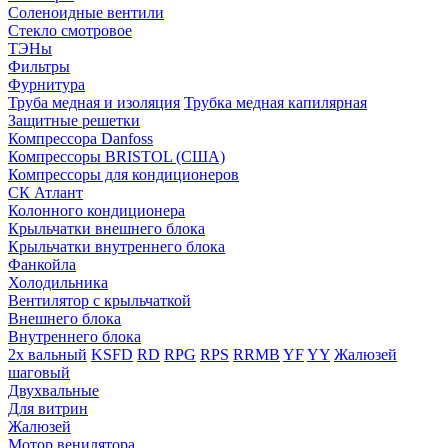
Соленоидные вентили
Стекло смотровое
ТЭНы
Фильтры
Фурнитура
Труба медная и изоляция
Трубка медная капилярная
Защитные решетки
Компрессора Danfoss
Компрессоры BRISTOL (США)
Компрессоры для кондиционеров
СК Атлант
Колонного кондиционера
Крыльчатки внешнего блока
Крыльчатки внутреннего блока
Фанкойла
Холодильника
Вентилятор с крыльчаткой
Внешнего блока
Внутреннего блока
2х вальный
KSFD
RD
RPG
RPS
RRMB
YF
YY
Жалюзей
шаговый
Двухвальные
Для витрин
Жалюзей
Мотор венилятора