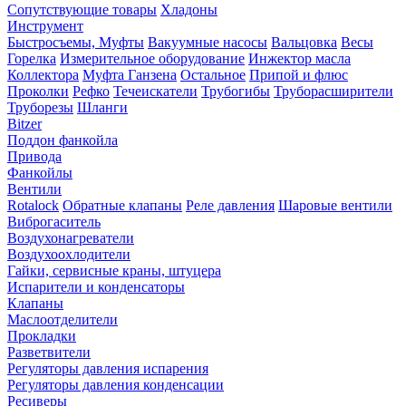
Сопутствующие товары
Хладоны
Инструмент
Быстросъемы, Муфты
Вакуумные насосы
Вальцовка
Весы
Горелка
Измерительное оборудование
Инжектор масла
Коллектора
Муфта Ганзена
Остальное
Припой и флюс
Проколки
Рефко
Течеискатели
Трубогибы
Труборасширители
Труборезы
Шланги
Bitzer
Поддон фанкойла
Привода
Фанкойлы
Вентили
Rotalock
Обратные клапаны
Реле давления
Шаровые вентили
Виброгаситель
Воздухонагреватели
Воздухоохлодители
Гайки, сервисные краны, штуцера
Испарители и конденсаторы
Клапаны
Маслоотделители
Прокладки
Разветвители
Регуляторы давления испарения
Регуляторы давления конденсации
Ресиверы