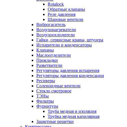
Rotalock
Обратные клапаны
Реле давления
Шаровые вентили
Виброгаситель
Воздухонагреватели
Воздухоохлодители
Гайки, сервисные краны, штуцера
Испарители и конденсаторы
Клапаны
Маслоотделители
Прокладки
Разветвители
Регуляторы давления испарения
Регуляторы давления конденсации
Ресиверы
Соленоидные вентили
Стекло смотровое
ТЭНы
Фильтры
Фурнитура
Труба медная и изоляция
Трубка медная капилярная
Защитные решетки
Компрессоры