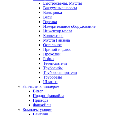
Быстросъемы, Муфты
Вакуумные насосы
Вальцовка
Весы
Горелка
Измерительное оборудование
Инжектор масла
Коллектора
Муфта Ганзена
Остальное
Припой и флюс
Проколки
Рефко
Течеискатели
Трубогибы
Труборасширители
Труборезы
Шланги
Запчасти к чиллерам
Bitzer
Поддон фанкойла
Привода
Фанкойлы
Комплектующие
Вентили