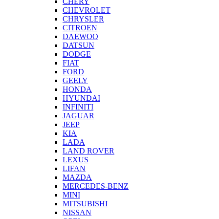
CHERY
CHEVROLET
CHRYSLER
CITROEN
DAEWOO
DATSUN
DODGE
FIAT
FORD
GEELY
HONDA
HYUNDAI
INFINITI
JAGUAR
JEEP
KIA
LADA
LAND ROVER
LEXUS
LIFAN
MAZDA
MERCEDES-BENZ
MINI
MITSUBISHI
NISSAN