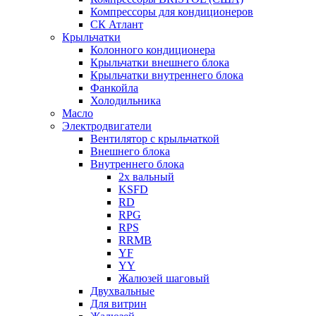
Компрессоры для кондиционеров
СК Атлант
Крыльчатки
Колонного кондиционера
Крыльчатки внешнего блока
Крыльчатки внутреннего блока
Фанкойла
Холодильника
Масло
Электродвигатели
Вентилятор с крыльчаткой
Внешнего блока
Внутреннего блока
2х вальный
KSFD
RD
RPG
RPS
RRMB
YF
YY
Жалюзей шаговый
Двухвальные
Для витрин