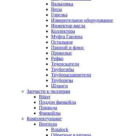
Вальцовка
Весы
Горелка
Измерительное оборудование
Инжектор масла
Коллектора
Муфта Ганзена
Остальное
Припой и флюс
Проколки
Рефко
Течеискатели
Трубогибы
Труборасширители
Труборезы
Шланги
Запчасти к чиллерам
Bitzer
Поддон фанкойла
Привода
Фанкойлы
Комплектующие
Вентили
Rotalock
Обратные клапаны