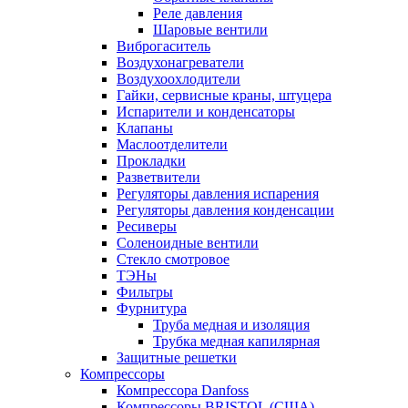
Реле давления
Шаровые вентили
Виброгаситель
Воздухонагреватели
Воздухоохлодители
Гайки, сервисные краны, штуцера
Испарители и конденсаторы
Клапаны
Маслоотделители
Прокладки
Разветвители
Регуляторы давления испарения
Регуляторы давления конденсации
Ресиверы
Соленоидные вентили
Стекло смотровое
ТЭНы
Фильтры
Фурнитура
Труба медная и изоляция
Трубка медная капилярная
Защитные решетки
Компрессоры
Компрессора Danfoss
Компрессоры BRISTOL (США)