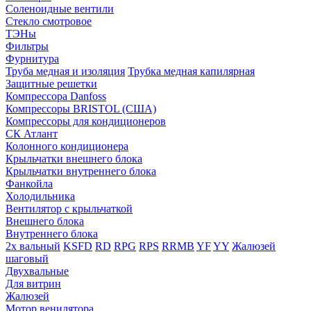
Соленоидные вентили
Стекло смотровое
ТЭНы
Фильтры
Фурнитура
Труба медная и изоляция
Трубка медная капилярная
Защитные решетки
Компрессора Danfoss
Компрессоры BRISTOL (США)
Компрессоры для кондиционеров
СК Атлант
Колонного кондиционера
Крыльчатки внешнего блока
Крыльчатки внутреннего блока
Фанкойла
Холодильника
Вентилятор с крыльчаткой
Внешнего блока
Внутреннего блока
2х вальный
KSFD
RD
RPG
RPS
RRMB
YF
YY
Жалюзей
шаговый
Двухвальные
Для витрин
Жалюзей
Мотор венилятора