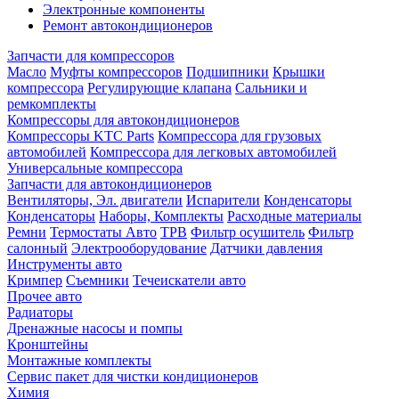
Электронные компоненты
Ремонт автокондиционеров
Запчасти для компрессоров
Масло
Муфты компрессоров
Подшипники
Крышки
компрессора
Регулирующие клапана
Сальники и
ремкомплекты
Компрессоры для автокондиционеров
Компрессоры KTC Parts
Компрессора для грузовых
автомобилей
Компрессора для легковых автомобилей
Универсальные компрессора
Запчасти для автокондиционеров
Вентиляторы, Эл. двигатели
Испарители
Конденсаторы
Конденсаторы
Наборы, Комплекты
Расходные материалы
Ремни
Термостаты Авто
ТРВ
Фильтр осушитель
Фильтр
салонный
Электрооборудование
Датчики давления
Инструменты авто
Кримпер
Съемники
Течеискатели авто
Прочее авто
Радиаторы
Дренажные насосы и помпы
Кронштейны
Монтажные комплекты
Сервис пакет для чистки кондиционеров
Химия