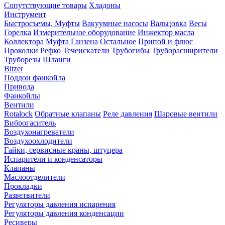
Сопутствующие товары
Хладоны
Инструмент
Быстросъемы, Муфты
Вакуумные насосы
Вальцовка
Весы
Горелка
Измерительное оборудование
Инжектор масла
Коллектора
Муфта Ганзена
Остальное
Припой и флюс
Проколки
Рефко
Течеискатели
Трубогибы
Труборасширители
Труборезы
Шланги
Bitzer
Поддон фанкойла
Привода
Фанкойлы
Вентили
Rotalock
Обратные клапаны
Реле давления
Шаровые вентили
Виброгаситель
Воздухонагреватели
Воздухоохлодители
Гайки, сервисные краны, штуцера
Испарители и конденсаторы
Клапаны
Маслоотделители
Прокладки
Разветвители
Регуляторы давления испарения
Регуляторы давления конденсации
Ресиверы