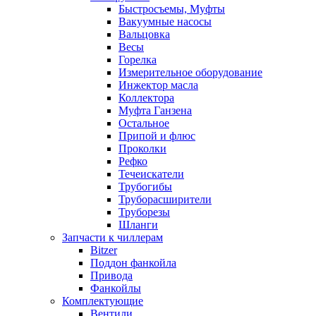
Быстросъемы, Муфты
Вакуумные насосы
Вальцовка
Весы
Горелка
Измерительное оборудование
Инжектор масла
Коллектора
Муфта Ганзена
Остальное
Припой и флюс
Проколки
Рефко
Течеискатели
Трубогибы
Труборасширители
Труборезы
Шланги
Запчасти к чиллерам
Bitzer
Поддон фанкойла
Привода
Фанкойлы
Комплектующие
Вентили