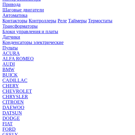
Привода
Шаговые двигатели
Автоматика
Контакторы
Контроллеры
Реле
Таймеры
Термостаты
Трансформаторы
Блоки управления и платы
Датчики
Конденсаторы электрические
Пульты
ACURA
ALFA ROMEO
AUDI
BMW
BUICK
CADILLAC
CHERY
CHEVROLET
CHRYSLER
CITROEN
DAEWOO
DATSUN
DODGE
FIAT
FORD
GEELY