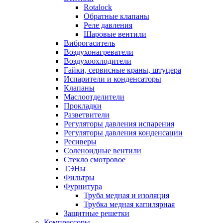
Rotalock
Обратные клапаны
Реле давления
Шаровые вентили
Виброгаситель
Воздухонагреватели
Воздухоохлодители
Гайки, сервисные краны, штуцера
Испарители и конденсаторы
Клапаны
Маслоотделители
Прокладки
Разветвители
Регуляторы давления испарения
Регуляторы давления конденсации
Ресиверы
Соленоидные вентили
Стекло смотровое
ТЭНы
Фильтры
Фурнитура
Труба медная и изоляция
Трубка медная капилярная
Защитные решетки
Компрессоры