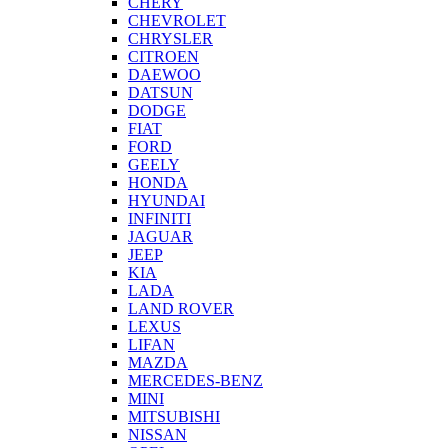
CHERY
CHEVROLET
CHRYSLER
CITROEN
DAEWOO
DATSUN
DODGE
FIAT
FORD
GEELY
HONDA
HYUNDAI
INFINITI
JAGUAR
JEEP
KIA
LADA
LAND ROVER
LEXUS
LIFAN
MAZDA
MERCEDES-BENZ
MINI
MITSUBISHI
NISSAN