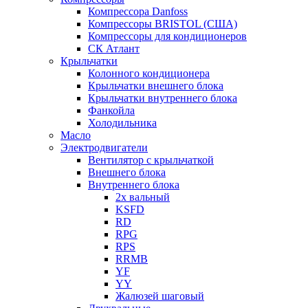
Компрессора Danfoss
Компрессоры BRISTOL (США)
Компрессоры для кондиционеров
СК Атлант
Крыльчатки
Колонного кондиционера
Крыльчатки внешнего блока
Крыльчатки внутреннего блока
Фанкойла
Холодильника
Масло
Электродвигатели
Вентилятор с крыльчаткой
Внешнего блока
Внутреннего блока
2х вальный
KSFD
RD
RPG
RPS
RRMB
YF
YY
Жалюзей шаговый