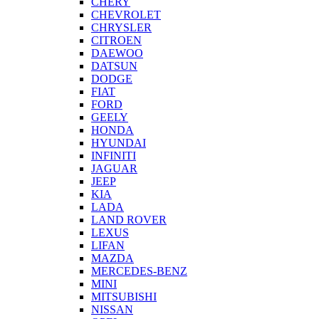
CHERY
CHEVROLET
CHRYSLER
CITROEN
DAEWOO
DATSUN
DODGE
FIAT
FORD
GEELY
HONDA
HYUNDAI
INFINITI
JAGUAR
JEEP
KIA
LADA
LAND ROVER
LEXUS
LIFAN
MAZDA
MERCEDES-BENZ
MINI
MITSUBISHI
NISSAN