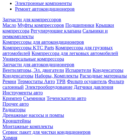
Электронные компоненты
Ремонт автокондиционеров
Запчасти для компрессоров
Масло
Муфты компрессоров
Подшипники
Крышки
компрессора
Регулирующие клапана
Сальники и
ремкомплекты
Компрессоры для автокондиционеров
Компрессоры KTC Parts
Компрессора для грузовых
автомобилей
Компрессора для легковых автомобилей
Универсальные компрессора
Запчасти для автокондиционеров
Вентиляторы, Эл. двигатели
Испарители
Конденсаторы
Конденсаторы
Наборы, Комплекты
Расходные материалы
Ремни
Термостаты Авто
ТРВ
Фильтр осушитель
Фильтр
салонный
Электрооборудование
Датчики давления
Инструменты авто
Кримпер
Съемники
Течеискатели авто
Прочее авто
Радиаторы
Дренажные насосы и помпы
Кронштейны
Монтажные комплекты
Сервис пакет для чистки кондиционеров
Химия