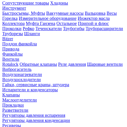
Сопутствующие товары
Хладоны
Инструмент
Быстросъемы, Муфты
Вакуумные насосы
Вальцовка
Весы
Горелка
Измерительное оборудование
Инжектор масла
Коллектора
Муфта Ганзена
Остальное
Припой и флюс
Проколки
Рефко
Течеискатели
Трубогибы
Труборасширители
Труборезы
Шланги
Bitzer
Поддон фанкойла
Привода
Фанкойлы
Вентили
Rotalock
Обратные клапаны
Реле давления
Шаровые вентили
Виброгаситель
Воздухонагреватели
Воздухоохлодители
Гайки, сервисные краны, штуцера
Испарители и конденсаторы
Клапаны
Маслоотделители
Прокладки
Разветвители
Регуляторы давления испарения
Регуляторы давления конденсации
Ресиверы