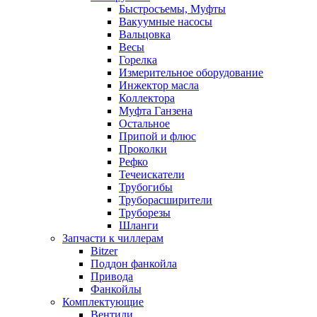
Быстросъемы, Муфты
Вакуумные насосы
Вальцовка
Весы
Горелка
Измерительное оборудование
Инжектор масла
Коллектора
Муфта Ганзена
Остальное
Припой и флюс
Проколки
Рефко
Течеискатели
Трубогибы
Труборасширители
Труборезы
Шланги
Запчасти к чиллерам
Bitzer
Поддон фанкойла
Привода
Фанкойлы
Комплектующие
Вентили