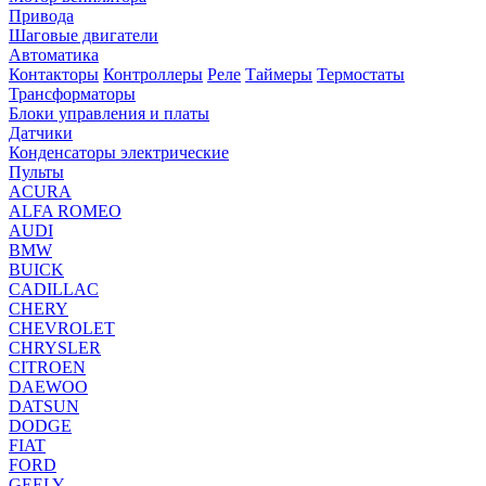
Привода
Шаговые двигатели
Автоматика
Контакторы
Контроллеры
Реле
Таймеры
Термостаты
Трансформаторы
Блоки управления и платы
Датчики
Конденсаторы электрические
Пульты
ACURA
ALFA ROMEO
AUDI
BMW
BUICK
CADILLAC
CHERY
CHEVROLET
CHRYSLER
CITROEN
DAEWOO
DATSUN
DODGE
FIAT
FORD
GEELY