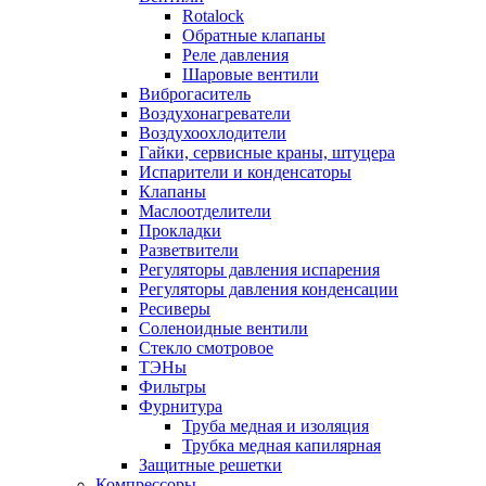
Rotalock
Обратные клапаны
Реле давления
Шаровые вентили
Виброгаситель
Воздухонагреватели
Воздухоохлодители
Гайки, сервисные краны, штуцера
Испарители и конденсаторы
Клапаны
Маслоотделители
Прокладки
Разветвители
Регуляторы давления испарения
Регуляторы давления конденсации
Ресиверы
Соленоидные вентили
Стекло смотровое
ТЭНы
Фильтры
Фурнитура
Труба медная и изоляция
Трубка медная капилярная
Защитные решетки
Компрессоры