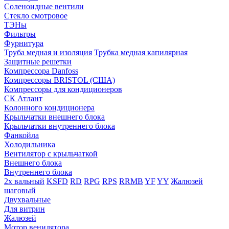
Соленоидные вентили
Стекло смотровое
ТЭНы
Фильтры
Фурнитура
Труба медная и изоляция
Трубка медная капилярная
Защитные решетки
Компрессора Danfoss
Компрессоры BRISTOL (США)
Компрессоры для кондиционеров
СК Атлант
Колонного кондиционера
Крыльчатки внешнего блока
Крыльчатки внутреннего блока
Фанкойла
Холодильника
Вентилятор с крыльчаткой
Внешнего блока
Внутреннего блока
2х вальный
KSFD
RD
RPG
RPS
RRMB
YF
YY
Жалюзей
шаговый
Двухвальные
Для витрин
Жалюзей
Мотор венилятора