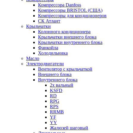
Компрессора Danfoss
Компрессоры BRISTOL (США)
Компрессоры для кондиционеров
СК Атлант
Крыльчатки
Колонного кондиционера
Крыльчатки внешнего блока
Крыльчатки внутреннего блока
Фанкойла
Холодильника
Масло
Электродвигатели
Вентилятор с крыльчаткой
Внешнего блока
Внутреннего блока
2х вальный
KSFD
RD
RPG
RPS
RRMB
YF
YY
Жалюзей шаговый