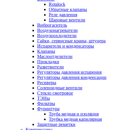
Rotalock
Обратные клапаны
Реле давления
Шаровые вентили
Виброгаситель
Воздухонагреватели
Воздухоохлодители
Гайки, сервисные краны, штуцера
Испарители и конденсаторы
Клапаны
Маслоотделители
Прокладки
Разветвители
Регуляторы давления испарения
Регуляторы давления конденсации
Ресиверы
Соленоидные вентили
Стекло смотровое
ТЭНы
Фильтры
Фурнитура
Труба медная и изоляция
Трубка медная капилярная
Защитные решетки
Компрессоры