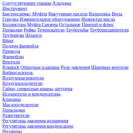
Сопутствующие товары
Хладоны
Инструмент
Быстросъемы, Муфты
Вакуумные насосы
Вальцовка
Весы
Горелка
Измерительное оборудование
Инжектор масла
Коллектора
Муфта Ганзена
Остальное
Припой и флюс
Проколки
Рефко
Течеискатели
Трубогибы
Труборасширители
Труборезы
Шланги
Bitzer
Поддон фанкойла
Привода
Фанкойлы
Вентили
Rotalock
Обратные клапаны
Реле давления
Шаровые вентили
Виброгаситель
Воздухонагреватели
Воздухоохлодители
Гайки, сервисные краны, штуцера
Испарители и конденсаторы
Клапаны
Маслоотделители
Прокладки
Разветвители
Регуляторы давления испарения
Регуляторы давления конденсации
Ресиверы