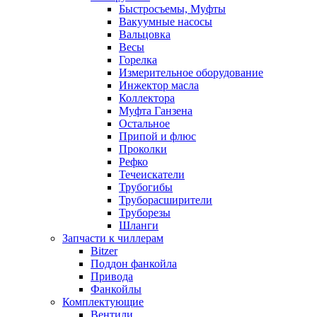
Быстросъемы, Муфты
Вакуумные насосы
Вальцовка
Весы
Горелка
Измерительное оборудование
Инжектор масла
Коллектора
Муфта Ганзена
Остальное
Припой и флюс
Проколки
Рефко
Течеискатели
Трубогибы
Труборасширители
Труборезы
Шланги
Запчасти к чиллерам
Bitzer
Поддон фанкойла
Привода
Фанкойлы
Комплектующие
Вентили