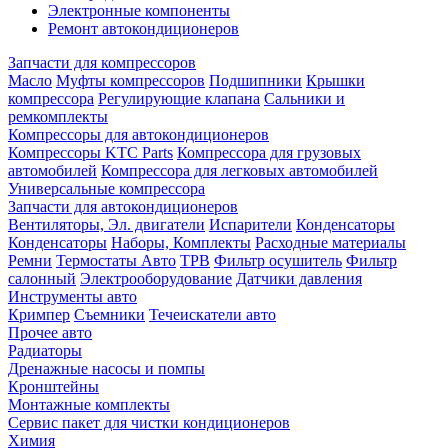
Электронные компоненты
Ремонт автокондиционеров
Запчасти для компрессоров
Масло
Муфты компрессоров
Подшипники
Крышки
компрессора
Регулирующие клапана
Сальники и
ремкомплекты
Компрессоры для автокондиционеров
Компрессоры KTC Parts
Компрессора для грузовых
автомобилей
Компрессора для легковых автомобилей
Универсальные компрессора
Запчасти для автокондиционеров
Вентиляторы, Эл. двигатели
Испарители
Конденсаторы
Конденсаторы
Наборы, Комплекты
Расходные материалы
Ремни
Термостаты Авто
ТРВ
Фильтр осушитель
Фильтр
салонный
Электрооборудование
Датчики давления
Инструменты авто
Кримпер
Съемники
Течеискатели авто
Прочее авто
Радиаторы
Дренажные насосы и помпы
Кронштейны
Монтажные комплекты
Сервис пакет для чистки кондиционеров
Химия