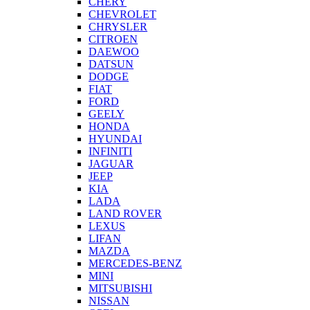
CHERY
CHEVROLET
CHRYSLER
CITROEN
DAEWOO
DATSUN
DODGE
FIAT
FORD
GEELY
HONDA
HYUNDAI
INFINITI
JAGUAR
JEEP
KIA
LADA
LAND ROVER
LEXUS
LIFAN
MAZDA
MERCEDES-BENZ
MINI
MITSUBISHI
NISSAN