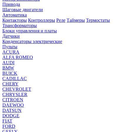
Привода
Шаговые двигатели
Автоматика
Контакторы
Контроллеры
Реле
Таймеры
Термостаты
Трансформаторы
Блоки управления и платы
Датчики
Конденсаторы электрические
Пульты
ACURA
ALFA ROMEO
AUDI
BMW
BUICK
CADILLAC
CHERY
CHEVROLET
CHRYSLER
CITROEN
DAEWOO
DATSUN
DODGE
FIAT
FORD
GEELY