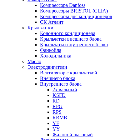
Компрессора Danfoss
Компрессоры BRISTOL (США)
Компрессоры для кондиционеров
СК Атлант
Крыльчатки
Колонного кондиционера
Крыльчатки внешнего блока
Крыльчатки внутреннего блока
Фанкойла
Холодильника
Масло
Электродвигатели
Вентилятор с крыльчаткой
Внешнего блока
Внутреннего блока
2х вальный
KSFD
RD
RPG
RPS
RRMB
YF
YY
Жалюзей шаговый