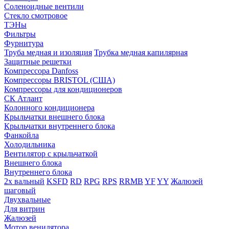
Соленоидные вентили
Стекло смотровое
ТЭНы
Фильтры
Фурнитура
Труба медная и изоляция
Трубка медная капилярная
Защитные решетки
Компрессора Danfoss
Компрессоры BRISTOL (США)
Компрессоры для кондиционеров
СК Атлант
Колонного кондиционера
Крыльчатки внешнего блока
Крыльчатки внутреннего блока
Фанкойла
Холодильника
Вентилятор с крыльчаткой
Внешнего блока
Внутреннего блока
2х вальный
KSFD
RD
RPG
RPS
RRMB
YF
YY
Жалюзей
шаговый
Двухвальные
Для витрин
Жалюзей
Мотор венилятора