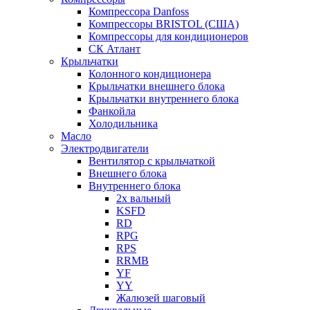
Компрессора Danfoss
Компрессоры BRISTOL (США)
Компрессоры для кондиционеров
СК Атлант
Крыльчатки
Колонного кондиционера
Крыльчатки внешнего блока
Крыльчатки внутреннего блока
Фанкойла
Холодильника
Масло
Электродвигатели
Вентилятор с крыльчаткой
Внешнего блока
Внутреннего блока
2х вальный
KSFD
RD
RPG
RPS
RRMB
YF
YY
Жалюзей шаговый