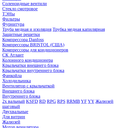
Соленоидные вентили
Стекло смотровое
ТЭНы
Фильтры
Фурнитура
Труба медная и изоляция
Трубка медная капилярная
Защитные решетки
Компрессора Danfoss
Компрессоры BRISTOL (США)
Компрессоры для кондиционеров
СК Атлант
Колонного кондиционера
Крыльчатки внешнего блока
Крыльчатки внутреннего блока
Фанкойла
Холодильника
Вентилятор с крыльчаткой
Внешнего блока
Внутреннего блока
2х вальный
KSFD
RD
RPG
RPS
RRMB
YF
YY
Жалюзей
шаговый
Двухвальные
Для витрин
Жалюзей
Мотор венилятора