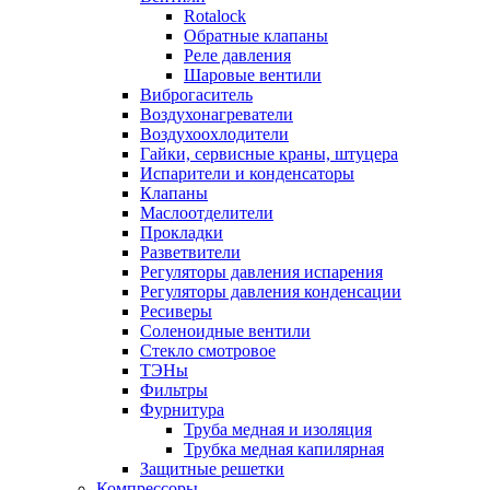
Rotalock
Обратные клапаны
Реле давления
Шаровые вентили
Виброгаситель
Воздухонагреватели
Воздухоохлодители
Гайки, сервисные краны, штуцера
Испарители и конденсаторы
Клапаны
Маслоотделители
Прокладки
Разветвители
Регуляторы давления испарения
Регуляторы давления конденсации
Ресиверы
Соленоидные вентили
Стекло смотровое
ТЭНы
Фильтры
Фурнитура
Труба медная и изоляция
Трубка медная капилярная
Защитные решетки
Компрессоры