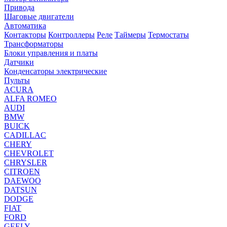
Привода
Шаговые двигатели
Автоматика
Контакторы
Контроллеры
Реле
Таймеры
Термостаты
Трансформаторы
Блоки управления и платы
Датчики
Конденсаторы электрические
Пульты
ACURA
ALFA ROMEO
AUDI
BMW
BUICK
CADILLAC
CHERY
CHEVROLET
CHRYSLER
CITROEN
DAEWOO
DATSUN
DODGE
FIAT
FORD
GEELY