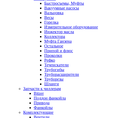
Быстросъемы, Муфты
Вакуумные насосы
Вальцовка
Весы
Горелка
Измерительное оборудование
Инжектор масла
Коллектора
Муфта Ганзена
Остальное
Припой и флюс
Проколки
Рефко
Течеискатели
Трубогибы
Труборасширители
Труборезы
Шланги
Запчасти к чиллерам
Bitzer
Поддон фанкойла
Привода
Фанкойлы
Комплектующие
Вентили