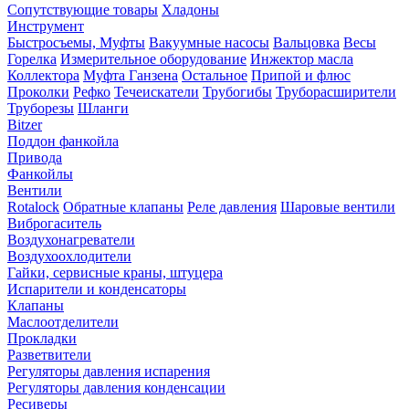
Сопутствующие товары
Хладоны
Инструмент
Быстросъемы, Муфты
Вакуумные насосы
Вальцовка
Весы
Горелка
Измерительное оборудование
Инжектор масла
Коллектора
Муфта Ганзена
Остальное
Припой и флюс
Проколки
Рефко
Течеискатели
Трубогибы
Труборасширители
Труборезы
Шланги
Bitzer
Поддон фанкойла
Привода
Фанкойлы
Вентили
Rotalock
Обратные клапаны
Реле давления
Шаровые вентили
Виброгаситель
Воздухонагреватели
Воздухоохлодители
Гайки, сервисные краны, штуцера
Испарители и конденсаторы
Клапаны
Маслоотделители
Прокладки
Разветвители
Регуляторы давления испарения
Регуляторы давления конденсации
Ресиверы