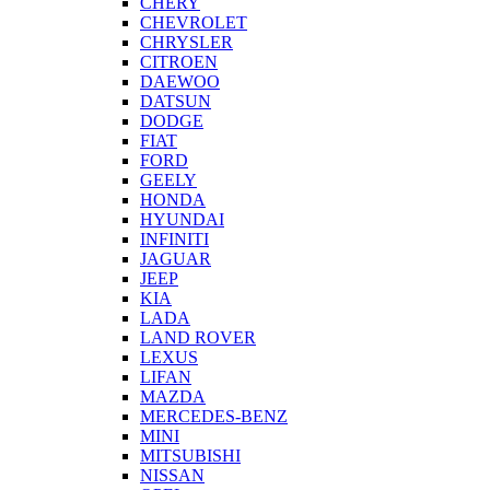
CHERY
CHEVROLET
CHRYSLER
CITROEN
DAEWOO
DATSUN
DODGE
FIAT
FORD
GEELY
HONDA
HYUNDAI
INFINITI
JAGUAR
JEEP
KIA
LADA
LAND ROVER
LEXUS
LIFAN
MAZDA
MERCEDES-BENZ
MINI
MITSUBISHI
NISSAN