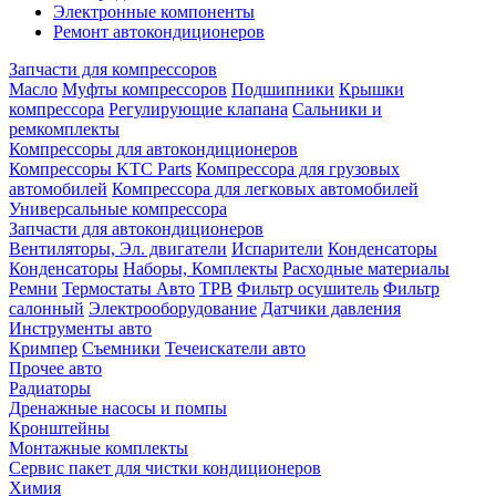
Электронные компоненты
Ремонт автокондиционеров
Запчасти для компрессоров
Масло
Муфты компрессоров
Подшипники
Крышки
компрессора
Регулирующие клапана
Сальники и
ремкомплекты
Компрессоры для автокондиционеров
Компрессоры KTC Parts
Компрессора для грузовых
автомобилей
Компрессора для легковых автомобилей
Универсальные компрессора
Запчасти для автокондиционеров
Вентиляторы, Эл. двигатели
Испарители
Конденсаторы
Конденсаторы
Наборы, Комплекты
Расходные материалы
Ремни
Термостаты Авто
ТРВ
Фильтр осушитель
Фильтр
салонный
Электрооборудование
Датчики давления
Инструменты авто
Кримпер
Съемники
Течеискатели авто
Прочее авто
Радиаторы
Дренажные насосы и помпы
Кронштейны
Монтажные комплекты
Сервис пакет для чистки кондиционеров
Химия