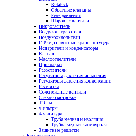
Rotalock
Обратные клапаны
Реле давления
Шаровые вентили
Виброгаситель
Воздухонагреватели
Воздухоохлодители
Гайки, сервисные краны, штуцера
Испарители и конденсаторы
Клапаны
Маслоотделители
Прокладки
Разветвители
Регуляторы давления испарения
Регуляторы давления конденсации
Ресиверы
Соленоидные вентили
Стекло смотровое
ТЭНы
Фильтры
Фурнитура
Труба медная и изоляция
Трубка медная капилярная
Защитные решетки
Компрессоры