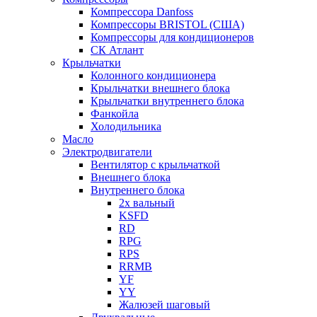
Компрессора Danfoss
Компрессоры BRISTOL (США)
Компрессоры для кондиционеров
СК Атлант
Крыльчатки
Колонного кондиционера
Крыльчатки внешнего блока
Крыльчатки внутреннего блока
Фанкойла
Холодильника
Масло
Электродвигатели
Вентилятор с крыльчаткой
Внешнего блока
Внутреннего блока
2х вальный
KSFD
RD
RPG
RPS
RRMB
YF
YY
Жалюзей шаговый