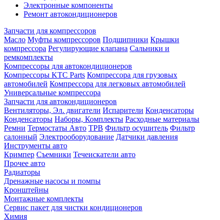
Электронные компоненты
Ремонт автокондиционеров
Запчасти для компрессоров
Масло
Муфты компрессоров
Подшипники
Крышки
компрессора
Регулирующие клапана
Сальники и
ремкомплекты
Компрессоры для автокондиционеров
Компрессоры KTC Parts
Компрессора для грузовых
автомобилей
Компрессора для легковых автомобилей
Универсальные компрессора
Запчасти для автокондиционеров
Вентиляторы, Эл. двигатели
Испарители
Конденсаторы
Конденсаторы
Наборы, Комплекты
Расходные материалы
Ремни
Термостаты Авто
ТРВ
Фильтр осушитель
Фильтр
салонный
Электрооборудование
Датчики давления
Инструменты авто
Кримпер
Съемники
Течеискатели авто
Прочее авто
Радиаторы
Дренажные насосы и помпы
Кронштейны
Монтажные комплекты
Сервис пакет для чистки кондиционеров
Химия