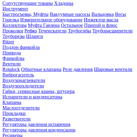
Сопутствующие товары
Хладоны
Инструмент
Быстросъемы, Муфты
Вакуумные насосы
Вальцовка
Весы
Горелка
Измерительное оборудование
Инжектор масла
Коллектора
Муфта Ганзена
Остальное
Припой и флюс
Проколки
Рефко
Течеискатели
Трубогибы
Труборасширители
Труборезы
Шланги
Bitzer
Поддон фанкойла
Привода
Фанкойлы
Вентили
Rotalock
Обратные клапаны
Реле давления
Шаровые вентили
Виброгаситель
Воздухонагреватели
Воздухоохлодители
Гайки, сервисные краны, штуцера
Испарители и конденсаторы
Клапаны
Маслоотделители
Прокладки
Разветвители
Регуляторы давления испарения
Регуляторы давления конденсации
Ресиверы