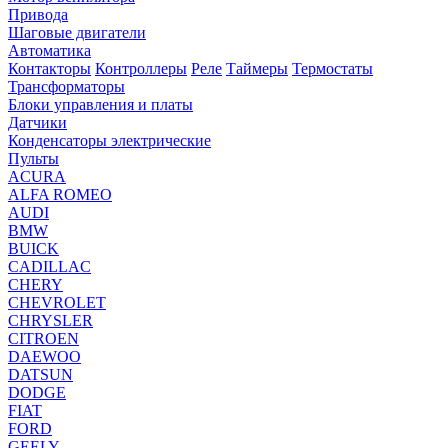
Привода
Шаговые двигатели
Автоматика
Контакторы
Контроллеры
Реле
Таймеры
Термостаты
Трансформаторы
Блоки управления и платы
Датчики
Конденсаторы электрические
Пульты
ACURA
ALFA ROMEO
AUDI
BMW
BUICK
CADILLAC
CHERY
CHEVROLET
CHRYSLER
CITROEN
DAEWOO
DATSUN
DODGE
FIAT
FORD
GEELY