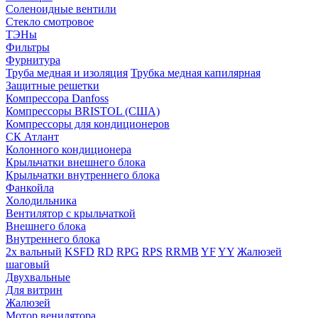
Соленоидные вентили
Стекло смотровое
ТЭНы
Фильтры
Фурнитура
Труба медная и изоляция
Трубка медная капилярная
Защитные решетки
Компрессора Danfoss
Компрессоры BRISTOL (США)
Компрессоры для кондиционеров
СК Атлант
Колонного кондиционера
Крыльчатки внешнего блока
Крыльчатки внутреннего блока
Фанкойла
Холодильника
Вентилятор с крыльчаткой
Внешнего блока
Внутреннего блока
2х вальный
KSFD
RD
RPG
RPS
RRMB
YF
YY
Жалюзей
шаговый
Двухвальные
Для витрин
Жалюзей
Мотор венилятора