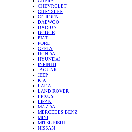
CHERY
CHEVROLET
CHRYSLER
CITROEN
DAEWOO
DATSUN
DODGE
FIAT
FORD
GEELY
HONDA
HYUNDAI
INFINITI
JAGUAR
JEEP
KIA
LADA
LAND ROVER
LEXUS
LIFAN
MAZDA
MERCEDES-BENZ
MINI
MITSUBISHI
NISSAN