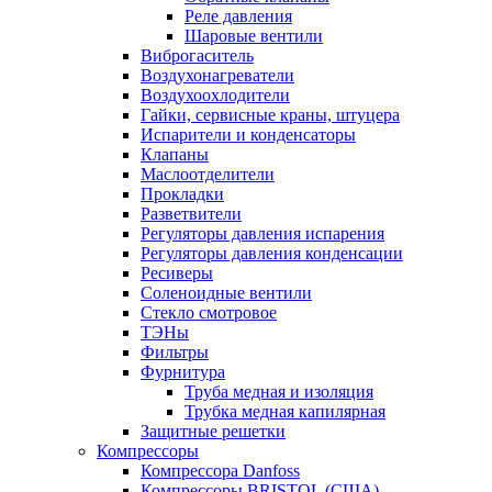
Реле давления
Шаровые вентили
Виброгаситель
Воздухонагреватели
Воздухоохлодители
Гайки, сервисные краны, штуцера
Испарители и конденсаторы
Клапаны
Маслоотделители
Прокладки
Разветвители
Регуляторы давления испарения
Регуляторы давления конденсации
Ресиверы
Соленоидные вентили
Стекло смотровое
ТЭНы
Фильтры
Фурнитура
Труба медная и изоляция
Трубка медная капилярная
Защитные решетки
Компрессоры
Компрессора Danfoss
Компрессоры BRISTOL (США)