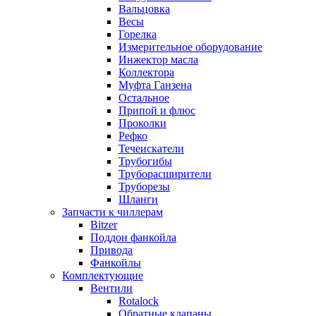
Вальцовка
Весы
Горелка
Измерительное оборудование
Инжектор масла
Коллектора
Муфта Ганзена
Остальное
Припой и флюс
Проколки
Рефко
Течеискатели
Трубогибы
Труборасширители
Труборезы
Шланги
Запчасти к чиллерам
Bitzer
Поддон фанкойла
Привода
Фанкойлы
Комплектующие
Вентили
Rotalock
Обратные клапаны