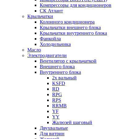
Компрессоры для кондиционеров
СК Атлант
Крыльчатки
Колонного кондиционера
Крыльчатки внешнего блока
Крыльчатки внутреннего блока
Фанкойла
Холодильника
Масло
Электродвигатели
Вентилятор с крыльчаткой
Внешнего блока
Внутреннего блока
2х вальный
KSFD
RD
RPG
RPS
RRMB
YF
YY
Жалюзей шаговый
Двухвальные
Для витрин