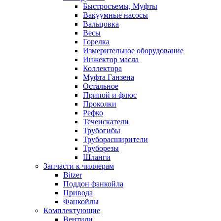
Быстросъемы, Муфты
Вакуумные насосы
Вальцовка
Весы
Горелка
Измерительное оборудование
Инжектор масла
Коллектора
Муфта Ганзена
Остальное
Припой и флюс
Проколки
Рефко
Течеискатели
Трубогибы
Труборасширители
Труборезы
Шланги
Запчасти к чиллерам
Bitzer
Поддон фанкойла
Привода
Фанкойлы
Комплектующие
Вентили