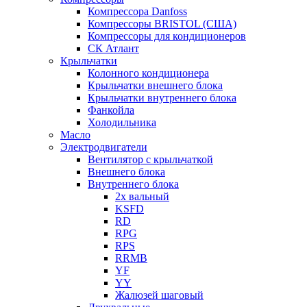
Компрессора Danfoss
Компрессоры BRISTOL (США)
Компрессоры для кондиционеров
СК Атлант
Крыльчатки
Колонного кондиционера
Крыльчатки внешнего блока
Крыльчатки внутреннего блока
Фанкойла
Холодильника
Масло
Электродвигатели
Вентилятор с крыльчаткой
Внешнего блока
Внутреннего блока
2х вальный
KSFD
RD
RPG
RPS
RRMB
YF
YY
Жалюзей шаговый