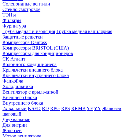
Соленоидные вентили
Стекло смотровое
ТЭНы
Фильтры
Фурнитура
Труба медная и изоляция
Трубка медная капилярная
Защитные решетки
Компрессора Danfoss
Компрессоры BRISTOL (США)
Компрессоры для кондиционеров
СК Атлант
Колонного кондиционера
Крыльчатки внешнего блока
Крыльчатки внутреннего блока
Фанкойла
Холодильника
Вентилятор с крыльчаткой
Внешнего блока
Внутреннего блока
2х вальный
KSFD
RD
RPG
RPS
RRMB
YF
YY
Жалюзей
шаговый
Двухвальные
Для витрин
Жалюзей
Мотор венилятора