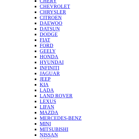
CHERY
CHEVROLET
CHRYSLER
CITROEN
DAEWOO
DATSUN
DODGE
FIAT
FORD
GEELY
HONDA
HYUNDAI
INFINITI
JAGUAR
JEEP
KIA
LADA
LAND ROVER
LEXUS
LIFAN
MAZDA
MERCEDES-BENZ
MINI
MITSUBISHI
NISSAN