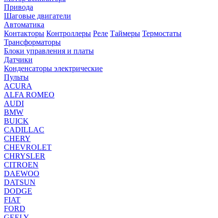
Привода
Шаговые двигатели
Автоматика
Контакторы
Контроллеры
Реле
Таймеры
Термостаты
Трансформаторы
Блоки управления и платы
Датчики
Конденсаторы электрические
Пульты
ACURA
ALFA ROMEO
AUDI
BMW
BUICK
CADILLAC
CHERY
CHEVROLET
CHRYSLER
CITROEN
DAEWOO
DATSUN
DODGE
FIAT
FORD
GEELY