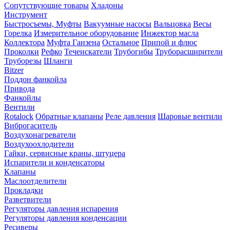
Сопутствующие товары
Хладоны
Инструмент
Быстросъемы, Муфты
Вакуумные насосы
Вальцовка
Весы
Горелка
Измерительное оборудование
Инжектор масла
Коллектора
Муфта Ганзена
Остальное
Припой и флюс
Проколки
Рефко
Течеискатели
Трубогибы
Труборасширители
Труборезы
Шланги
Bitzer
Поддон фанкойла
Привода
Фанкойлы
Вентили
Rotalock
Обратные клапаны
Реле давления
Шаровые вентили
Виброгаситель
Воздухонагреватели
Воздухоохлодители
Гайки, сервисные краны, штуцера
Испарители и конденсаторы
Клапаны
Маслоотделители
Прокладки
Разветвители
Регуляторы давления испарения
Регуляторы давления конденсации
Ресиверы