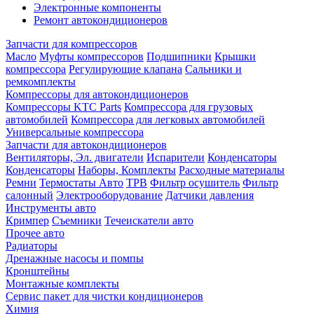
Электронные компоненты
Ремонт автокондиционеров
Запчасти для компрессоров
Масло
Муфты компрессоров
Подшипники
Крышки
компрессора
Регулирующие клапана
Сальники и
ремкомплекты
Компрессоры для автокондиционеров
Компрессоры KTC Parts
Компрессора для грузовых
автомобилей
Компрессора для легковых автомобилей
Универсальные компрессора
Запчасти для автокондиционеров
Вентиляторы, Эл. двигатели
Испарители
Конденсаторы
Конденсаторы
Наборы, Комплекты
Расходные материалы
Ремни
Термостаты Авто
ТРВ
Фильтр осушитель
Фильтр
салонный
Электрооборудование
Датчики давления
Инструменты авто
Кримпер
Съемники
Течеискатели авто
Прочее авто
Радиаторы
Дренажные насосы и помпы
Кронштейны
Монтажные комплекты
Сервис пакет для чистки кондиционеров
Химия