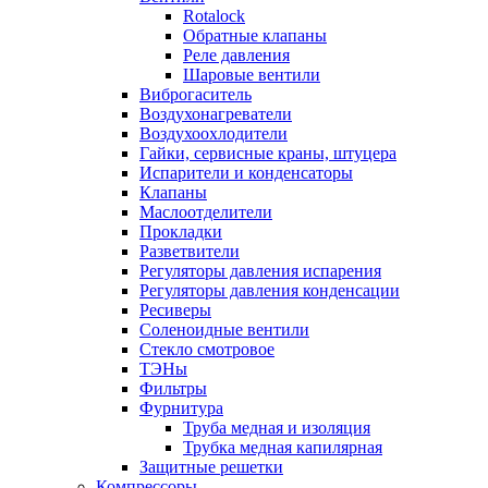
Rotalock
Обратные клапаны
Реле давления
Шаровые вентили
Виброгаситель
Воздухонагреватели
Воздухоохлодители
Гайки, сервисные краны, штуцера
Испарители и конденсаторы
Клапаны
Маслоотделители
Прокладки
Разветвители
Регуляторы давления испарения
Регуляторы давления конденсации
Ресиверы
Соленоидные вентили
Стекло смотровое
ТЭНы
Фильтры
Фурнитура
Труба медная и изоляция
Трубка медная капилярная
Защитные решетки
Компрессоры