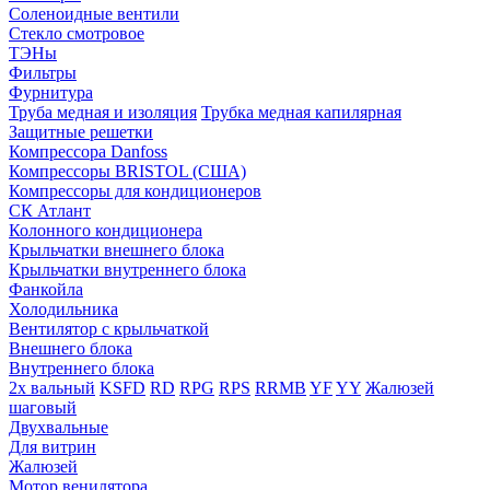
Соленоидные вентили
Стекло смотровое
ТЭНы
Фильтры
Фурнитура
Труба медная и изоляция
Трубка медная капилярная
Защитные решетки
Компрессора Danfoss
Компрессоры BRISTOL (США)
Компрессоры для кондиционеров
СК Атлант
Колонного кондиционера
Крыльчатки внешнего блока
Крыльчатки внутреннего блока
Фанкойла
Холодильника
Вентилятор с крыльчаткой
Внешнего блока
Внутреннего блока
2х вальный
KSFD
RD
RPG
RPS
RRMB
YF
YY
Жалюзей
шаговый
Двухвальные
Для витрин
Жалюзей
Мотор венилятора