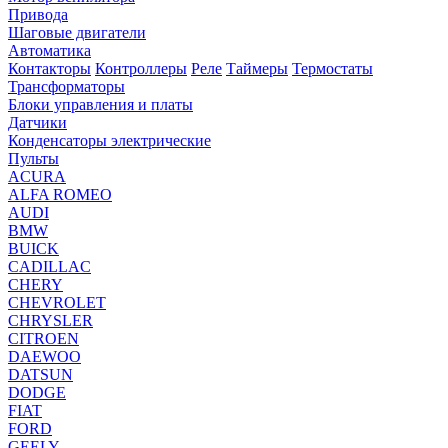
Привода
Шаговые двигатели
Автоматика
Контакторы
Контроллеры
Реле
Таймеры
Термостаты
Трансформаторы
Блоки управления и платы
Датчики
Конденсаторы электрические
Пульты
ACURA
ALFA ROMEO
AUDI
BMW
BUICK
CADILLAC
CHERY
CHEVROLET
CHRYSLER
CITROEN
DAEWOO
DATSUN
DODGE
FIAT
FORD
GEELY