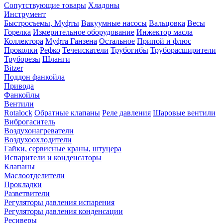
Сопутствующие товары
Хладоны
Инструмент
Быстросъемы, Муфты
Вакуумные насосы
Вальцовка
Весы
Горелка
Измерительное оборудование
Инжектор масла
Коллектора
Муфта Ганзена
Остальное
Припой и флюс
Проколки
Рефко
Течеискатели
Трубогибы
Труборасширители
Труборезы
Шланги
Bitzer
Поддон фанкойла
Привода
Фанкойлы
Вентили
Rotalock
Обратные клапаны
Реле давления
Шаровые вентили
Виброгаситель
Воздухонагреватели
Воздухоохлодители
Гайки, сервисные краны, штуцера
Испарители и конденсаторы
Клапаны
Маслоотделители
Прокладки
Разветвители
Регуляторы давления испарения
Регуляторы давления конденсации
Ресиверы