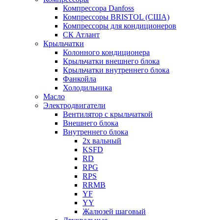
Компрессора Danfoss
Компрессоры BRISTOL (США)
Компрессоры для кондиционеров
СК Атлант
Крыльчатки
Колонного кондиционера
Крыльчатки внешнего блока
Крыльчатки внутреннего блока
Фанкойла
Холодильника
Масло
Электродвигатели
Вентилятор с крыльчаткой
Внешнего блока
Внутреннего блока
2х вальный
KSFD
RD
RPG
RPS
RRMB
YF
YY
Жалюзей шаговый