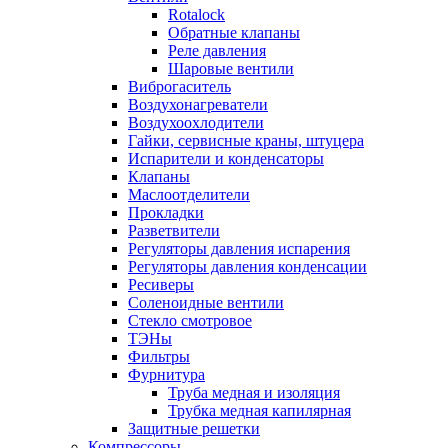
Rotalock
Обратные клапаны
Реле давления
Шаровые вентили
Виброгаситель
Воздухонагреватели
Воздухоохлодители
Гайки, сервисные краны, штуцера
Испарители и конденсаторы
Клапаны
Маслоотделители
Прокладки
Разветвители
Регуляторы давления испарения
Регуляторы давления конденсации
Ресиверы
Соленоидные вентили
Стекло смотровое
ТЭНы
Фильтры
Фурнитура
Труба медная и изоляция
Трубка медная капилярная
Защитные решетки
Компрессоры