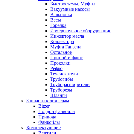
Быстросъемы, Муфты
Вакуумные насосы
Вальцовка
Весы
Горелка
Измерительное оборудование
Инжектор масла
Коллектора
Муфта Ганзена
Остальное
Припой и флюс
Проколки
Рефко
Течеискатели
Трубогибы
Труборасширители
Труборезы
Шланги
Запчасти к чиллерам
Bitzer
Поддон фанкойла
Привода
Фанкойлы
Комплектующие
Вентили