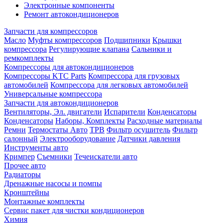
Электронные компоненты
Ремонт автокондиционеров
Запчасти для компрессоров
Масло
Муфты компрессоров
Подшипники
Крышки
компрессора
Регулирующие клапана
Сальники и
ремкомплекты
Компрессоры для автокондиционеров
Компрессоры KTC Parts
Компрессора для грузовых
автомобилей
Компрессора для легковых автомобилей
Универсальные компрессора
Запчасти для автокондиционеров
Вентиляторы, Эл. двигатели
Испарители
Конденсаторы
Конденсаторы
Наборы, Комплекты
Расходные материалы
Ремни
Термостаты Авто
ТРВ
Фильтр осушитель
Фильтр
салонный
Электрооборудование
Датчики давления
Инструменты авто
Кримпер
Съемники
Течеискатели авто
Прочее авто
Радиаторы
Дренажные насосы и помпы
Кронштейны
Монтажные комплекты
Сервис пакет для чистки кондиционеров
Химия