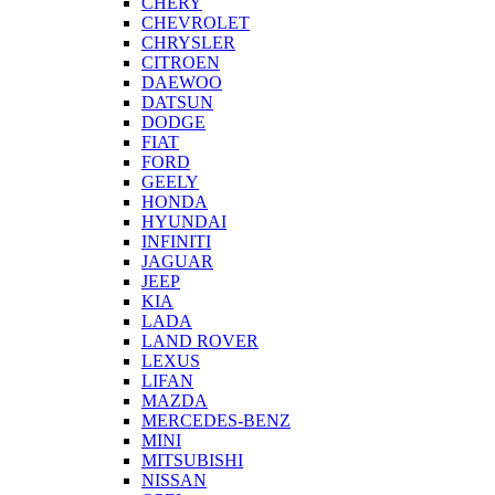
CHERY
CHEVROLET
CHRYSLER
CITROEN
DAEWOO
DATSUN
DODGE
FIAT
FORD
GEELY
HONDA
HYUNDAI
INFINITI
JAGUAR
JEEP
KIA
LADA
LAND ROVER
LEXUS
LIFAN
MAZDA
MERCEDES-BENZ
MINI
MITSUBISHI
NISSAN