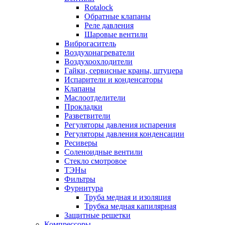
Rotalock
Обратные клапаны
Реле давления
Шаровые вентили
Виброгаситель
Воздухонагреватели
Воздухоохлодители
Гайки, сервисные краны, штуцера
Испарители и конденсаторы
Клапаны
Маслоотделители
Прокладки
Разветвители
Регуляторы давления испарения
Регуляторы давления конденсации
Ресиверы
Соленоидные вентили
Стекло смотровое
ТЭНы
Фильтры
Фурнитура
Труба медная и изоляция
Трубка медная капилярная
Защитные решетки
Компрессоры