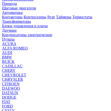
Привода
Шаговые двигатели
Автоматика
Контакторы
Контроллеры
Реле
Таймеры
Термостаты
Трансформаторы
Блоки управления и платы
Датчики
Конденсаторы электрические
Пульты
ACURA
ALFA ROMEO
AUDI
BMW
BUICK
CADILLAC
CHERY
CHEVROLET
CHRYSLER
CITROEN
DAEWOO
DATSUN
DODGE
FIAT
FORD
GEELY