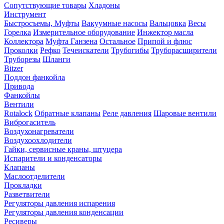
Сопутствующие товары
Хладоны
Инструмент
Быстросъемы, Муфты
Вакуумные насосы
Вальцовка
Весы
Горелка
Измерительное оборудование
Инжектор масла
Коллектора
Муфта Ганзена
Остальное
Припой и флюс
Проколки
Рефко
Течеискатели
Трубогибы
Труборасширители
Труборезы
Шланги
Bitzer
Поддон фанкойла
Привода
Фанкойлы
Вентили
Rotalock
Обратные клапаны
Реле давления
Шаровые вентили
Виброгаситель
Воздухонагреватели
Воздухоохлодители
Гайки, сервисные краны, штуцера
Испарители и конденсаторы
Клапаны
Маслоотделители
Прокладки
Разветвители
Регуляторы давления испарения
Регуляторы давления конденсации
Ресиверы