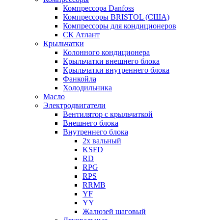
Компрессора Danfoss
Компрессоры BRISTOL (США)
Компрессоры для кондиционеров
СК Атлант
Крыльчатки
Колонного кондиционера
Крыльчатки внешнего блока
Крыльчатки внутреннего блока
Фанкойла
Холодильника
Масло
Электродвигатели
Вентилятор с крыльчаткой
Внешнего блока
Внутреннего блока
2х вальный
KSFD
RD
RPG
RPS
RRMB
YF
YY
Жалюзей шаговый