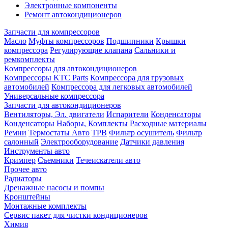
Электронные компоненты
Ремонт автокондиционеров
Запчасти для компрессоров
Масло
Муфты компрессоров
Подшипники
Крышки
компрессора
Регулирующие клапана
Сальники и
ремкомплекты
Компрессоры для автокондиционеров
Компрессоры KTC Parts
Компрессора для грузовых
автомобилей
Компрессора для легковых автомобилей
Универсальные компрессора
Запчасти для автокондиционеров
Вентиляторы, Эл. двигатели
Испарители
Конденсаторы
Конденсаторы
Наборы, Комплекты
Расходные материалы
Ремни
Термостаты Авто
ТРВ
Фильтр осушитель
Фильтр
салонный
Электрооборудование
Датчики давления
Инструменты авто
Кримпер
Съемники
Течеискатели авто
Прочее авто
Радиаторы
Дренажные насосы и помпы
Кронштейны
Монтажные комплекты
Сервис пакет для чистки кондиционеров
Химия