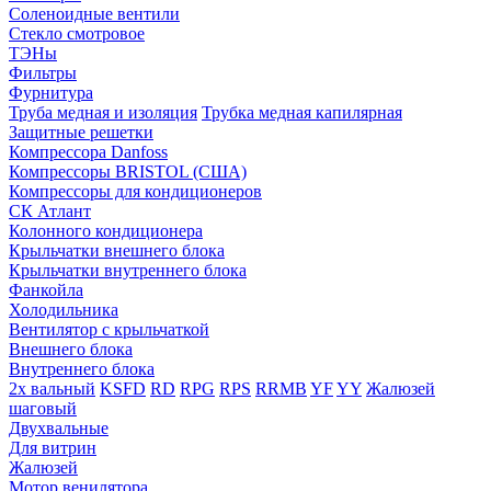
Соленоидные вентили
Стекло смотровое
ТЭНы
Фильтры
Фурнитура
Труба медная и изоляция
Трубка медная капилярная
Защитные решетки
Компрессора Danfoss
Компрессоры BRISTOL (США)
Компрессоры для кондиционеров
СК Атлант
Колонного кондиционера
Крыльчатки внешнего блока
Крыльчатки внутреннего блока
Фанкойла
Холодильника
Вентилятор с крыльчаткой
Внешнего блока
Внутреннего блока
2х вальный
KSFD
RD
RPG
RPS
RRMB
YF
YY
Жалюзей
шаговый
Двухвальные
Для витрин
Жалюзей
Мотор венилятора