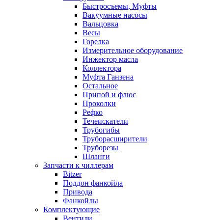
Быстросъемы, Муфты
Вакуумные насосы
Вальцовка
Весы
Горелка
Измерительное оборудование
Инжектор масла
Коллектора
Муфта Ганзена
Остальное
Припой и флюс
Проколки
Рефко
Течеискатели
Трубогибы
Труборасширители
Труборезы
Шланги
Запчасти к чиллерам
Bitzer
Поддон фанкойла
Привода
Фанкойлы
Комплектующие
Вентили