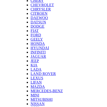
CHERY
CHEVROLET
CHRYSLER
CITROEN
DAEWOO
DATSUN
DODGE
FIAT
FORD
GEELY
HONDA
HYUNDAI
INFINITI
JAGUAR
JEEP
KIA
LADA
LAND ROVER
LEXUS
LIFAN
MAZDA
MERCEDES-BENZ
MINI
MITSUBISHI
NISSAN