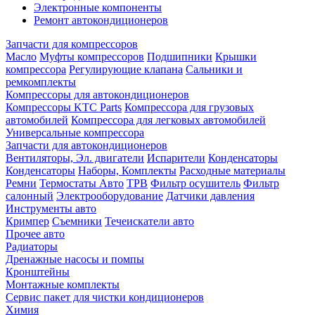
Электронные компоненты
Ремонт автокондиционеров
Запчасти для компрессоров
Масло
Муфты компрессоров
Подшипники
Крышки
компрессора
Регулирующие клапана
Сальники и
ремкомплекты
Компрессоры для автокондиционеров
Компрессоры KTC Parts
Компрессора для грузовых
автомобилей
Компрессора для легковых автомобилей
Универсальные компрессора
Запчасти для автокондиционеров
Вентиляторы, Эл. двигатели
Испарители
Конденсаторы
Конденсаторы
Наборы, Комплекты
Расходные материалы
Ремни
Термостаты Авто
ТРВ
Фильтр осушитель
Фильтр
салонный
Электрооборудование
Датчики давления
Инструменты авто
Кримпер
Съемники
Течеискатели авто
Прочее авто
Радиаторы
Дренажные насосы и помпы
Кронштейны
Монтажные комплекты
Сервис пакет для чистки кондиционеров
Химия