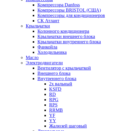
Компрессора Danfoss
Компрессоры BRISTOL (США)
Компрессоры для кондиционеров
СК Атлант
Крыльчатки
Колонного кондиционера
Крыльчатки внешнего блока
Крыльчатки внутреннего блока
Фанкойла
Холодильника
Масло
Электродвигатели
Вентилятор с крыльчаткой
Внешнего блока
Внутреннего блока
2х вальный
KSFD
RD
RPG
RPS
RRMB
YF
YY
Жалюзей шаговый