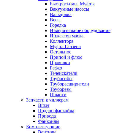
Быстросъемы, Муфты
Вакуумные насосы
Вальцовка
Весы
Горелка
Измерительное оборудование
Инжектор масла
Коллектора
Муфта Ганзена
Остальное
Припой и флюс
Проколки
Рефко
Течеискатели
Трубогибы
Труборасширители
Труборезы
Шланги
Запчасти к чиллерам
Bitzer
Поддон фанкойла
Привода
Фанкойлы
Комплектующие
Вентили