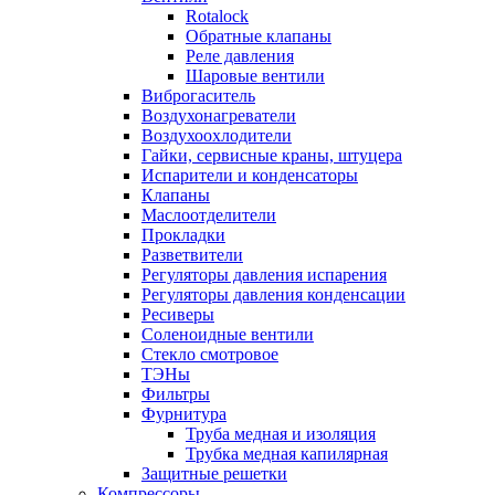
Rotalock
Обратные клапаны
Реле давления
Шаровые вентили
Виброгаситель
Воздухонагреватели
Воздухоохлодители
Гайки, сервисные краны, штуцера
Испарители и конденсаторы
Клапаны
Маслоотделители
Прокладки
Разветвители
Регуляторы давления испарения
Регуляторы давления конденсации
Ресиверы
Соленоидные вентили
Стекло смотровое
ТЭНы
Фильтры
Фурнитура
Труба медная и изоляция
Трубка медная капилярная
Защитные решетки
Компрессоры