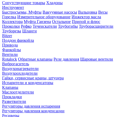
Сопутствующие товары
Хладоны
Инструмент
Быстросъемы, Муфты
Вакуумные насосы
Вальцовка
Весы
Горелка
Измерительное оборудование
Инжектор масла
Коллектора
Муфта Ганзена
Остальное
Припой и флюс
Проколки
Рефко
Течеискатели
Трубогибы
Труборасширители
Труборезы
Шланги
Bitzer
Поддон фанкойла
Привода
Фанкойлы
Вентили
Rotalock
Обратные клапаны
Реле давления
Шаровые вентили
Виброгаситель
Воздухонагреватели
Воздухоохлодители
Гайки, сервисные краны, штуцера
Испарители и конденсаторы
Клапаны
Маслоотделители
Прокладки
Разветвители
Регуляторы давления испарения
Регуляторы давления конденсации
Ресиверы