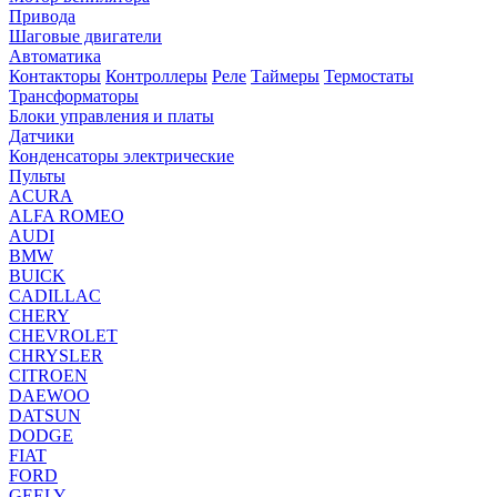
Привода
Шаговые двигатели
Автоматика
Контакторы
Контроллеры
Реле
Таймеры
Термостаты
Трансформаторы
Блоки управления и платы
Датчики
Конденсаторы электрические
Пульты
ACURA
ALFA ROMEO
AUDI
BMW
BUICK
CADILLAC
CHERY
CHEVROLET
CHRYSLER
CITROEN
DAEWOO
DATSUN
DODGE
FIAT
FORD
GEELY