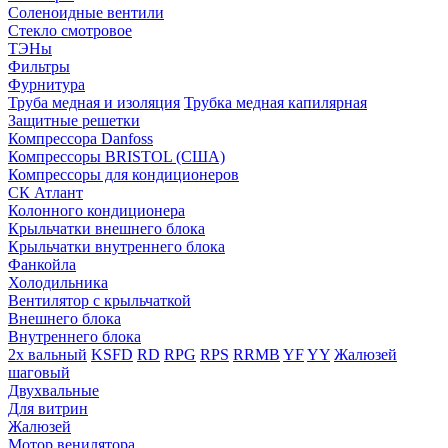
Соленоидные вентили
Стекло смотровое
ТЭНы
Фильтры
Фурнитура
Труба медная и изоляция
Трубка медная капилярная
Защитные решетки
Компрессора Danfoss
Компрессоры BRISTOL (США)
Компрессоры для кондиционеров
СК Атлант
Колонного кондиционера
Крыльчатки внешнего блока
Крыльчатки внутреннего блока
Фанкойла
Холодильника
Вентилятор с крыльчаткой
Внешнего блока
Внутреннего блока
2х вальный
KSFD
RD
RPG
RPS
RRMB
YF
YY
Жалюзей
шаговый
Двухвальные
Для витрин
Жалюзей
Мотор венилятора