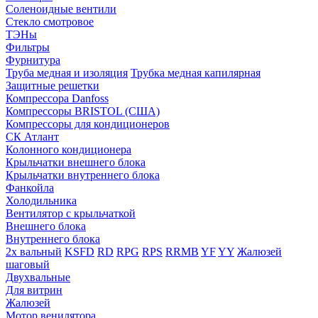
Соленоидные вентили
Стекло смотровое
ТЭНы
Фильтры
Фурнитура
Труба медная и изоляция
Трубка медная капилярная
Защитные решетки
Компрессора Danfoss
Компрессоры BRISTOL (США)
Компрессоры для кондиционеров
СК Атлант
Колонного кондиционера
Крыльчатки внешнего блока
Крыльчатки внутреннего блока
Фанкойла
Холодильника
Вентилятор с крыльчаткой
Внешнего блока
Внутреннего блока
2х вальный
KSFD
RD
RPG
RPS
RRMB
YF
YY
Жалюзей
шаговый
Двухвальные
Для витрин
Жалюзей
Мотор венилятора