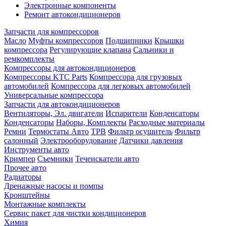
Электронные компоненты
Ремонт автокондиционеров
Запчасти для компрессоров
Масло
Муфты компрессоров
Подшипники
Крышки
компрессора
Регулирующие клапана
Сальники и
ремкомплекты
Компрессоры для автокондиционеров
Компрессоры KTC Parts
Компрессора для грузовых
автомобилей
Компрессора для легковых автомобилей
Универсальные компрессора
Запчасти для автокондиционеров
Вентиляторы, Эл. двигатели
Испарители
Конденсаторы
Конденсаторы
Наборы, Комплекты
Расходные материалы
Ремни
Термостаты Авто
ТРВ
Фильтр осушитель
Фильтр
салонный
Электрооборудование
Датчики давления
Инструменты авто
Кримпер
Съемники
Течеискатели авто
Прочее авто
Радиаторы
Дренажные насосы и помпы
Кронштейны
Монтажные комплекты
Сервис пакет для чистки кондиционеров
Химия