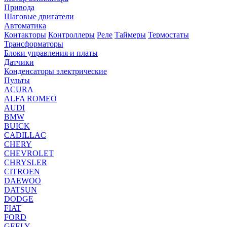
Привода
Шаговые двигатели
Автоматика
Контакторы
Контроллеры
Реле
Таймеры
Термостаты
Трансформаторы
Блоки управления и платы
Датчики
Конденсаторы электрические
Пульты
ACURA
ALFA ROMEO
AUDI
BMW
BUICK
CADILLAC
CHERY
CHEVROLET
CHRYSLER
CITROEN
DAEWOO
DATSUN
DODGE
FIAT
FORD
GEELY