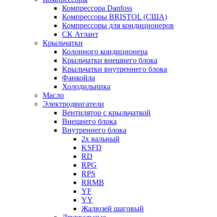
Компрессора Danfoss
Компрессоры BRISTOL (США)
Компрессоры для кондиционеров
СК Атлант
Крыльчатки
Колонного кондиционера
Крыльчатки внешнего блока
Крыльчатки внутреннего блока
Фанкойла
Холодильника
Масло
Электродвигатели
Вентилятор с крыльчаткой
Внешнего блока
Внутреннего блока
2х вальный
KSFD
RD
RPG
RPS
RRMB
YF
YY
Жалюзей шаговый