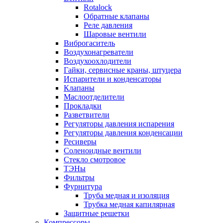
Rotalock
Обратные клапаны
Реле давления
Шаровые вентили
Виброгаситель
Воздухонагреватели
Воздухоохлодители
Гайки, сервисные краны, штуцера
Испарители и конденсаторы
Клапаны
Маслоотделители
Прокладки
Разветвители
Регуляторы давления испарения
Регуляторы давления конденсации
Ресиверы
Соленоидные вентили
Стекло смотровое
ТЭНы
Фильтры
Фурнитура
Труба медная и изоляция
Трубка медная капилярная
Защитные решетки
Компрессоры