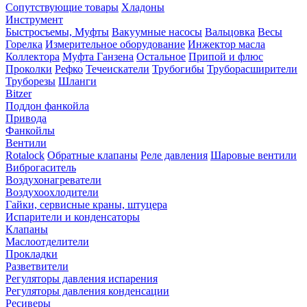
Сопутствующие товары
Хладоны
Инструмент
Быстросъемы, Муфты
Вакуумные насосы
Вальцовка
Весы
Горелка
Измерительное оборудование
Инжектор масла
Коллектора
Муфта Ганзена
Остальное
Припой и флюс
Проколки
Рефко
Течеискатели
Трубогибы
Труборасширители
Труборезы
Шланги
Bitzer
Поддон фанкойла
Привода
Фанкойлы
Вентили
Rotalock
Обратные клапаны
Реле давления
Шаровые вентили
Виброгаситель
Воздухонагреватели
Воздухоохлодители
Гайки, сервисные краны, штуцера
Испарители и конденсаторы
Клапаны
Маслоотделители
Прокладки
Разветвители
Регуляторы давления испарения
Регуляторы давления конденсации
Ресиверы