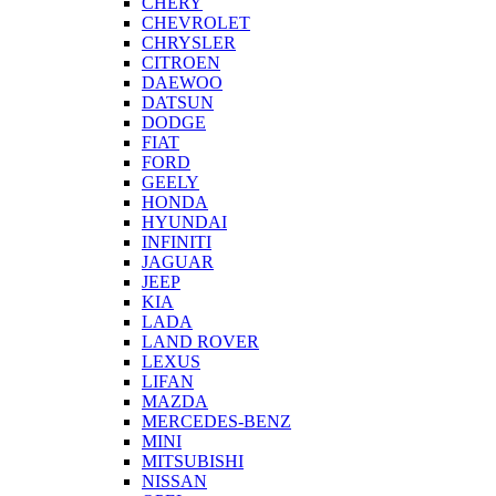
CHERY
CHEVROLET
CHRYSLER
CITROEN
DAEWOO
DATSUN
DODGE
FIAT
FORD
GEELY
HONDA
HYUNDAI
INFINITI
JAGUAR
JEEP
KIA
LADA
LAND ROVER
LEXUS
LIFAN
MAZDA
MERCEDES-BENZ
MINI
MITSUBISHI
NISSAN