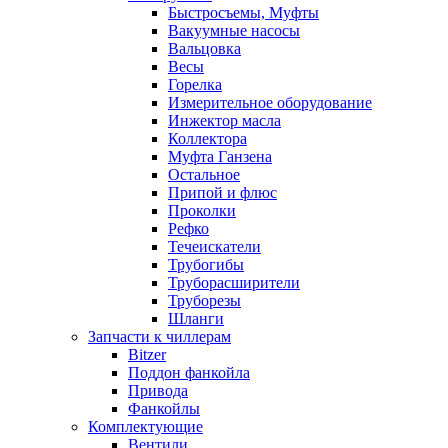
Быстросъемы, Муфты
Вакуумные насосы
Вальцовка
Весы
Горелка
Измерительное оборудование
Инжектор масла
Коллектора
Муфта Ганзена
Остальное
Припой и флюс
Проколки
Рефко
Течеискатели
Трубогибы
Труборасширители
Труборезы
Шланги
Запчасти к чиллерам
Bitzer
Поддон фанкойла
Привода
Фанкойлы
Комплектующие
Вентили