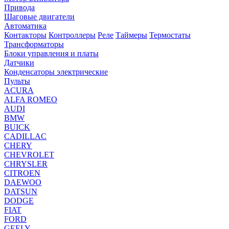
Привода
Шаговые двигатели
Автоматика
Контакторы
Контроллеры
Реле
Таймеры
Термостаты
Трансформаторы
Блоки управления и платы
Датчики
Конденсаторы электрические
Пульты
ACURA
ALFA ROMEO
AUDI
BMW
BUICK
CADILLAC
CHERY
CHEVROLET
CHRYSLER
CITROEN
DAEWOO
DATSUN
DODGE
FIAT
FORD
GEELY