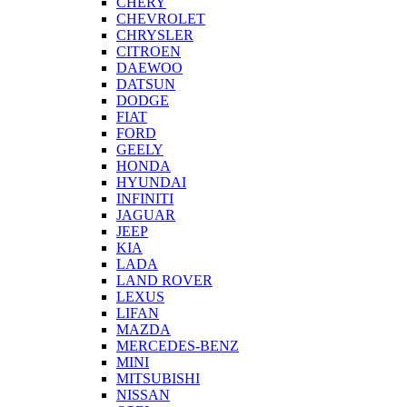
CHERY
CHEVROLET
CHRYSLER
CITROEN
DAEWOO
DATSUN
DODGE
FIAT
FORD
GEELY
HONDA
HYUNDAI
INFINITI
JAGUAR
JEEP
KIA
LADA
LAND ROVER
LEXUS
LIFAN
MAZDA
MERCEDES-BENZ
MINI
MITSUBISHI
NISSAN