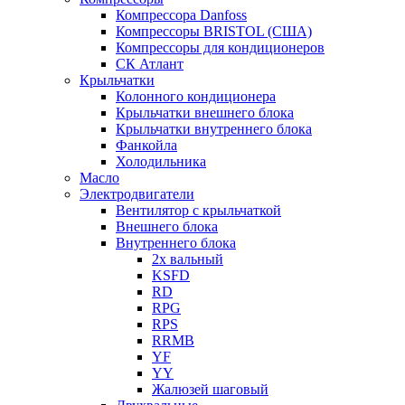
Компрессора Danfoss
Компрессоры BRISTOL (США)
Компрессоры для кондиционеров
СК Атлант
Крыльчатки
Колонного кондиционера
Крыльчатки внешнего блока
Крыльчатки внутреннего блока
Фанкойла
Холодильника
Масло
Электродвигатели
Вентилятор с крыльчаткой
Внешнего блока
Внутреннего блока
2х вальный
KSFD
RD
RPG
RPS
RRMB
YF
YY
Жалюзей шаговый