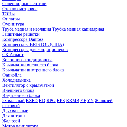
Соленоидные вентили
Стекло смотровое
ТЭНы
Фильтры
Фурнитура
Труба медная и изоляция
Трубка медная капилярная
Защитные решетки
Компрессора Danfoss
Компрессоры BRISTOL (США)
Компрессоры для кондиционеров
СК Атлант
Колонного кондиционера
Крыльчатки внешнего блока
Крыльчатки внутреннего блока
Фанкойла
Холодильника
Вентилятор с крыльчаткой
Внешнего блока
Внутреннего блока
2х вальный
KSFD
RD
RPG
RPS
RRMB
YF
YY
Жалюзей
шаговый
Двухвальные
Для витрин
Жалюзей
Мотор венилятора