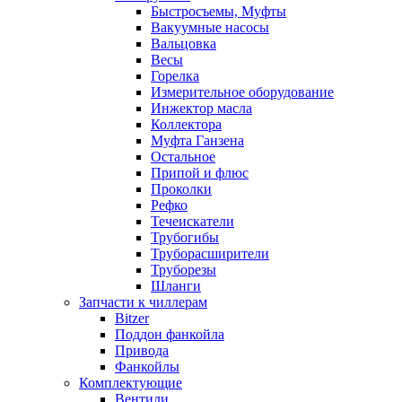
Быстросъемы, Муфты
Вакуумные насосы
Вальцовка
Весы
Горелка
Измерительное оборудование
Инжектор масла
Коллектора
Муфта Ганзена
Остальное
Припой и флюс
Проколки
Рефко
Течеискатели
Трубогибы
Труборасширители
Труборезы
Шланги
Запчасти к чиллерам
Bitzer
Поддон фанкойла
Привода
Фанкойлы
Комплектующие
Вентили