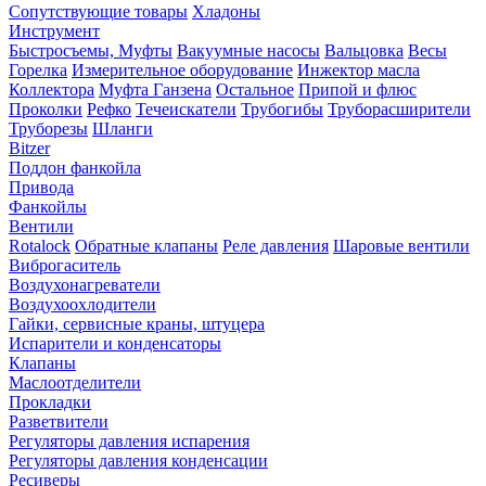
Сопутствующие товары
Хладоны
Инструмент
Быстросъемы, Муфты
Вакуумные насосы
Вальцовка
Весы
Горелка
Измерительное оборудование
Инжектор масла
Коллектора
Муфта Ганзена
Остальное
Припой и флюс
Проколки
Рефко
Течеискатели
Трубогибы
Труборасширители
Труборезы
Шланги
Bitzer
Поддон фанкойла
Привода
Фанкойлы
Вентили
Rotalock
Обратные клапаны
Реле давления
Шаровые вентили
Виброгаситель
Воздухонагреватели
Воздухоохлодители
Гайки, сервисные краны, штуцера
Испарители и конденсаторы
Клапаны
Маслоотделители
Прокладки
Разветвители
Регуляторы давления испарения
Регуляторы давления конденсации
Ресиверы