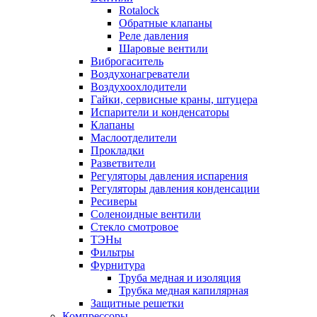
Rotalock
Обратные клапаны
Реле давления
Шаровые вентили
Виброгаситель
Воздухонагреватели
Воздухоохлодители
Гайки, сервисные краны, штуцера
Испарители и конденсаторы
Клапаны
Маслоотделители
Прокладки
Разветвители
Регуляторы давления испарения
Регуляторы давления конденсации
Ресиверы
Соленоидные вентили
Стекло смотровое
ТЭНы
Фильтры
Фурнитура
Труба медная и изоляция
Трубка медная капилярная
Защитные решетки
Компрессоры