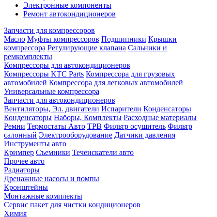
Электронные компоненты
Ремонт автокондиционеров
Запчасти для компрессоров
Масло
Муфты компрессоров
Подшипники
Крышки
компрессора
Регулирующие клапана
Сальники и
ремкомплекты
Компрессоры для автокондиционеров
Компрессоры KTC Parts
Компрессора для грузовых
автомобилей
Компрессора для легковых автомобилей
Универсальные компрессора
Запчасти для автокондиционеров
Вентиляторы, Эл. двигатели
Испарители
Конденсаторы
Конденсаторы
Наборы, Комплекты
Расходные материалы
Ремни
Термостаты Авто
ТРВ
Фильтр осушитель
Фильтр
салонный
Электрооборудование
Датчики давления
Инструменты авто
Кримпер
Съемники
Течеискатели авто
Прочее авто
Радиаторы
Дренажные насосы и помпы
Кронштейны
Монтажные комплекты
Сервис пакет для чистки кондиционеров
Химия