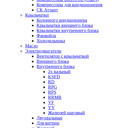
Компрессоры для кондиционеров
СК Атлант
Крыльчатки
Колонного кондиционера
Крыльчатки внешнего блока
Крыльчатки внутреннего блока
Фанкойла
Холодильника
Масло
Электродвигатели
Вентилятор с крыльчаткой
Внешнего блока
Внутреннего блока
2х вальный
KSFD
RD
RPG
RPS
RRMB
YF
YY
Жалюзей шаговый
Двухвальные
Для витрин