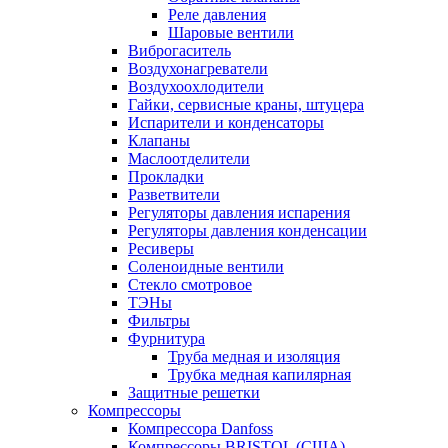
Реле давления
Шаровые вентили
Виброгаситель
Воздухонагреватели
Воздухоохлодители
Гайки, сервисные краны, штуцера
Испарители и конденсаторы
Клапаны
Маслоотделители
Прокладки
Разветвители
Регуляторы давления испарения
Регуляторы давления конденсации
Ресиверы
Соленоидные вентили
Стекло смотровое
ТЭНы
Фильтры
Фурнитура
Труба медная и изоляция
Трубка медная капилярная
Защитные решетки
Компрессоры
Компрессора Danfoss
Компрессоры BRISTOL (США)