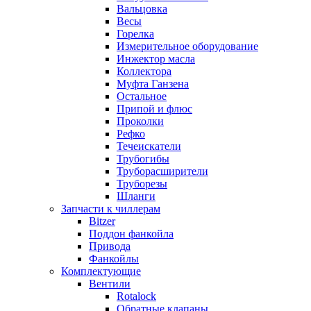
Вальцовка
Весы
Горелка
Измерительное оборудование
Инжектор масла
Коллектора
Муфта Ганзена
Остальное
Припой и флюс
Проколки
Рефко
Течеискатели
Трубогибы
Труборасширители
Труборезы
Шланги
Запчасти к чиллерам
Bitzer
Поддон фанкойла
Привода
Фанкойлы
Комплектующие
Вентили
Rotalock
Обратные клапаны