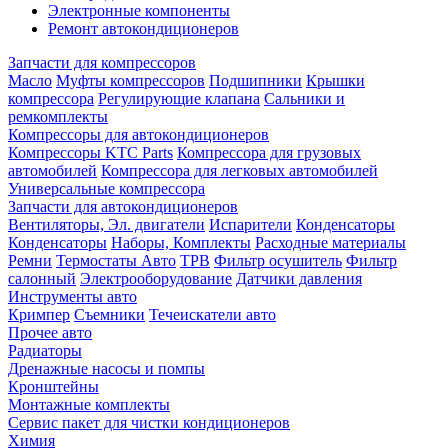
Электронные компоненты
Ремонт автокондиционеров
Запчасти для компрессоров
Масло
Муфты компрессоров
Подшипники
Крышки
компрессора
Регулирующие клапана
Сальники и
ремкомплекты
Компрессоры для автокондиционеров
Компрессоры KTC Parts
Компрессора для грузовых
автомобилей
Компрессора для легковых автомобилей
Универсальные компрессора
Запчасти для автокондиционеров
Вентиляторы, Эл. двигатели
Испарители
Конденсаторы
Конденсаторы
Наборы, Комплекты
Расходные материалы
Ремни
Термостаты Авто
ТРВ
Фильтр осушитель
Фильтр
салонный
Электрооборудование
Датчики давления
Инструменты авто
Кримпер
Съемники
Течеискатели авто
Прочее авто
Радиаторы
Дренажные насосы и помпы
Кронштейны
Монтажные комплекты
Сервис пакет для чистки кондиционеров
Химия