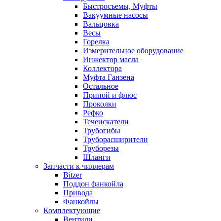
Быстросъемы, Муфты
Вакуумные насосы
Вальцовка
Весы
Горелка
Измерительное оборудование
Инжектор масла
Коллектора
Муфта Ганзена
Остальное
Припой и флюс
Проколки
Рефко
Течеискатели
Трубогибы
Труборасширители
Труборезы
Шланги
Запчасти к чиллерам
Bitzer
Поддон фанкойла
Привода
Фанкойлы
Комплектующие
Вентили