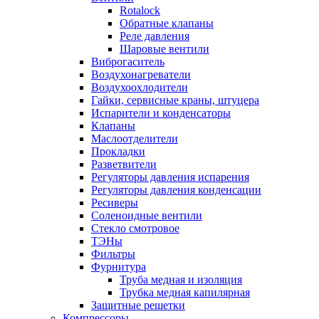
Rotalock
Обратные клапаны
Реле давления
Шаровые вентили
Виброгаситель
Воздухонагреватели
Воздухоохлодители
Гайки, сервисные краны, штуцера
Испарители и конденсаторы
Клапаны
Маслоотделители
Прокладки
Разветвители
Регуляторы давления испарения
Регуляторы давления конденсации
Ресиверы
Соленоидные вентили
Стекло смотровое
ТЭНы
Фильтры
Фурнитура
Труба медная и изоляция
Трубка медная капилярная
Защитные решетки
Компрессоры