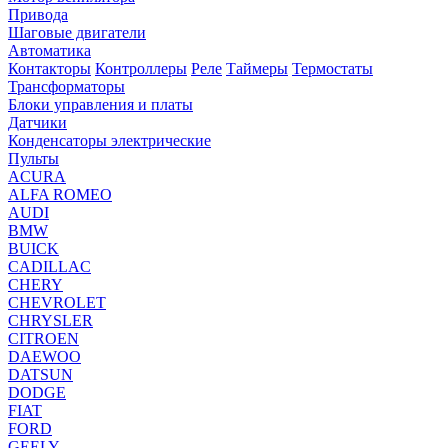
Привода
Шаговые двигатели
Автоматика
Контакторы
Контроллеры
Реле
Таймеры
Термостаты
Трансформаторы
Блоки управления и платы
Датчики
Конденсаторы электрические
Пульты
ACURA
ALFA ROMEO
AUDI
BMW
BUICK
CADILLAC
CHERY
CHEVROLET
CHRYSLER
CITROEN
DAEWOO
DATSUN
DODGE
FIAT
FORD
GEELY