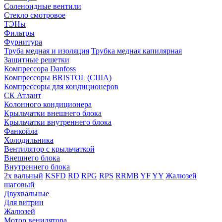
Соленоидные вентили
Стекло смотровое
ТЭНы
Фильтры
Фурнитура
Труба медная и изоляция
Трубка медная капилярная
Защитные решетки
Компрессора Danfoss
Компрессоры BRISTOL (США)
Компрессоры для кондиционеров
СК Атлант
Колонного кондиционера
Крыльчатки внешнего блока
Крыльчатки внутреннего блока
Фанкойла
Холодильника
Вентилятор с крыльчаткой
Внешнего блока
Внутреннего блока
2х вальный
KSFD
RD
RPG
RPS
RRMB
YF
YY
Жалюзей
шаговый
Двухвальные
Для витрин
Жалюзей
Мотор венилятора