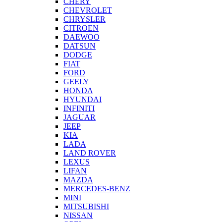
CHERY
CHEVROLET
CHRYSLER
CITROEN
DAEWOO
DATSUN
DODGE
FIAT
FORD
GEELY
HONDA
HYUNDAI
INFINITI
JAGUAR
JEEP
KIA
LADA
LAND ROVER
LEXUS
LIFAN
MAZDA
MERCEDES-BENZ
MINI
MITSUBISHI
NISSAN