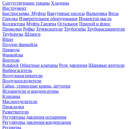
Сопутствующие товары
Хладоны
Инструмент
Быстросъемы, Муфты
Вакуумные насосы
Вальцовка
Весы
Горелка
Измерительное оборудование
Инжектор масла
Коллектора
Муфта Ганзена
Остальное
Припой и флюс
Проколки
Рефко
Течеискатели
Трубогибы
Труборасширители
Труборезы
Шланги
Bitzer
Поддон фанкойла
Привода
Фанкойлы
Вентили
Rotalock
Обратные клапаны
Реле давления
Шаровые вентили
Виброгаситель
Воздухонагреватели
Воздухоохлодители
Гайки, сервисные краны, штуцера
Испарители и конденсаторы
Клапаны
Маслоотделители
Прокладки
Разветвители
Регуляторы давления испарения
Регуляторы давления конденсации
Ресиверы