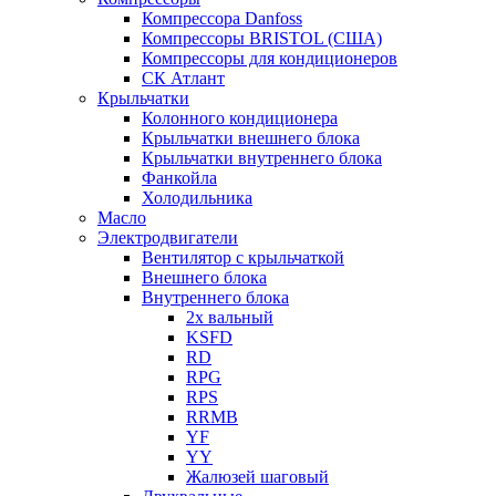
Компрессора Danfoss
Компрессоры BRISTOL (США)
Компрессоры для кондиционеров
СК Атлант
Крыльчатки
Колонного кондиционера
Крыльчатки внешнего блока
Крыльчатки внутреннего блока
Фанкойла
Холодильника
Масло
Электродвигатели
Вентилятор с крыльчаткой
Внешнего блока
Внутреннего блока
2х вальный
KSFD
RD
RPG
RPS
RRMB
YF
YY
Жалюзей шаговый