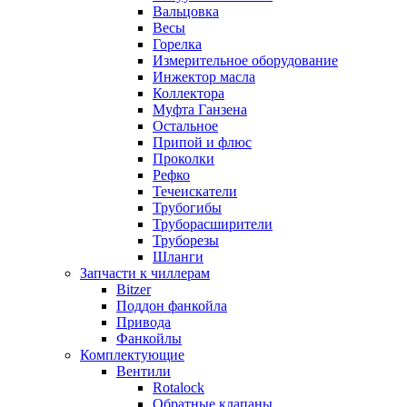
Вальцовка
Весы
Горелка
Измерительное оборудование
Инжектор масла
Коллектора
Муфта Ганзена
Остальное
Припой и флюс
Проколки
Рефко
Течеискатели
Трубогибы
Труборасширители
Труборезы
Шланги
Запчасти к чиллерам
Bitzer
Поддон фанкойла
Привода
Фанкойлы
Комплектующие
Вентили
Rotalock
Обратные клапаны