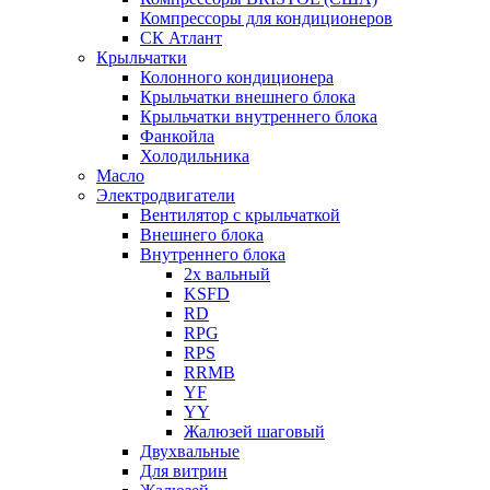
Компрессоры для кондиционеров
СК Атлант
Крыльчатки
Колонного кондиционера
Крыльчатки внешнего блока
Крыльчатки внутреннего блока
Фанкойла
Холодильника
Масло
Электродвигатели
Вентилятор с крыльчаткой
Внешнего блока
Внутреннего блока
2х вальный
KSFD
RD
RPG
RPS
RRMB
YF
YY
Жалюзей шаговый
Двухвальные
Для витрин