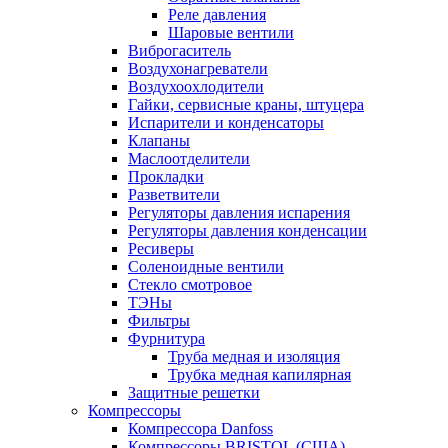
Реле давления
Шаровые вентили
Виброгаситель
Воздухонагреватели
Воздухоохлодители
Гайки, сервисные краны, штуцера
Испарители и конденсаторы
Клапаны
Маслоотделители
Прокладки
Разветвители
Регуляторы давления испарения
Регуляторы давления конденсации
Ресиверы
Соленоидные вентили
Стекло смотровое
ТЭНы
Фильтры
Фурнитура
Труба медная и изоляция
Трубка медная капилярная
Защитные решетки
Компрессоры
Компрессора Danfoss
Компрессоры BRISTOL (США)