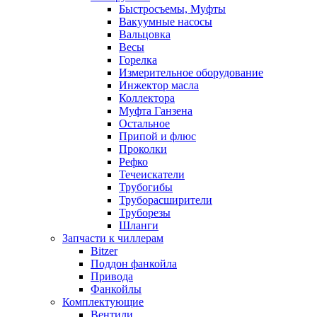
Быстросъемы, Муфты
Вакуумные насосы
Вальцовка
Весы
Горелка
Измерительное оборудование
Инжектор масла
Коллектора
Муфта Ганзена
Остальное
Припой и флюс
Проколки
Рефко
Течеискатели
Трубогибы
Труборасширители
Труборезы
Шланги
Запчасти к чиллерам
Bitzer
Поддон фанкойла
Привода
Фанкойлы
Комплектующие
Вентили