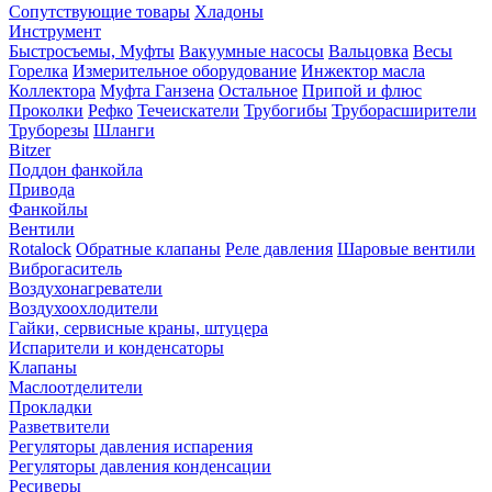
Сопутствующие товары
Хладоны
Инструмент
Быстросъемы, Муфты
Вакуумные насосы
Вальцовка
Весы
Горелка
Измерительное оборудование
Инжектор масла
Коллектора
Муфта Ганзена
Остальное
Припой и флюс
Проколки
Рефко
Течеискатели
Трубогибы
Труборасширители
Труборезы
Шланги
Bitzer
Поддон фанкойла
Привода
Фанкойлы
Вентили
Rotalock
Обратные клапаны
Реле давления
Шаровые вентили
Виброгаситель
Воздухонагреватели
Воздухоохлодители
Гайки, сервисные краны, штуцера
Испарители и конденсаторы
Клапаны
Маслоотделители
Прокладки
Разветвители
Регуляторы давления испарения
Регуляторы давления конденсации
Ресиверы