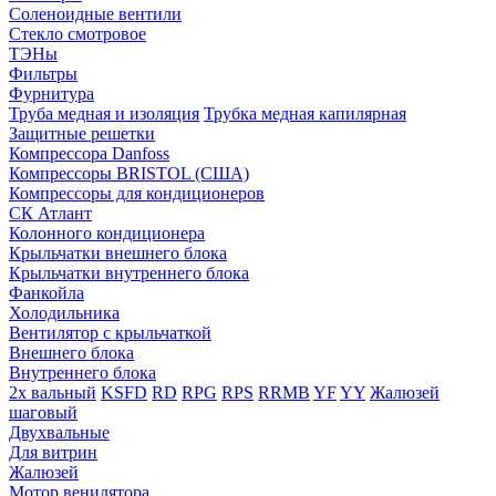
Соленоидные вентили
Стекло смотровое
ТЭНы
Фильтры
Фурнитура
Труба медная и изоляция
Трубка медная капилярная
Защитные решетки
Компрессора Danfoss
Компрессоры BRISTOL (США)
Компрессоры для кондиционеров
СК Атлант
Колонного кондиционера
Крыльчатки внешнего блока
Крыльчатки внутреннего блока
Фанкойла
Холодильника
Вентилятор с крыльчаткой
Внешнего блока
Внутреннего блока
2х вальный
KSFD
RD
RPG
RPS
RRMB
YF
YY
Жалюзей
шаговый
Двухвальные
Для витрин
Жалюзей
Мотор венилятора