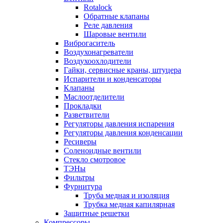
Rotalock
Обратные клапаны
Реле давления
Шаровые вентили
Виброгаситель
Воздухонагреватели
Воздухоохлодители
Гайки, сервисные краны, штуцера
Испарители и конденсаторы
Клапаны
Маслоотделители
Прокладки
Разветвители
Регуляторы давления испарения
Регуляторы давления конденсации
Ресиверы
Соленоидные вентили
Стекло смотровое
ТЭНы
Фильтры
Фурнитура
Труба медная и изоляция
Трубка медная капилярная
Защитные решетки
Компрессоры