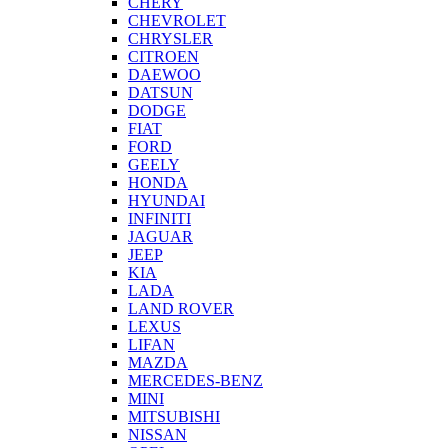
CHERY
CHEVROLET
CHRYSLER
CITROEN
DAEWOO
DATSUN
DODGE
FIAT
FORD
GEELY
HONDA
HYUNDAI
INFINITI
JAGUAR
JEEP
KIA
LADA
LAND ROVER
LEXUS
LIFAN
MAZDA
MERCEDES-BENZ
MINI
MITSUBISHI
NISSAN