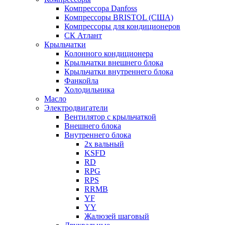
Компрессора Danfoss
Компрессоры BRISTOL (США)
Компрессоры для кондиционеров
СК Атлант
Крыльчатки
Колонного кондиционера
Крыльчатки внешнего блока
Крыльчатки внутреннего блока
Фанкойла
Холодильника
Масло
Электродвигатели
Вентилятор с крыльчаткой
Внешнего блока
Внутреннего блока
2х вальный
KSFD
RD
RPG
RPS
RRMB
YF
YY
Жалюзей шаговый