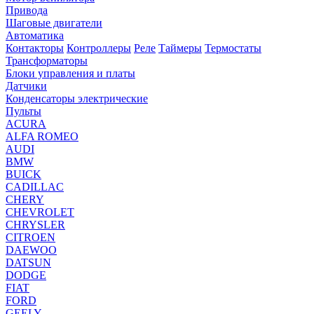
Привода
Шаговые двигатели
Автоматика
Контакторы
Контроллеры
Реле
Таймеры
Термостаты
Трансформаторы
Блоки управления и платы
Датчики
Конденсаторы электрические
Пульты
ACURA
ALFA ROMEO
AUDI
BMW
BUICK
CADILLAC
CHERY
CHEVROLET
CHRYSLER
CITROEN
DAEWOO
DATSUN
DODGE
FIAT
FORD
GEELY