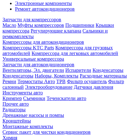
Электронные компоненты
Ремонт автокондиционеров
Запчасти для компрессоров
Масло
Муфты компрессоров
Подшипники
Крышки
компрессора
Регулирующие клапана
Сальники и
ремкомплекты
Компрессоры для автокондиционеров
Компрессоры KTC Parts
Компрессора для грузовых
автомобилей
Компрессора для легковых автомобилей
Универсальные компрессора
Запчасти для автокондиционеров
Вентиляторы, Эл. двигатели
Испарители
Конденсаторы
Конденсаторы
Наборы, Комплекты
Расходные материалы
Ремни
Термостаты Авто
ТРВ
Фильтр осушитель
Фильтр
салонный
Электрооборудование
Датчики давления
Инструменты авто
Кримпер
Съемники
Течеискатели авто
Прочее авто
Радиаторы
Дренажные насосы и помпы
Кронштейны
Монтажные комплекты
Сервис пакет для чистки кондиционеров
Химия