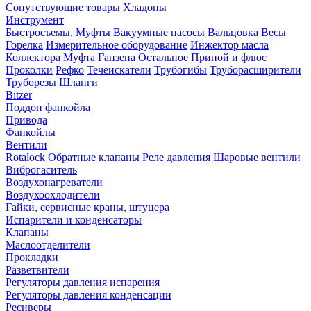
Сопутствующие товары
Хладоны
Инструмент
Быстросъемы, Муфты
Вакуумные насосы
Вальцовка
Весы
Горелка
Измерительное оборудование
Инжектор масла
Коллектора
Муфта Ганзена
Остальное
Припой и флюс
Проколки
Рефко
Течеискатели
Трубогибы
Труборасширители
Труборезы
Шланги
Bitzer
Поддон фанкойла
Привода
Фанкойлы
Вентили
Rotalock
Обратные клапаны
Реле давления
Шаровые вентили
Виброгаситель
Воздухонагреватели
Воздухоохлодители
Гайки, сервисные краны, штуцера
Испарители и конденсаторы
Клапаны
Маслоотделители
Прокладки
Разветвители
Регуляторы давления испарения
Регуляторы давления конденсации
Ресиверы