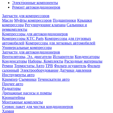
Электронные компоненты
Ремонт автокондиционеров
Запчасти для компрессоров
Масло
Муфты компрессоров
Подшипники
Крышки
компрессора
Регулирующие клапана
Сальники и
ремкомплекты
Компрессоры для автокондиционеров
Компрессоры KTC Parts
Компрессора для грузовых
автомобилей
Компрессора для легковых автомобилей
Универсальные компрессора
Запчасти для автокондиционеров
Вентиляторы, Эл. двигатели
Испарители
Конденсаторы
Конденсаторы
Наборы, Комплекты
Расходные материалы
Ремни
Термостаты Авто
ТРВ
Фильтр осушитель
Фильтр
салонный
Электрооборудование
Датчики давления
Инструменты авто
Кримпер
Съемники
Течеискатели авто
Прочее авто
Радиаторы
Дренажные насосы и помпы
Кронштейны
Монтажные комплекты
Сервис пакет для чистки кондиционеров
Химия