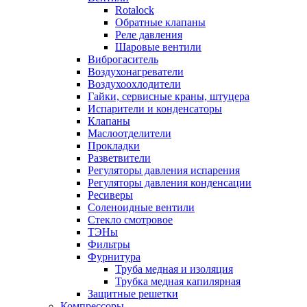
Rotalock
Обратные клапаны
Реле давления
Шаровые вентили
Виброгаситель
Воздухонагреватели
Воздухоохлодители
Гайки, сервисные краны, штуцера
Испарители и конденсаторы
Клапаны
Маслоотделители
Прокладки
Разветвители
Регуляторы давления испарения
Регуляторы давления конденсации
Ресиверы
Соленоидные вентили
Стекло смотровое
ТЭНы
Фильтры
Фурнитура
Труба медная и изоляция
Трубка медная капилярная
Защитные решетки
Компрессоры