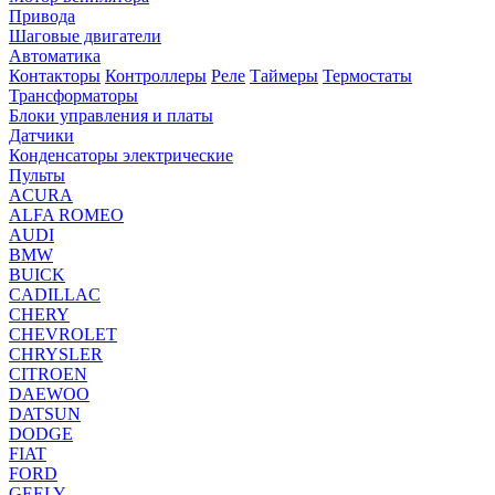
Привода
Шаговые двигатели
Автоматика
Контакторы
Контроллеры
Реле
Таймеры
Термостаты
Трансформаторы
Блоки управления и платы
Датчики
Конденсаторы электрические
Пульты
ACURA
ALFA ROMEO
AUDI
BMW
BUICK
CADILLAC
CHERY
CHEVROLET
CHRYSLER
CITROEN
DAEWOO
DATSUN
DODGE
FIAT
FORD
GEELY