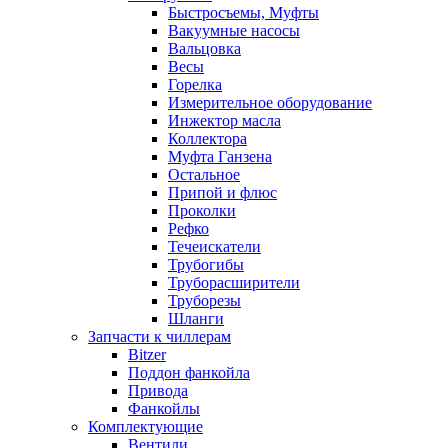
Быстросъемы, Муфты
Вакуумные насосы
Вальцовка
Весы
Горелка
Измерительное оборудование
Инжектор масла
Коллектора
Муфта Ганзена
Остальное
Припой и флюс
Проколки
Рефко
Течеискатели
Трубогибы
Труборасширители
Труборезы
Шланги
Запчасти к чиллерам
Bitzer
Поддон фанкойла
Привода
Фанкойлы
Комплектующие
Вентили