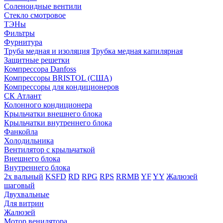
Соленоидные вентили
Стекло смотровое
ТЭНы
Фильтры
Фурнитура
Труба медная и изоляция
Трубка медная капилярная
Защитные решетки
Компрессора Danfoss
Компрессоры BRISTOL (США)
Компрессоры для кондиционеров
СК Атлант
Колонного кондиционера
Крыльчатки внешнего блока
Крыльчатки внутреннего блока
Фанкойла
Холодильника
Вентилятор с крыльчаткой
Внешнего блока
Внутреннего блока
2х вальный
KSFD
RD
RPG
RPS
RRMB
YF
YY
Жалюзей
шаговый
Двухвальные
Для витрин
Жалюзей
Мотор венилятора