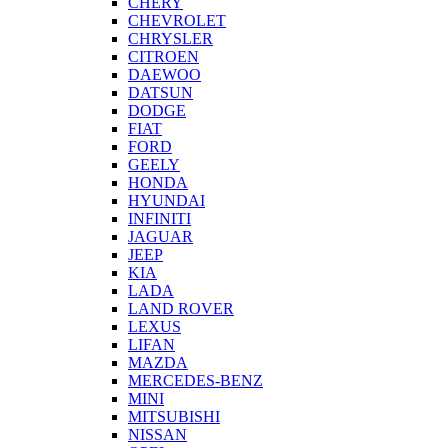
CHERY
CHEVROLET
CHRYSLER
CITROEN
DAEWOO
DATSUN
DODGE
FIAT
FORD
GEELY
HONDA
HYUNDAI
INFINITI
JAGUAR
JEEP
KIA
LADA
LAND ROVER
LEXUS
LIFAN
MAZDA
MERCEDES-BENZ
MINI
MITSUBISHI
NISSAN