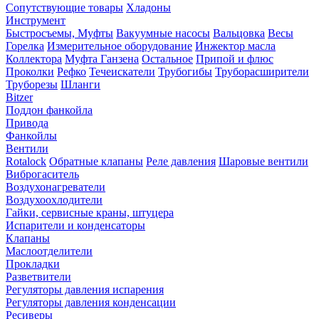
Сопутствующие товары
Хладоны
Инструмент
Быстросъемы, Муфты
Вакуумные насосы
Вальцовка
Весы
Горелка
Измерительное оборудование
Инжектор масла
Коллектора
Муфта Ганзена
Остальное
Припой и флюс
Проколки
Рефко
Течеискатели
Трубогибы
Труборасширители
Труборезы
Шланги
Bitzer
Поддон фанкойла
Привода
Фанкойлы
Вентили
Rotalock
Обратные клапаны
Реле давления
Шаровые вентили
Виброгаситель
Воздухонагреватели
Воздухоохлодители
Гайки, сервисные краны, штуцера
Испарители и конденсаторы
Клапаны
Маслоотделители
Прокладки
Разветвители
Регуляторы давления испарения
Регуляторы давления конденсации
Ресиверы