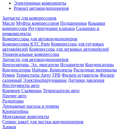
Электронные компоненты
Ремонт автокондиционеров
Запчасти для компрессоров
Масло
Муфты компрессоров
Подшипники
Крышки
компрессора
Регулирующие клапана
Сальники и
ремкомплекты
Компрессоры для автокондиционеров
Компрессоры KTC Parts
Компрессора для грузовых
автомобилей
Компрессора для легковых автомобилей
Универсальные компрессора
Запчасти для автокондиционеров
Вентиляторы, Эл. двигатели
Испарители
Конденсаторы
Конденсаторы
Наборы, Комплекты
Расходные материалы
Ремни
Термостаты Авто
ТРВ
Фильтр осушитель
Фильтр
салонный
Электрооборудование
Датчики давления
Инструменты авто
Кримпер
Съемники
Течеискатели авто
Прочее авто
Радиаторы
Дренажные насосы и помпы
Кронштейны
Монтажные комплекты
Сервис пакет для чистки кондиционеров
Химия