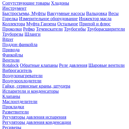
Сопутствующие товары
Хладоны
Инструмент
Быстросъемы, Муфты
Вакуумные насосы
Вальцовка
Весы
Горелка
Измерительное оборудование
Инжектор масла
Коллектора
Муфта Ганзена
Остальное
Припой и флюс
Проколки
Рефко
Течеискатели
Трубогибы
Труборасширители
Труборезы
Шланги
Bitzer
Поддон фанкойла
Привода
Фанкойлы
Вентили
Rotalock
Обратные клапаны
Реле давления
Шаровые вентили
Виброгаситель
Воздухонагреватели
Воздухоохлодители
Гайки, сервисные краны, штуцера
Испарители и конденсаторы
Клапаны
Маслоотделители
Прокладки
Разветвители
Регуляторы давления испарения
Регуляторы давления конденсации
Ресиверы