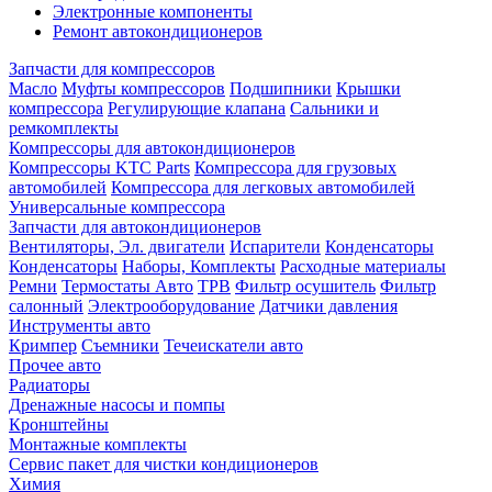
Электронные компоненты
Ремонт автокондиционеров
Запчасти для компрессоров
Масло
Муфты компрессоров
Подшипники
Крышки
компрессора
Регулирующие клапана
Сальники и
ремкомплекты
Компрессоры для автокондиционеров
Компрессоры KTC Parts
Компрессора для грузовых
автомобилей
Компрессора для легковых автомобилей
Универсальные компрессора
Запчасти для автокондиционеров
Вентиляторы, Эл. двигатели
Испарители
Конденсаторы
Конденсаторы
Наборы, Комплекты
Расходные материалы
Ремни
Термостаты Авто
ТРВ
Фильтр осушитель
Фильтр
салонный
Электрооборудование
Датчики давления
Инструменты авто
Кримпер
Съемники
Течеискатели авто
Прочее авто
Радиаторы
Дренажные насосы и помпы
Кронштейны
Монтажные комплекты
Сервис пакет для чистки кондиционеров
Химия