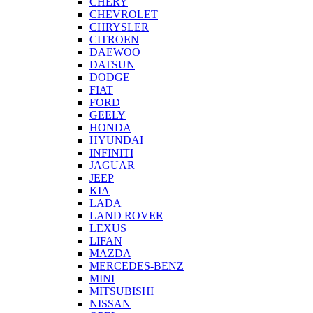
CHERY
CHEVROLET
CHRYSLER
CITROEN
DAEWOO
DATSUN
DODGE
FIAT
FORD
GEELY
HONDA
HYUNDAI
INFINITI
JAGUAR
JEEP
KIA
LADA
LAND ROVER
LEXUS
LIFAN
MAZDA
MERCEDES-BENZ
MINI
MITSUBISHI
NISSAN