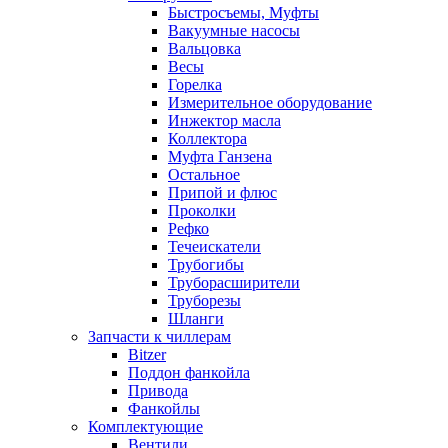
Быстросъемы, Муфты
Вакуумные насосы
Вальцовка
Весы
Горелка
Измерительное оборудование
Инжектор масла
Коллектора
Муфта Ганзена
Остальное
Припой и флюс
Проколки
Рефко
Течеискатели
Трубогибы
Труборасширители
Труборезы
Шланги
Запчасти к чиллерам
Bitzer
Поддон фанкойла
Привода
Фанкойлы
Комплектующие
Вентили