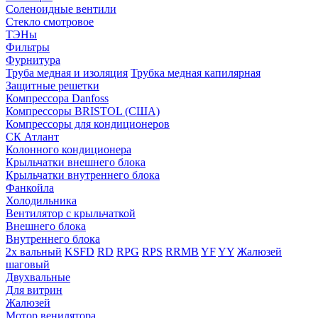
Соленоидные вентили
Стекло смотровое
ТЭНы
Фильтры
Фурнитура
Труба медная и изоляция
Трубка медная капилярная
Защитные решетки
Компрессора Danfoss
Компрессоры BRISTOL (США)
Компрессоры для кондиционеров
СК Атлант
Колонного кондиционера
Крыльчатки внешнего блока
Крыльчатки внутреннего блока
Фанкойла
Холодильника
Вентилятор с крыльчаткой
Внешнего блока
Внутреннего блока
2х вальный
KSFD
RD
RPG
RPS
RRMB
YF
YY
Жалюзей
шаговый
Двухвальные
Для витрин
Жалюзей
Мотор венилятора