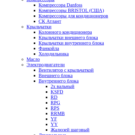
Компрессора Danfoss
Компрессоры BRISTOL (США)
Компрессоры для кондиционеров
СК Атлант
Крыльчатки
Колонного кондиционера
Крыльчатки внешнего блока
Крыльчатки внутреннего блока
Фанкойла
Холодильника
Масло
Электродвигатели
Вентилятор с крыльчаткой
Внешнего блока
Внутреннего блока
2х вальный
KSFD
RD
RPG
RPS
RRMB
YF
YY
Жалюзей шаговый