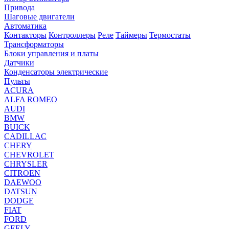
Привода
Шаговые двигатели
Автоматика
Контакторы
Контроллеры
Реле
Таймеры
Термостаты
Трансформаторы
Блоки управления и платы
Датчики
Конденсаторы электрические
Пульты
ACURA
ALFA ROMEO
AUDI
BMW
BUICK
CADILLAC
CHERY
CHEVROLET
CHRYSLER
CITROEN
DAEWOO
DATSUN
DODGE
FIAT
FORD
GEELY