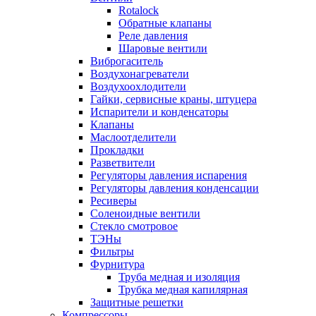
Rotalock
Обратные клапаны
Реле давления
Шаровые вентили
Виброгаситель
Воздухонагреватели
Воздухоохлодители
Гайки, сервисные краны, штуцера
Испарители и конденсаторы
Клапаны
Маслоотделители
Прокладки
Разветвители
Регуляторы давления испарения
Регуляторы давления конденсации
Ресиверы
Соленоидные вентили
Стекло смотровое
ТЭНы
Фильтры
Фурнитура
Труба медная и изоляция
Трубка медная капилярная
Защитные решетки
Компрессоры