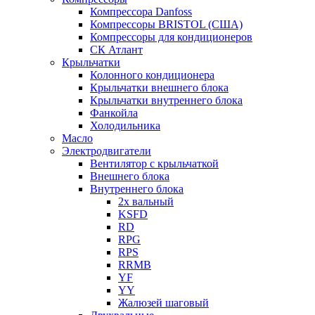
Компрессора Danfoss
Компрессоры BRISTOL (США)
Компрессоры для кондиционеров
СК Атлант
Крыльчатки
Колонного кондиционера
Крыльчатки внешнего блока
Крыльчатки внутреннего блока
Фанкойла
Холодильника
Масло
Электродвигатели
Вентилятор с крыльчаткой
Внешнего блока
Внутреннего блока
2х вальный
KSFD
RD
RPG
RPS
RRMB
YF
YY
Жалюзей шаговый