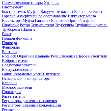
Сопутствующие товары
Хладоны
Инструмент
Быстросъемы, Муфты
Вакуумные насосы
Вальцовка
Весы
Горелка
Измерительное оборудование
Инжектор масла
Коллектора
Муфта Ганзена
Остальное
Припой и флюс
Проколки
Рефко
Течеискатели
Трубогибы
Труборасширители
Труборезы
Шланги
Bitzer
Поддон фанкойла
Привода
Фанкойлы
Вентили
Rotalock
Обратные клапаны
Реле давления
Шаровые вентили
Виброгаситель
Воздухонагреватели
Воздухоохлодители
Гайки, сервисные краны, штуцера
Испарители и конденсаторы
Клапаны
Маслоотделители
Прокладки
Разветвители
Регуляторы давления испарения
Регуляторы давления конденсации
Ресиверы