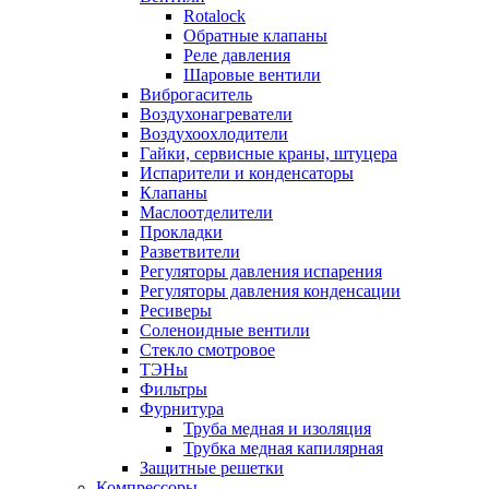
Rotalock
Обратные клапаны
Реле давления
Шаровые вентили
Виброгаситель
Воздухонагреватели
Воздухоохлодители
Гайки, сервисные краны, штуцера
Испарители и конденсаторы
Клапаны
Маслоотделители
Прокладки
Разветвители
Регуляторы давления испарения
Регуляторы давления конденсации
Ресиверы
Соленоидные вентили
Стекло смотровое
ТЭНы
Фильтры
Фурнитура
Труба медная и изоляция
Трубка медная капилярная
Защитные решетки
Компрессоры