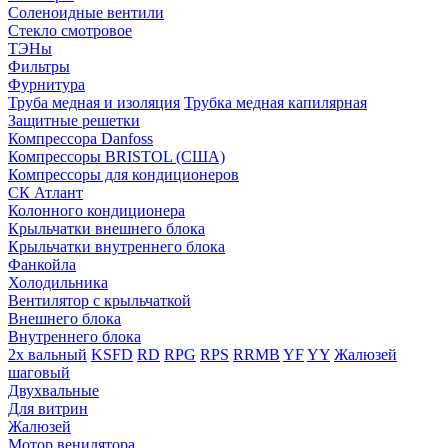
Соленоидные вентили
Стекло смотровое
ТЭНы
Фильтры
Фурнитура
Труба медная и изоляция
Трубка медная капилярная
Защитные решетки
Компрессора Danfoss
Компрессоры BRISTOL (США)
Компрессоры для кондиционеров
СК Атлант
Колонного кондиционера
Крыльчатки внешнего блока
Крыльчатки внутреннего блока
Фанкойла
Холодильника
Вентилятор с крыльчаткой
Внешнего блока
Внутреннего блока
2х вальный
KSFD
RD
RPG
RPS
RRMB
YF
YY
Жалюзей
шаговый
Двухвальные
Для витрин
Жалюзей
Мотор венилятора