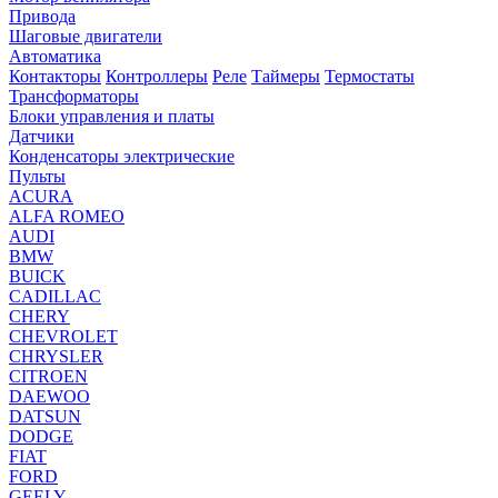
Привода
Шаговые двигатели
Автоматика
Контакторы
Контроллеры
Реле
Таймеры
Термостаты
Трансформаторы
Блоки управления и платы
Датчики
Конденсаторы электрические
Пульты
ACURA
ALFA ROMEO
AUDI
BMW
BUICK
CADILLAC
CHERY
CHEVROLET
CHRYSLER
CITROEN
DAEWOO
DATSUN
DODGE
FIAT
FORD
GEELY