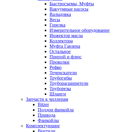
Быстросъемы, Муфты
Вакуумные насосы
Вальцовка
Весы
Горелка
Измерительное оборудование
Инжектор масла
Коллектора
Муфта Ганзена
Остальное
Припой и флюс
Проколки
Рефко
Течеискатели
Трубогибы
Труборасширители
Труборезы
Шланги
Запчасти к чиллерам
Bitzer
Поддон фанкойла
Привода
Фанкойлы
Комплектующие
Вентили