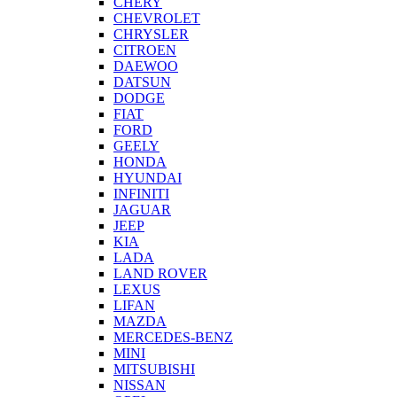
CHERY
CHEVROLET
CHRYSLER
CITROEN
DAEWOO
DATSUN
DODGE
FIAT
FORD
GEELY
HONDA
HYUNDAI
INFINITI
JAGUAR
JEEP
KIA
LADA
LAND ROVER
LEXUS
LIFAN
MAZDA
MERCEDES-BENZ
MINI
MITSUBISHI
NISSAN