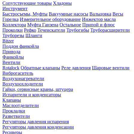
Сопутствующие товары
Хладоны
Инструмент
Быстросъемы, Муфты
Вакуумные насосы
Вальцовка
Весы
Горелка
Измерительное оборудование
Инжектор масла
Коллектора
Муфта Ганзена
Остальное
Припой и флюс
Проколки
Рефко
Течеискатели
Трубогибы
Труборасширители
Труборезы
Шланги
Bitzer
Поддон фанкойла
Привода
Фанкойлы
Вентили
Rotalock
Обратные клапаны
Реле давления
Шаровые вентили
Виброгаситель
Воздухонагреватели
Воздухоохлодители
Гайки, сервисные краны, штуцера
Испарители и конденсаторы
Клапаны
Маслоотделители
Прокладки
Разветвители
Регуляторы давления испарения
Регуляторы давления конденсации
Ресиверы