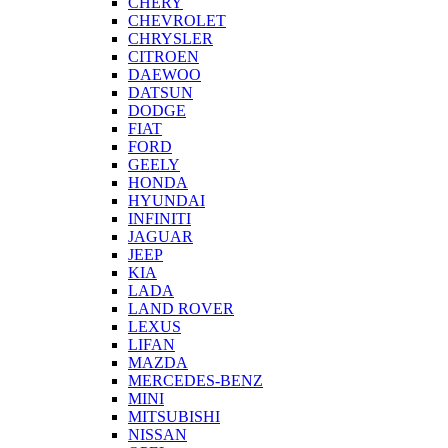
CHERY
CHEVROLET
CHRYSLER
CITROEN
DAEWOO
DATSUN
DODGE
FIAT
FORD
GEELY
HONDA
HYUNDAI
INFINITI
JAGUAR
JEEP
KIA
LADA
LAND ROVER
LEXUS
LIFAN
MAZDA
MERCEDES-BENZ
MINI
MITSUBISHI
NISSAN