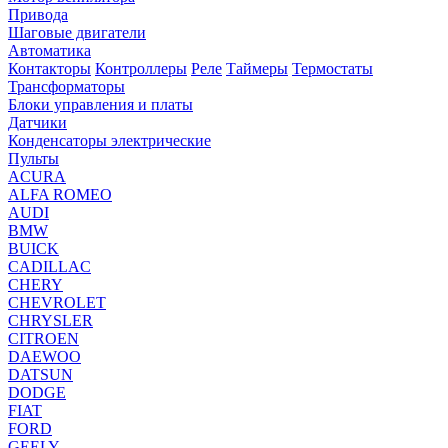
Привода
Шаговые двигатели
Автоматика
Контакторы
Контроллеры
Реле
Таймеры
Термостаты
Трансформаторы
Блоки управления и платы
Датчики
Конденсаторы электрические
Пульты
ACURA
ALFA ROMEO
AUDI
BMW
BUICK
CADILLAC
CHERY
CHEVROLET
CHRYSLER
CITROEN
DAEWOO
DATSUN
DODGE
FIAT
FORD
GEELY