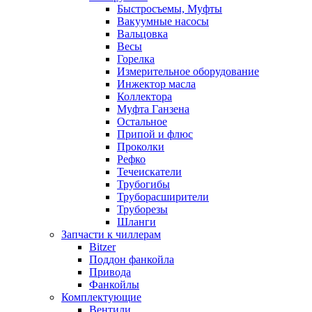
Быстросъемы, Муфты
Вакуумные насосы
Вальцовка
Весы
Горелка
Измерительное оборудование
Инжектор масла
Коллектора
Муфта Ганзена
Остальное
Припой и флюс
Проколки
Рефко
Течеискатели
Трубогибы
Труборасширители
Труборезы
Шланги
Запчасти к чиллерам
Bitzer
Поддон фанкойла
Привода
Фанкойлы
Комплектующие
Вентили