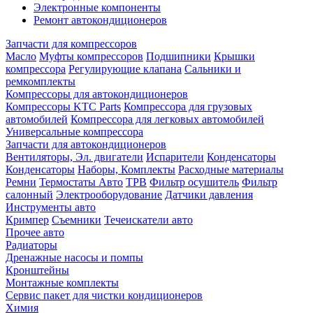
Электронные компоненты
Ремонт автокондиционеров
Запчасти для компрессоров
Масло
Муфты компрессоров
Подшипники
Крышки
компрессора
Регулирующие клапана
Сальники и
ремкомплекты
Компрессоры для автокондиционеров
Компрессоры KTC Parts
Компрессора для грузовых
автомобилей
Компрессора для легковых автомобилей
Универсальные компрессора
Запчасти для автокондиционеров
Вентиляторы, Эл. двигатели
Испарители
Конденсаторы
Конденсаторы
Наборы, Комплекты
Расходные материалы
Ремни
Термостаты Авто
ТРВ
Фильтр осушитель
Фильтр
салонный
Электрооборудование
Датчики давления
Инструменты авто
Кримпер
Съемники
Течеискатели авто
Прочее авто
Радиаторы
Дренажные насосы и помпы
Кронштейны
Монтажные комплекты
Сервис пакет для чистки кондиционеров
Химия