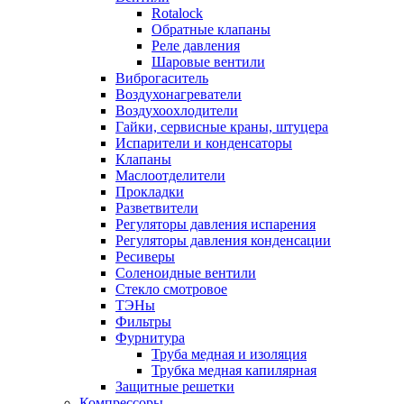
Rotalock
Обратные клапаны
Реле давления
Шаровые вентили
Виброгаситель
Воздухонагреватели
Воздухоохлодители
Гайки, сервисные краны, штуцера
Испарители и конденсаторы
Клапаны
Маслоотделители
Прокладки
Разветвители
Регуляторы давления испарения
Регуляторы давления конденсации
Ресиверы
Соленоидные вентили
Стекло смотровое
ТЭНы
Фильтры
Фурнитура
Труба медная и изоляция
Трубка медная капилярная
Защитные решетки
Компрессоры