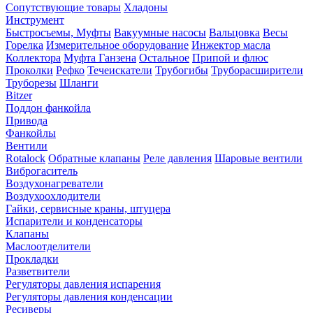
Сопутствующие товары
Хладоны
Инструмент
Быстросъемы, Муфты
Вакуумные насосы
Вальцовка
Весы
Горелка
Измерительное оборудование
Инжектор масла
Коллектора
Муфта Ганзена
Остальное
Припой и флюс
Проколки
Рефко
Течеискатели
Трубогибы
Труборасширители
Труборезы
Шланги
Bitzer
Поддон фанкойла
Привода
Фанкойлы
Вентили
Rotalock
Обратные клапаны
Реле давления
Шаровые вентили
Виброгаситель
Воздухонагреватели
Воздухоохлодители
Гайки, сервисные краны, штуцера
Испарители и конденсаторы
Клапаны
Маслоотделители
Прокладки
Разветвители
Регуляторы давления испарения
Регуляторы давления конденсации
Ресиверы