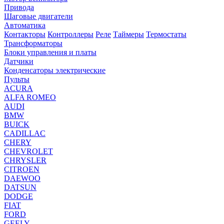
Привода
Шаговые двигатели
Автоматика
Контакторы
Контроллеры
Реле
Таймеры
Термостаты
Трансформаторы
Блоки управления и платы
Датчики
Конденсаторы электрические
Пульты
ACURA
ALFA ROMEO
AUDI
BMW
BUICK
CADILLAC
CHERY
CHEVROLET
CHRYSLER
CITROEN
DAEWOO
DATSUN
DODGE
FIAT
FORD
GEELY