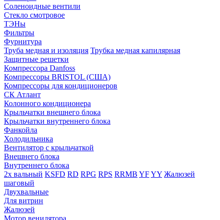
Соленоидные вентили
Стекло смотровое
ТЭНы
Фильтры
Фурнитура
Труба медная и изоляция
Трубка медная капилярная
Защитные решетки
Компрессора Danfoss
Компрессоры BRISTOL (США)
Компрессоры для кондиционеров
СК Атлант
Колонного кондиционера
Крыльчатки внешнего блока
Крыльчатки внутреннего блока
Фанкойла
Холодильника
Вентилятор с крыльчаткой
Внешнего блока
Внутреннего блока
2х вальный
KSFD
RD
RPG
RPS
RRMB
YF
YY
Жалюзей
шаговый
Двухвальные
Для витрин
Жалюзей
Мотор венилятора