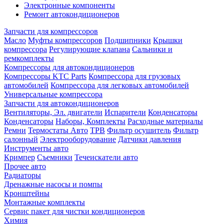
Электронные компоненты
Ремонт автокондиционеров
Запчасти для компрессоров
Масло
Муфты компрессоров
Подшипники
Крышки
компрессора
Регулирующие клапана
Сальники и
ремкомплекты
Компрессоры для автокондиционеров
Компрессоры KTC Parts
Компрессора для грузовых
автомобилей
Компрессора для легковых автомобилей
Универсальные компрессора
Запчасти для автокондиционеров
Вентиляторы, Эл. двигатели
Испарители
Конденсаторы
Конденсаторы
Наборы, Комплекты
Расходные материалы
Ремни
Термостаты Авто
ТРВ
Фильтр осушитель
Фильтр
салонный
Электрооборудование
Датчики давления
Инструменты авто
Кримпер
Съемники
Течеискатели авто
Прочее авто
Радиаторы
Дренажные насосы и помпы
Кронштейны
Монтажные комплекты
Сервис пакет для чистки кондиционеров
Химия