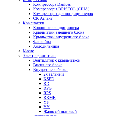
Компрессора Danfoss
Компрессоры BRISTOL (США)
Компрессоры для кондиционеров
СК Атлант
Крыльчатки
Колонного кондиционера
Крыльчатки внешнего блока
Крыльчатки внутреннего блока
Фанкойла
Холодильника
Масло
Электродвигатели
Вентилятор с крыльчаткой
Внешнего блока
Внутреннего блока
2х вальный
KSFD
RD
RPG
RPS
RRMB
YF
YY
Жалюзей шаговый