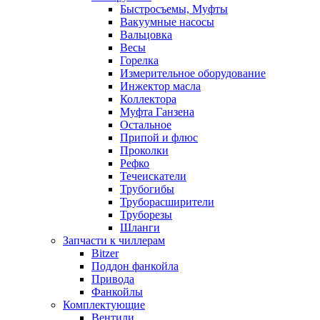
Быстросъемы, Муфты
Вакуумные насосы
Вальцовка
Весы
Горелка
Измерительное оборудование
Инжектор масла
Коллектора
Муфта Ганзена
Остальное
Припой и флюс
Проколки
Рефко
Течеискатели
Трубогибы
Труборасширители
Труборезы
Шланги
Запчасти к чиллерам
Bitzer
Поддон фанкойла
Привода
Фанкойлы
Комплектующие
Вентили