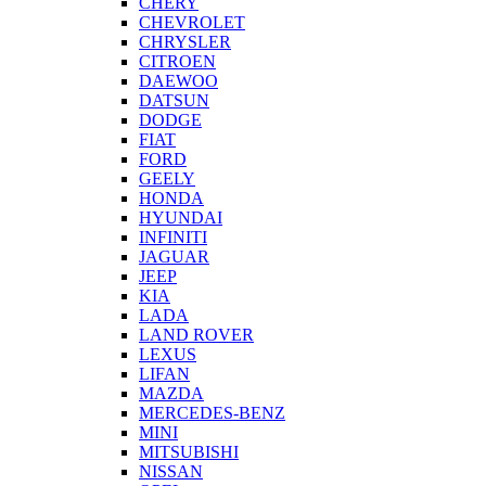
CHERY
CHEVROLET
CHRYSLER
CITROEN
DAEWOO
DATSUN
DODGE
FIAT
FORD
GEELY
HONDA
HYUNDAI
INFINITI
JAGUAR
JEEP
KIA
LADA
LAND ROVER
LEXUS
LIFAN
MAZDA
MERCEDES-BENZ
MINI
MITSUBISHI
NISSAN