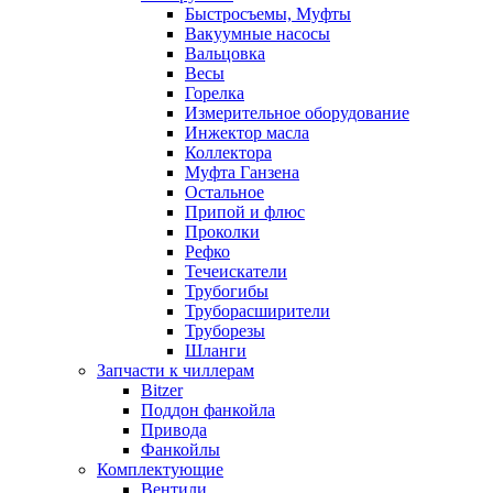
Быстросъемы, Муфты
Вакуумные насосы
Вальцовка
Весы
Горелка
Измерительное оборудование
Инжектор масла
Коллектора
Муфта Ганзена
Остальное
Припой и флюс
Проколки
Рефко
Течеискатели
Трубогибы
Труборасширители
Труборезы
Шланги
Запчасти к чиллерам
Bitzer
Поддон фанкойла
Привода
Фанкойлы
Комплектующие
Вентили