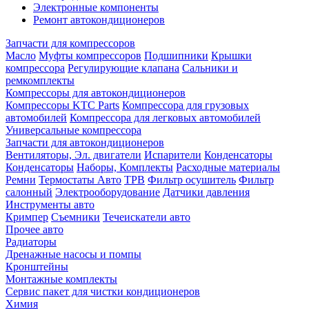
Электронные компоненты
Ремонт автокондиционеров
Запчасти для компрессоров
Масло
Муфты компрессоров
Подшипники
Крышки
компрессора
Регулирующие клапана
Сальники и
ремкомплекты
Компрессоры для автокондиционеров
Компрессоры KTC Parts
Компрессора для грузовых
автомобилей
Компрессора для легковых автомобилей
Универсальные компрессора
Запчасти для автокондиционеров
Вентиляторы, Эл. двигатели
Испарители
Конденсаторы
Конденсаторы
Наборы, Комплекты
Расходные материалы
Ремни
Термостаты Авто
ТРВ
Фильтр осушитель
Фильтр
салонный
Электрооборудование
Датчики давления
Инструменты авто
Кримпер
Съемники
Течеискатели авто
Прочее авто
Радиаторы
Дренажные насосы и помпы
Кронштейны
Монтажные комплекты
Сервис пакет для чистки кондиционеров
Химия