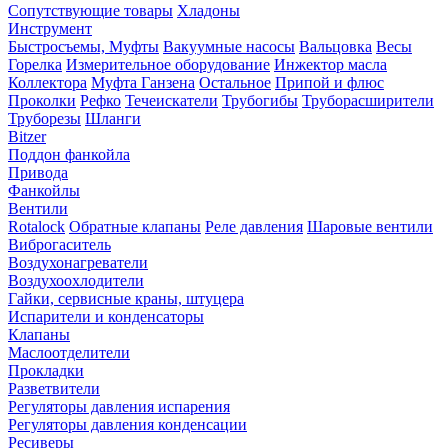
Сопутствующие товары
Хладоны
Инструмент
Быстросъемы, Муфты
Вакуумные насосы
Вальцовка
Весы
Горелка
Измерительное оборудование
Инжектор масла
Коллектора
Муфта Ганзена
Остальное
Припой и флюс
Проколки
Рефко
Течеискатели
Трубогибы
Труборасширители
Труборезы
Шланги
Bitzer
Поддон фанкойла
Привода
Фанкойлы
Вентили
Rotalock
Обратные клапаны
Реле давления
Шаровые вентили
Виброгаситель
Воздухонагреватели
Воздухоохлодители
Гайки, сервисные краны, штуцера
Испарители и конденсаторы
Клапаны
Маслоотделители
Прокладки
Разветвители
Регуляторы давления испарения
Регуляторы давления конденсации
Ресиверы