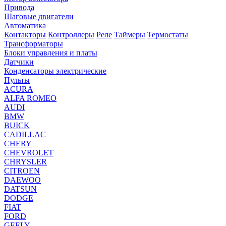
Привода
Шаговые двигатели
Автоматика
Контакторы
Контроллеры
Реле
Таймеры
Термостаты
Трансформаторы
Блоки управления и платы
Датчики
Конденсаторы электрические
Пульты
ACURA
ALFA ROMEO
AUDI
BMW
BUICK
CADILLAC
CHERY
CHEVROLET
CHRYSLER
CITROEN
DAEWOO
DATSUN
DODGE
FIAT
FORD
GEELY