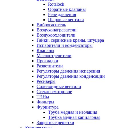
Rotalock
Обратные клапаны
Реле давления
Шаровые вентили
Виброгаситель
Воздухонагреватели
Воздухоохлодители
Гайки, сервисные краны, штуцера
Испарители и конденсаторы
Клапаны
Маслоотделители
Прокладки
Разветвители
Регуляторы давления испарения
Регуляторы давления конденсации
Ресиверы
Соленоидные вентили
Стекло смотровое
ТЭНы
Фильтры
Фурнитура
Труба медная и изоляция
Трубка медная капилярная
Защитные решетки
Компрессоры