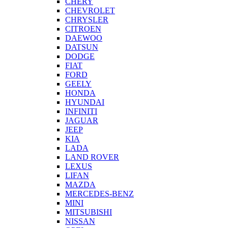
CHERY
CHEVROLET
CHRYSLER
CITROEN
DAEWOO
DATSUN
DODGE
FIAT
FORD
GEELY
HONDA
HYUNDAI
INFINITI
JAGUAR
JEEP
KIA
LADA
LAND ROVER
LEXUS
LIFAN
MAZDA
MERCEDES-BENZ
MINI
MITSUBISHI
NISSAN