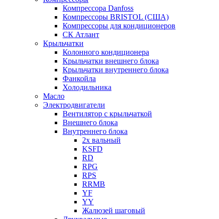
Компрессора Danfoss
Компрессоры BRISTOL (США)
Компрессоры для кондиционеров
СК Атлант
Крыльчатки
Колонного кондиционера
Крыльчатки внешнего блока
Крыльчатки внутреннего блока
Фанкойла
Холодильника
Масло
Электродвигатели
Вентилятор с крыльчаткой
Внешнего блока
Внутреннего блока
2х вальный
KSFD
RD
RPG
RPS
RRMB
YF
YY
Жалюзей шаговый