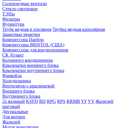
Соленоидные вентили
Стекло смотровое
ТЭНы
Фильтры
Фурнитура
Труба медная и изоляция
Трубка медная капилярная
Защитные решетки
Компрессора Danfoss
Компрессоры BRISTOL (США)
Компрессоры для кондиционеров
СК Атлант
Колонного кондиционера
Крыльчатки внешнего блока
Крыльчатки внутреннего блока
Фанкойла
Холодильника
Вентилятор с крыльчаткой
Внешнего блока
Внутреннего блока
2х вальный
KSFD
RD
RPG
RPS
RRMB
YF
YY
Жалюзей
шаговый
Двухвальные
Для витрин
Жалюзей
Мотор венилятора