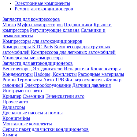
Электронные компоненты
Ремонт автокондиционеров
Запчасти для компрессоров
Масло
Муфты компрессоров
Подшипники
Крышки
компрессора
Регулирующие клапана
Сальники и
ремкомплекты
Компрессоры для автокондиционеров
Компрессоры KTC Parts
Компрессора для грузовых
автомобилей
Компрессора для легковых автомобилей
Универсальные компрессора
Запчасти для автокондиционеров
Вентиляторы, Эл. двигатели
Испарители
Конденсаторы
Конденсаторы
Наборы, Комплекты
Расходные материалы
Ремни
Термостаты Авто
ТРВ
Фильтр осушитель
Фильтр
салонный
Электрооборудование
Датчики давления
Инструменты авто
Кримпер
Съемники
Течеискатели авто
Прочее авто
Радиаторы
Дренажные насосы и помпы
Кронштейны
Монтажные комплекты
Сервис пакет для чистки кондиционеров
Химия