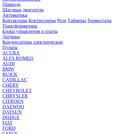
Привода
Шаговые двигатели
Автоматика
Контакторы
Контроллеры
Реле
Таймеры
Термостаты
Трансформаторы
Блоки управления и платы
Датчики
Конденсаторы электрические
Пульты
ACURA
ALFA ROMEO
AUDI
BMW
BUICK
CADILLAC
CHERY
CHEVROLET
CHRYSLER
CITROEN
DAEWOO
DATSUN
DODGE
FIAT
FORD
GEELY