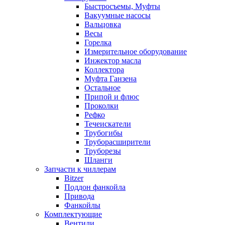
Быстросъемы, Муфты
Вакуумные насосы
Вальцовка
Весы
Горелка
Измерительное оборудование
Инжектор масла
Коллектора
Муфта Ганзена
Остальное
Припой и флюс
Проколки
Рефко
Течеискатели
Трубогибы
Труборасширители
Труборезы
Шланги
Запчасти к чиллерам
Bitzer
Поддон фанкойла
Привода
Фанкойлы
Комплектующие
Вентили