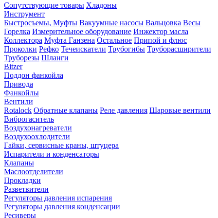
Сопутствующие товары
Хладоны
Инструмент
Быстросъемы, Муфты
Вакуумные насосы
Вальцовка
Весы
Горелка
Измерительное оборудование
Инжектор масла
Коллектора
Муфта Ганзена
Остальное
Припой и флюс
Проколки
Рефко
Течеискатели
Трубогибы
Труборасширители
Труборезы
Шланги
Bitzer
Поддон фанкойла
Привода
Фанкойлы
Вентили
Rotalock
Обратные клапаны
Реле давления
Шаровые вентили
Виброгаситель
Воздухонагреватели
Воздухоохлодители
Гайки, сервисные краны, штуцера
Испарители и конденсаторы
Клапаны
Маслоотделители
Прокладки
Разветвители
Регуляторы давления испарения
Регуляторы давления конденсации
Ресиверы