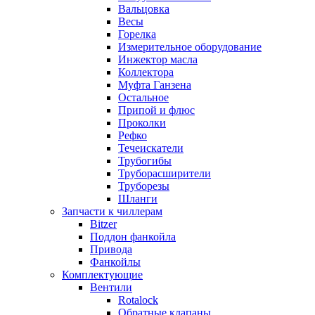
Вальцовка
Весы
Горелка
Измерительное оборудование
Инжектор масла
Коллектора
Муфта Ганзена
Остальное
Припой и флюс
Проколки
Рефко
Течеискатели
Трубогибы
Труборасширители
Труборезы
Шланги
Запчасти к чиллерам
Bitzer
Поддон фанкойла
Привода
Фанкойлы
Комплектующие
Вентили
Rotalock
Обратные клапаны