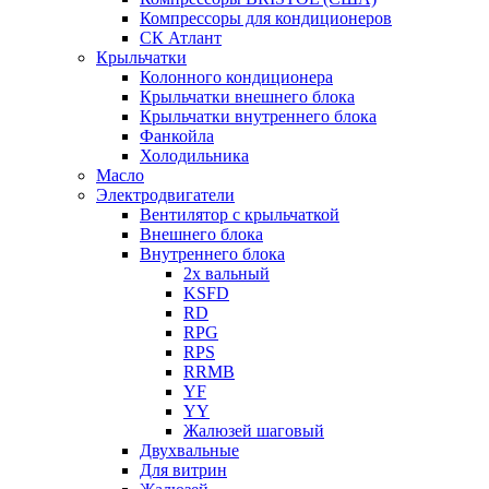
Компрессоры для кондиционеров
СК Атлант
Крыльчатки
Колонного кондиционера
Крыльчатки внешнего блока
Крыльчатки внутреннего блока
Фанкойла
Холодильника
Масло
Электродвигатели
Вентилятор с крыльчаткой
Внешнего блока
Внутреннего блока
2х вальный
KSFD
RD
RPG
RPS
RRMB
YF
YY
Жалюзей шаговый
Двухвальные
Для витрин