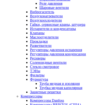
Реле давления
Шаровые вентили
Виброгаситель
Воздухонагреватели
Воздухоохлодители
Гайки, сервисные краны, штуцера
Испарители и конденсаторы
Клапаны
Маслоотделители
Прокладки
Разветвители
Регуляторы давления испарения
Регуляторы давления конденсации
Ресиверы
Соленоидные вентили
Стекло смотровое
ТЭНы
Фильтры
Фурнитура
Труба медная и изоляция
Трубка медная капилярная
Защитные решетки
Компрессоры
Компрессора Danfoss
Компрессоры BRISTOL (США)