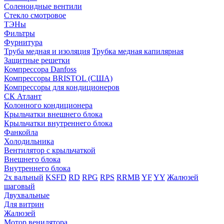
Соленоидные вентили
Стекло смотровое
ТЭНы
Фильтры
Фурнитура
Труба медная и изоляция
Трубка медная капилярная
Защитные решетки
Компрессора Danfoss
Компрессоры BRISTOL (США)
Компрессоры для кондиционеров
СК Атлант
Колонного кондиционера
Крыльчатки внешнего блока
Крыльчатки внутреннего блока
Фанкойла
Холодильника
Вентилятор с крыльчаткой
Внешнего блока
Внутреннего блока
2х вальный
KSFD
RD
RPG
RPS
RRMB
YF
YY
Жалюзей
шаговый
Двухвальные
Для витрин
Жалюзей
Мотор венилятора