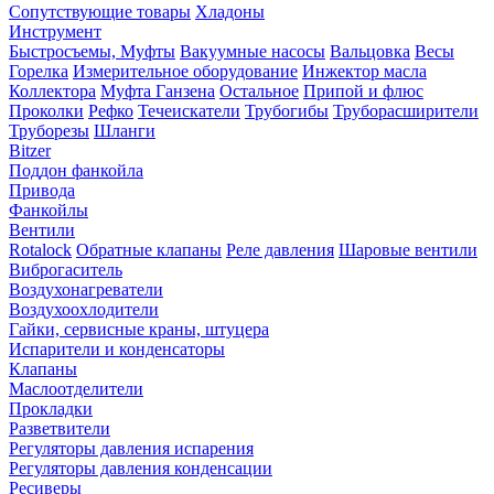
Сопутствующие товары
Хладоны
Инструмент
Быстросъемы, Муфты
Вакуумные насосы
Вальцовка
Весы
Горелка
Измерительное оборудование
Инжектор масла
Коллектора
Муфта Ганзена
Остальное
Припой и флюс
Проколки
Рефко
Течеискатели
Трубогибы
Труборасширители
Труборезы
Шланги
Bitzer
Поддон фанкойла
Привода
Фанкойлы
Вентили
Rotalock
Обратные клапаны
Реле давления
Шаровые вентили
Виброгаситель
Воздухонагреватели
Воздухоохлодители
Гайки, сервисные краны, штуцера
Испарители и конденсаторы
Клапаны
Маслоотделители
Прокладки
Разветвители
Регуляторы давления испарения
Регуляторы давления конденсации
Ресиверы