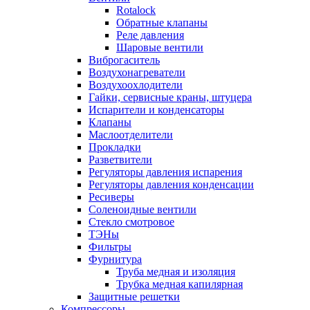
Rotalock
Обратные клапаны
Реле давления
Шаровые вентили
Виброгаситель
Воздухонагреватели
Воздухоохлодители
Гайки, сервисные краны, штуцера
Испарители и конденсаторы
Клапаны
Маслоотделители
Прокладки
Разветвители
Регуляторы давления испарения
Регуляторы давления конденсации
Ресиверы
Соленоидные вентили
Стекло смотровое
ТЭНы
Фильтры
Фурнитура
Труба медная и изоляция
Трубка медная капилярная
Защитные решетки
Компрессоры