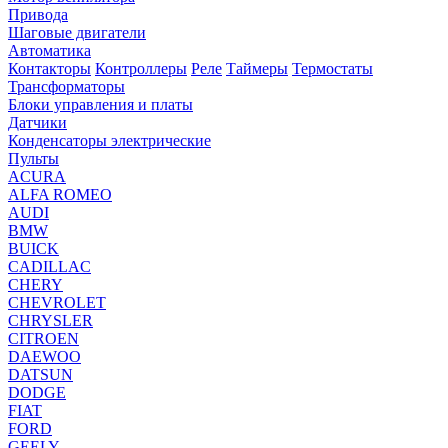
Привода
Шаговые двигатели
Автоматика
Контакторы
Контроллеры
Реле
Таймеры
Термостаты
Трансформаторы
Блоки управления и платы
Датчики
Конденсаторы электрические
Пульты
ACURA
ALFA ROMEO
AUDI
BMW
BUICK
CADILLAC
CHERY
CHEVROLET
CHRYSLER
CITROEN
DAEWOO
DATSUN
DODGE
FIAT
FORD
GEELY