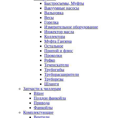
Быстросъемы, Муфты
Вакуумные насосы
Вальцовка
Весы
Горелка
Измерительное оборудование
Инжектор масла
Коллектора
Муфта Ганзена
Остальное
Припой и флюс
Проколки
Рефко
Течеискатели
Трубогибы
Труборасширители
Труборезы
Шланги
Запчасти к чиллерам
Bitzer
Поддон фанкойла
Привода
Фанкойлы
Комплектующие
Вентили