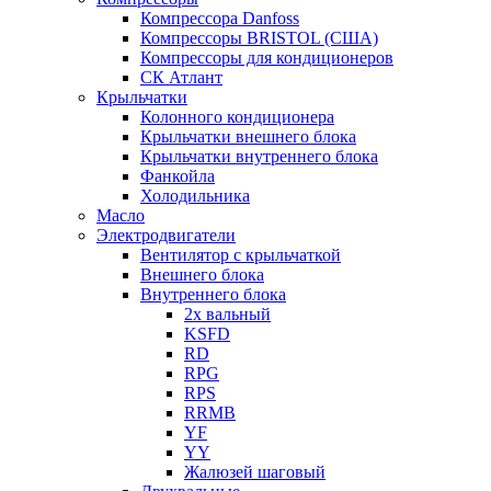
Компрессора Danfoss
Компрессоры BRISTOL (США)
Компрессоры для кондиционеров
СК Атлант
Крыльчатки
Колонного кондиционера
Крыльчатки внешнего блока
Крыльчатки внутреннего блока
Фанкойла
Холодильника
Масло
Электродвигатели
Вентилятор с крыльчаткой
Внешнего блока
Внутреннего блока
2х вальный
KSFD
RD
RPG
RPS
RRMB
YF
YY
Жалюзей шаговый