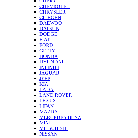
CHERY
CHEVROLET
CHRYSLER
CITROEN
DAEWOO
DATSUN
DODGE
FIAT
FORD
GEELY
HONDA
HYUNDAI
INFINITI
JAGUAR
JEEP
KIA
LADA
LAND ROVER
LEXUS
LIFAN
MAZDA
MERCEDES-BENZ
MINI
MITSUBISHI
NISSAN