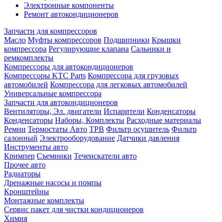
Электронные компоненты
Ремонт автокондиционеров
Запчасти для компрессоров
Масло
Муфты компрессоров
Подшипники
Крышки
компрессора
Регулирующие клапана
Сальники и
ремкомплекты
Компрессоры для автокондиционеров
Компрессоры KTC Parts
Компрессора для грузовых
автомобилей
Компрессора для легковых автомобилей
Универсальные компрессора
Запчасти для автокондиционеров
Вентиляторы, Эл. двигатели
Испарители
Конденсаторы
Конденсаторы
Наборы, Комплекты
Расходные материалы
Ремни
Термостаты Авто
ТРВ
Фильтр осушитель
Фильтр
салонный
Электрооборудование
Датчики давления
Инструменты авто
Кримпер
Съемники
Течеискатели авто
Прочее авто
Радиаторы
Дренажные насосы и помпы
Кронштейны
Монтажные комплекты
Сервис пакет для чистки кондиционеров
Химия