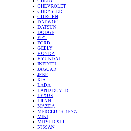
CHERY
CHEVROLET
CHRYSLER
CITROEN
DAEWOO
DATSUN
DODGE
FIAT
FORD
GEELY
HONDA
HYUNDAI
INFINITI
JAGUAR
JEEP
KIA
LADA
LAND ROVER
LEXUS
LIFAN
MAZDA
MERCEDES-BENZ
MINI
MITSUBISHI
NISSAN