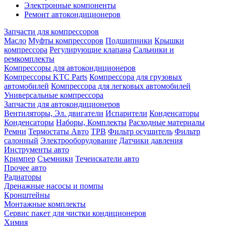
Электронные компоненты
Ремонт автокондиционеров
Запчасти для компрессоров
Масло
Муфты компрессоров
Подшипники
Крышки
компрессора
Регулирующие клапана
Сальники и
ремкомплекты
Компрессоры для автокондиционеров
Компрессоры KTC Parts
Компрессора для грузовых
автомобилей
Компрессора для легковых автомобилей
Универсальные компрессора
Запчасти для автокондиционеров
Вентиляторы, Эл. двигатели
Испарители
Конденсаторы
Конденсаторы
Наборы, Комплекты
Расходные материалы
Ремни
Термостаты Авто
ТРВ
Фильтр осушитель
Фильтр
салонный
Электрооборудование
Датчики давления
Инструменты авто
Кримпер
Съемники
Течеискатели авто
Прочее авто
Радиаторы
Дренажные насосы и помпы
Кронштейны
Монтажные комплекты
Сервис пакет для чистки кондиционеров
Химия