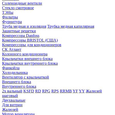
Соленоидные вентили
Стекло смотровое
ТЭНы
Фильтры
Фурнитура
Труба медная и изоляция
Трубка медная капилярная
Защитные решетки
Компрессора Danfoss
Компрессоры BRISTOL (США)
Компрессоры для кондиционеров
СК Атлант
Колонного кондиционера
Крыльчатки внешнего блока
Крыльчатки внутреннего блока
Фанкойла
Холодильника
Вентилятор с крыльчаткой
Внешнего блока
Внутреннего блока
2х вальный
KSFD
RD
RPG
RPS
RRMB
YF
YY
Жалюзей
шаговый
Двухвальные
Для витрин
Жалюзей
Мотор венилятора