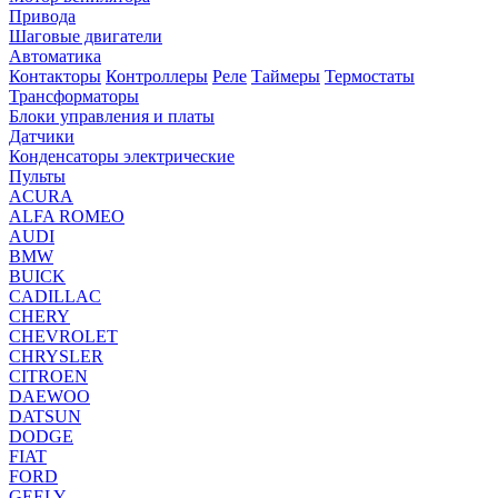
Привода
Шаговые двигатели
Автоматика
Контакторы
Контроллеры
Реле
Таймеры
Термостаты
Трансформаторы
Блоки управления и платы
Датчики
Конденсаторы электрические
Пульты
ACURA
ALFA ROMEO
AUDI
BMW
BUICK
CADILLAC
CHERY
CHEVROLET
CHRYSLER
CITROEN
DAEWOO
DATSUN
DODGE
FIAT
FORD
GEELY