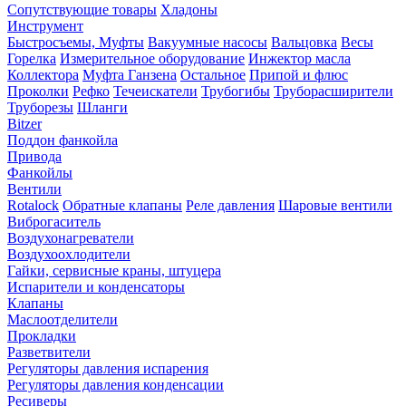
Сопутствующие товары
Хладоны
Инструмент
Быстросъемы, Муфты
Вакуумные насосы
Вальцовка
Весы
Горелка
Измерительное оборудование
Инжектор масла
Коллектора
Муфта Ганзена
Остальное
Припой и флюс
Проколки
Рефко
Течеискатели
Трубогибы
Труборасширители
Труборезы
Шланги
Bitzer
Поддон фанкойла
Привода
Фанкойлы
Вентили
Rotalock
Обратные клапаны
Реле давления
Шаровые вентили
Виброгаситель
Воздухонагреватели
Воздухоохлодители
Гайки, сервисные краны, штуцера
Испарители и конденсаторы
Клапаны
Маслоотделители
Прокладки
Разветвители
Регуляторы давления испарения
Регуляторы давления конденсации
Ресиверы