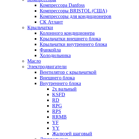
Компрессора Danfoss
Компрессоры BRISTOL (США)
Компрессоры для кондиционеров
СК Атлант
Крыльчатки
Колонного кондиционера
Крыльчатки внешнего блока
Крыльчатки внутреннего блока
Фанкойла
Холодильника
Масло
Электродвигатели
Вентилятор с крыльчаткой
Внешнего блока
Внутреннего блока
2х вальный
KSFD
RD
RPG
RPS
RRMB
YF
YY
Жалюзей шаговый