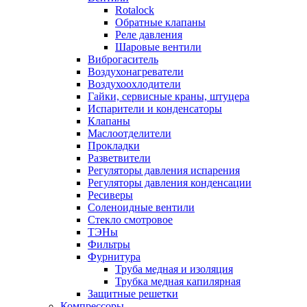
Rotalock
Обратные клапаны
Реле давления
Шаровые вентили
Виброгаситель
Воздухонагреватели
Воздухоохлодители
Гайки, сервисные краны, штуцера
Испарители и конденсаторы
Клапаны
Маслоотделители
Прокладки
Разветвители
Регуляторы давления испарения
Регуляторы давления конденсации
Ресиверы
Соленоидные вентили
Стекло смотровое
ТЭНы
Фильтры
Фурнитура
Труба медная и изоляция
Трубка медная капилярная
Защитные решетки
Компрессоры