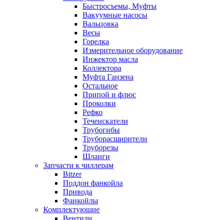
Быстросъемы, Муфты
Вакуумные насосы
Вальцовка
Весы
Горелка
Измерительное оборудование
Инжектор масла
Коллектора
Муфта Ганзена
Остальное
Припой и флюс
Проколки
Рефко
Течеискатели
Трубогибы
Труборасширители
Труборезы
Шланги
Запчасти к чиллерам
Bitzer
Поддон фанкойла
Привода
Фанкойлы
Комплектующие
Вентили