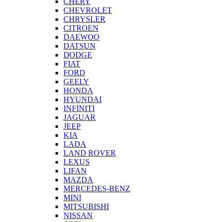
CHERY
CHEVROLET
CHRYSLER
CITROEN
DAEWOO
DATSUN
DODGE
FIAT
FORD
GEELY
HONDA
HYUNDAI
INFINITI
JAGUAR
JEEP
KIA
LADA
LAND ROVER
LEXUS
LIFAN
MAZDA
MERCEDES-BENZ
MINI
MITSUBISHI
NISSAN