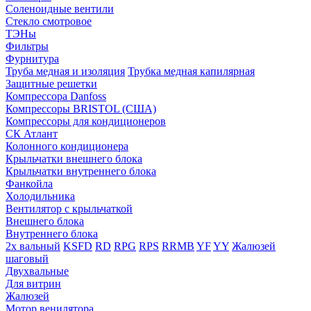
Соленоидные вентили
Стекло смотровое
ТЭНы
Фильтры
Фурнитура
Труба медная и изоляция
Трубка медная капилярная
Защитные решетки
Компрессора Danfoss
Компрессоры BRISTOL (США)
Компрессоры для кондиционеров
СК Атлант
Колонного кондиционера
Крыльчатки внешнего блока
Крыльчатки внутреннего блока
Фанкойла
Холодильника
Вентилятор с крыльчаткой
Внешнего блока
Внутреннего блока
2х вальный
KSFD
RD
RPG
RPS
RRMB
YF
YY
Жалюзей
шаговый
Двухвальные
Для витрин
Жалюзей
Мотор венилятора