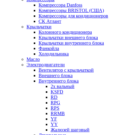
Компрессора Danfoss
Компрессоры BRISTOL (США)
Компрессоры для кондиционеров
СК Атлант
Крыльчатки
Колонного кондиционера
Крыльчатки внешнего блока
Крыльчатки внутреннего блока
Фанкойла
Холодильника
Масло
Электродвигатели
Вентилятор с крыльчаткой
Внешнего блока
Внутреннего блока
2х вальный
KSFD
RD
RPG
RPS
RRMB
YF
YY
Жалюзей шаговый