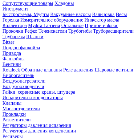
Сопутствующие товары
Хладоны
Инструмент
Быстросъемы, Муфты
Вакуумные насосы
Вальцовка
Весы
Горелка
Измерительное оборудование
Инжектор масла
Коллектора
Муфта Ганзена
Остальное
Припой и флюс
Проколки
Рефко
Течеискатели
Трубогибы
Труборасширители
Труборезы
Шланги
Bitzer
Поддон фанкойла
Привода
Фанкойлы
Вентили
Rotalock
Обратные клапаны
Реле давления
Шаровые вентили
Виброгаситель
Воздухонагреватели
Воздухоохлодители
Гайки, сервисные краны, штуцера
Испарители и конденсаторы
Клапаны
Маслоотделители
Прокладки
Разветвители
Регуляторы давления испарения
Регуляторы давления конденсации
Ресиверы