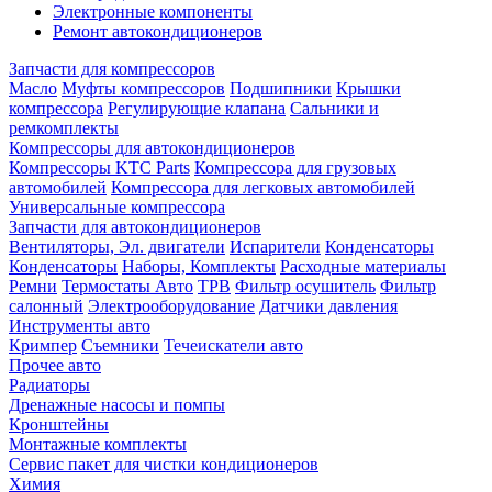
Электронные компоненты
Ремонт автокондиционеров
Запчасти для компрессоров
Масло
Муфты компрессоров
Подшипники
Крышки
компрессора
Регулирующие клапана
Сальники и
ремкомплекты
Компрессоры для автокондиционеров
Компрессоры KTC Parts
Компрессора для грузовых
автомобилей
Компрессора для легковых автомобилей
Универсальные компрессора
Запчасти для автокондиционеров
Вентиляторы, Эл. двигатели
Испарители
Конденсаторы
Конденсаторы
Наборы, Комплекты
Расходные материалы
Ремни
Термостаты Авто
ТРВ
Фильтр осушитель
Фильтр
салонный
Электрооборудование
Датчики давления
Инструменты авто
Кримпер
Съемники
Течеискатели авто
Прочее авто
Радиаторы
Дренажные насосы и помпы
Кронштейны
Монтажные комплекты
Сервис пакет для чистки кондиционеров
Химия