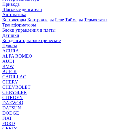
Привода
Шаговые двигатели
Автоматика
Контакторы
Контроллеры
Реле
Таймеры
Термостаты
Трансформаторы
Блоки управления и платы
Датчики
Конденсаторы электрические
Пульты
ACURA
ALFA ROMEO
AUDI
BMW
BUICK
CADILLAC
CHERY
CHEVROLET
CHRYSLER
CITROEN
DAEWOO
DATSUN
DODGE
FIAT
FORD
GEELY