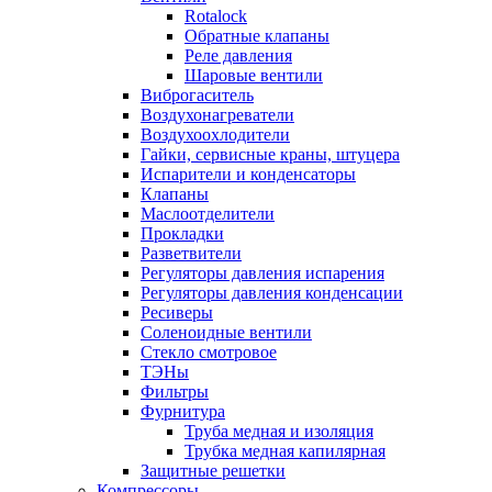
Rotalock
Обратные клапаны
Реле давления
Шаровые вентили
Виброгаситель
Воздухонагреватели
Воздухоохлодители
Гайки, сервисные краны, штуцера
Испарители и конденсаторы
Клапаны
Маслоотделители
Прокладки
Разветвители
Регуляторы давления испарения
Регуляторы давления конденсации
Ресиверы
Соленоидные вентили
Стекло смотровое
ТЭНы
Фильтры
Фурнитура
Труба медная и изоляция
Трубка медная капилярная
Защитные решетки
Компрессоры