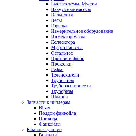
Быстросъемы, Муфты
Вакуумные насосы
Вальцовка
Весы
Горелка
Измерительное оборудование
Инжектор масла
Коллектора
Муфта Ганзена
Остальное
Припой и флюс
Проколки
Рефко
Течеискатели
Трубогибы
Труборасширители
Труборезы
Шланги
Запчасти к чиллерам
Bitzer
Поддон фанкойла
Привода
Фанкойлы
Комплектующие
Вентили