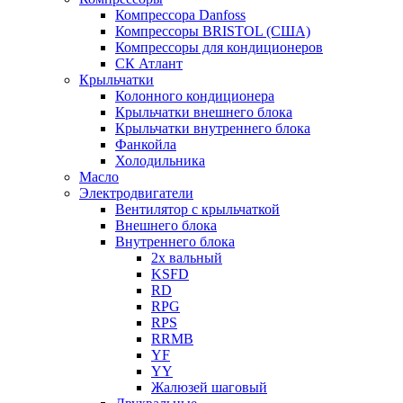
Компрессора Danfoss
Компрессоры BRISTOL (США)
Компрессоры для кондиционеров
СК Атлант
Крыльчатки
Колонного кондиционера
Крыльчатки внешнего блока
Крыльчатки внутреннего блока
Фанкойла
Холодильника
Масло
Электродвигатели
Вентилятор с крыльчаткой
Внешнего блока
Внутреннего блока
2х вальный
KSFD
RD
RPG
RPS
RRMB
YF
YY
Жалюзей шаговый