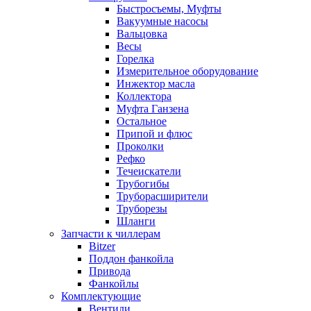
Быстросъемы, Муфты
Вакуумные насосы
Вальцовка
Весы
Горелка
Измерительное оборудование
Инжектор масла
Коллектора
Муфта Ганзена
Остальное
Припой и флюс
Проколки
Рефко
Течеискатели
Трубогибы
Труборасширители
Труборезы
Шланги
Запчасти к чиллерам
Bitzer
Поддон фанкойла
Привода
Фанкойлы
Комплектующие
Вентили