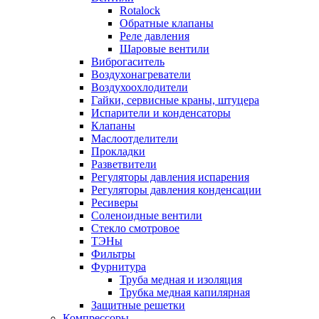
Rotalock
Обратные клапаны
Реле давления
Шаровые вентили
Виброгаситель
Воздухонагреватели
Воздухоохлодители
Гайки, сервисные краны, штуцера
Испарители и конденсаторы
Клапаны
Маслоотделители
Прокладки
Разветвители
Регуляторы давления испарения
Регуляторы давления конденсации
Ресиверы
Соленоидные вентили
Стекло смотровое
ТЭНы
Фильтры
Фурнитура
Труба медная и изоляция
Трубка медная капилярная
Защитные решетки
Компрессоры