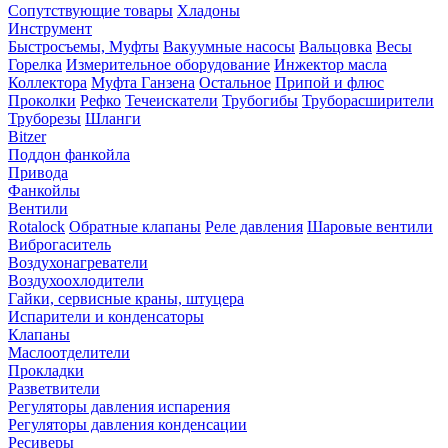
Сопутствующие товары
Хладоны
Инструмент
Быстросъемы, Муфты
Вакуумные насосы
Вальцовка
Весы
Горелка
Измерительное оборудование
Инжектор масла
Коллектора
Муфта Ганзена
Остальное
Припой и флюс
Проколки
Рефко
Течеискатели
Трубогибы
Труборасширители
Труборезы
Шланги
Bitzer
Поддон фанкойла
Привода
Фанкойлы
Вентили
Rotalock
Обратные клапаны
Реле давления
Шаровые вентили
Виброгаситель
Воздухонагреватели
Воздухоохлодители
Гайки, сервисные краны, штуцера
Испарители и конденсаторы
Клапаны
Маслоотделители
Прокладки
Разветвители
Регуляторы давления испарения
Регуляторы давления конденсации
Ресиверы