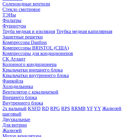
Соленоидные вентили
Стекло смотровое
ТЭНы
Фильтры
Фурнитура
Труба медная и изоляция
Трубка медная капилярная
Защитные решетки
Компрессора Danfoss
Компрессоры BRISTOL (США)
Компрессоры для кондиционеров
СК Атлант
Колонного кондиционера
Крыльчатки внешнего блока
Крыльчатки внутреннего блока
Фанкойла
Холодильника
Вентилятор с крыльчаткой
Внешнего блока
Внутреннего блока
2х вальный
KSFD
RD
RPG
RPS
RRMB
YF
YY
Жалюзей
шаговый
Двухвальные
Для витрин
Жалюзей
Мотор венилятора