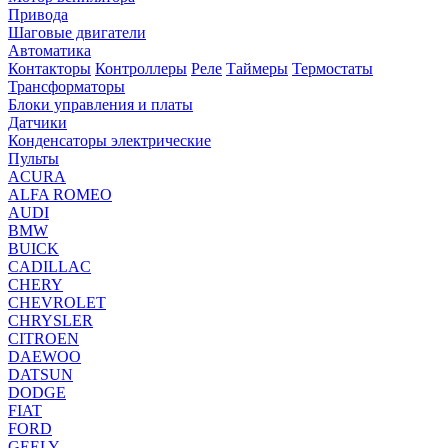
Привода
Шаговые двигатели
Автоматика
Контакторы
Контроллеры
Реле
Таймеры
Термостаты
Трансформаторы
Блоки управления и платы
Датчики
Конденсаторы электрические
Пульты
ACURA
ALFA ROMEO
AUDI
BMW
BUICK
CADILLAC
CHERY
CHEVROLET
CHRYSLER
CITROEN
DAEWOO
DATSUN
DODGE
FIAT
FORD
GEELY