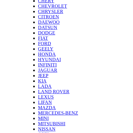
CHERY
CHEVROLET
CHRYSLER
CITROEN
DAEWOO
DATSUN
DODGE
FIAT
FORD
GEELY
HONDA
HYUNDAI
INFINITI
JAGUAR
JEEP
KIA
LADA
LAND ROVER
LEXUS
LIFAN
MAZDA
MERCEDES-BENZ
MINI
MITSUBISHI
NISSAN