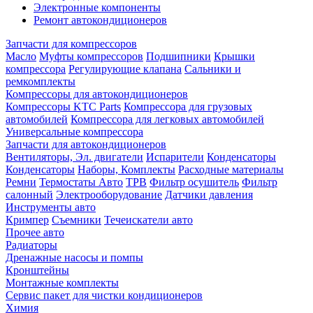
Электронные компоненты
Ремонт автокондиционеров
Запчасти для компрессоров
Масло
Муфты компрессоров
Подшипники
Крышки
компрессора
Регулирующие клапана
Сальники и
ремкомплекты
Компрессоры для автокондиционеров
Компрессоры KTC Parts
Компрессора для грузовых
автомобилей
Компрессора для легковых автомобилей
Универсальные компрессора
Запчасти для автокондиционеров
Вентиляторы, Эл. двигатели
Испарители
Конденсаторы
Конденсаторы
Наборы, Комплекты
Расходные материалы
Ремни
Термостаты Авто
ТРВ
Фильтр осушитель
Фильтр
салонный
Электрооборудование
Датчики давления
Инструменты авто
Кримпер
Съемники
Течеискатели авто
Прочее авто
Радиаторы
Дренажные насосы и помпы
Кронштейны
Монтажные комплекты
Сервис пакет для чистки кондиционеров
Химия