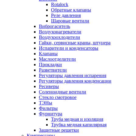
Rotalock
Обратные клапаны
Реле давления
Шаровые вентили
Виброгаситель
Воздухонагреватели
Воздухоохлодители
Гайки, сервисные краны, штуцера
Испарители и конденсаторы
Клапаны
Маслоотделители
Прокладки
Разветвители
Регуляторы давления испарения
Регуляторы давления конденсации
Ресиверы
Соленоидные вентили
Стекло смотровое
ТЭНы
Фильтры
Фурнитура
Труба медная и изоляция
Трубка медная капилярная
Защитные решетки
Компрессоры