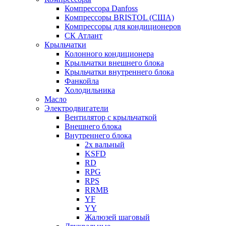
Компрессора Danfoss
Компрессоры BRISTOL (США)
Компрессоры для кондиционеров
СК Атлант
Крыльчатки
Колонного кондиционера
Крыльчатки внешнего блока
Крыльчатки внутреннего блока
Фанкойла
Холодильника
Масло
Электродвигатели
Вентилятор с крыльчаткой
Внешнего блока
Внутреннего блока
2х вальный
KSFD
RD
RPG
RPS
RRMB
YF
YY
Жалюзей шаговый