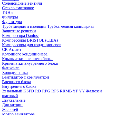
Соленоидные вентили
Стекло смотровое
ТЭНы
Фильтры
Фурнитура
Труба медная и изоляция
Трубка медная капилярная
Защитные решетки
Компрессора Danfoss
Компрессоры BRISTOL (США)
Компрессоры для кондиционеров
СК Атлант
Колонного кондиционера
Крыльчатки внешнего блока
Крыльчатки внутреннего блока
Фанкойла
Холодильника
Вентилятор с крыльчаткой
Внешнего блока
Внутреннего блока
2х вальный
KSFD
RD
RPG
RPS
RRMB
YF
YY
Жалюзей
шаговый
Двухвальные
Для витрин
Жалюзей
Мотор венилятора