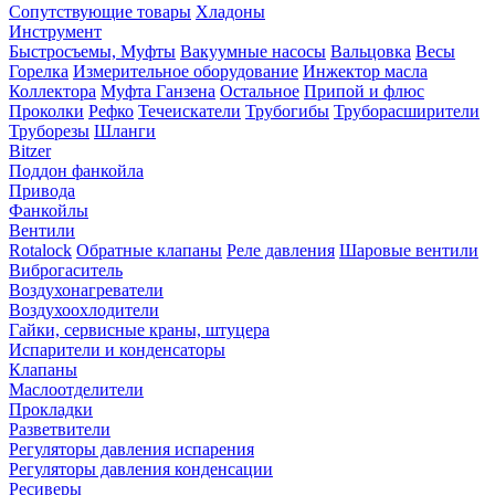
Сопутствующие товары
Хладоны
Инструмент
Быстросъемы, Муфты
Вакуумные насосы
Вальцовка
Весы
Горелка
Измерительное оборудование
Инжектор масла
Коллектора
Муфта Ганзена
Остальное
Припой и флюс
Проколки
Рефко
Течеискатели
Трубогибы
Труборасширители
Труборезы
Шланги
Bitzer
Поддон фанкойла
Привода
Фанкойлы
Вентили
Rotalock
Обратные клапаны
Реле давления
Шаровые вентили
Виброгаситель
Воздухонагреватели
Воздухоохлодители
Гайки, сервисные краны, штуцера
Испарители и конденсаторы
Клапаны
Маслоотделители
Прокладки
Разветвители
Регуляторы давления испарения
Регуляторы давления конденсации
Ресиверы