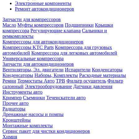
Электронные компоненты
Ремонт автокондиционеров
Запчасти для компрессоров
Масло
Муфты компрессоров
Подшипники
Крышки
компрессора
Регулирующие клапана
Сальники и
ремкомплекты
Компрессоры для автокондиционеров
Компрессоры KTC Parts
Компрессора для грузовых
автомобилей
Компрессора для легковых автомобилей
Универсальные компрессора
Запчасти для автокондиционеров
Вентиляторы, Эл. двигатели
Испарители
Конденсаторы
Конденсаторы
Наборы, Комплекты
Расходные материалы
Ремни
Термостаты Авто
ТРВ
Фильтр осушитель
Фильтр
салонный
Электрооборудование
Датчики давления
Инструменты авто
Кримпер
Съемники
Течеискатели авто
Прочее авто
Радиаторы
Дренажные насосы и помпы
Кронштейны
Монтажные комплекты
Сервис пакет для чистки кондиционеров
Химия