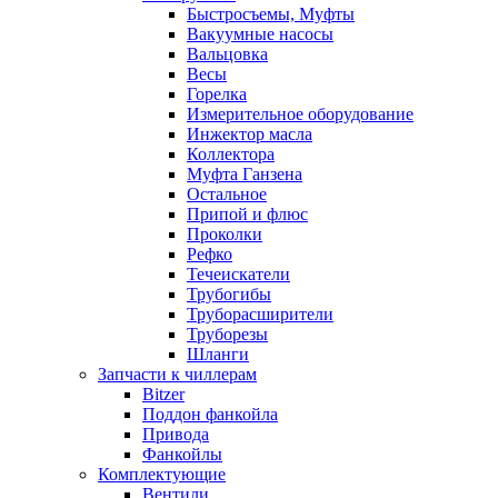
Быстросъемы, Муфты
Вакуумные насосы
Вальцовка
Весы
Горелка
Измерительное оборудование
Инжектор масла
Коллектора
Муфта Ганзена
Остальное
Припой и флюс
Проколки
Рефко
Течеискатели
Трубогибы
Труборасширители
Труборезы
Шланги
Запчасти к чиллерам
Bitzer
Поддон фанкойла
Привода
Фанкойлы
Комплектующие
Вентили