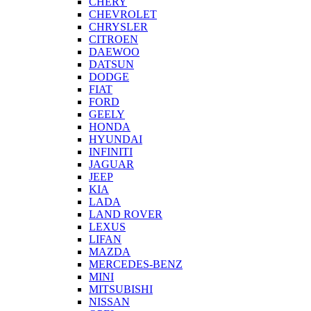
CHERY
CHEVROLET
CHRYSLER
CITROEN
DAEWOO
DATSUN
DODGE
FIAT
FORD
GEELY
HONDA
HYUNDAI
INFINITI
JAGUAR
JEEP
KIA
LADA
LAND ROVER
LEXUS
LIFAN
MAZDA
MERCEDES-BENZ
MINI
MITSUBISHI
NISSAN