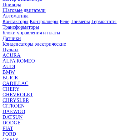
Привода
Шаговые двигатели
Автоматика
Контакторы
Контроллеры
Реле
Таймеры
Термостаты
Трансформаторы
Блоки управления и платы
Датчики
Конденсаторы электрические
Пульты
ACURA
ALFA ROMEO
AUDI
BMW
BUICK
CADILLAC
CHERY
CHEVROLET
CHRYSLER
CITROEN
DAEWOO
DATSUN
DODGE
FIAT
FORD
GEELY