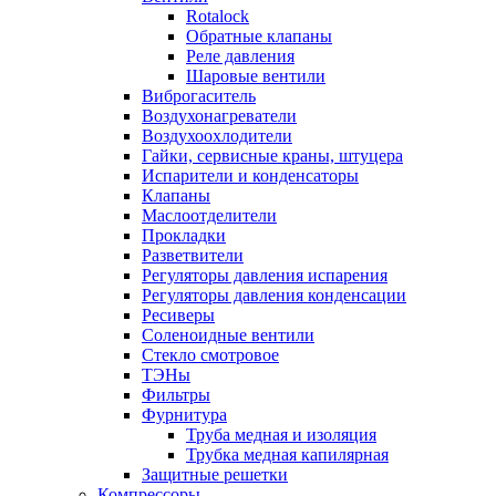
Rotalock
Обратные клапаны
Реле давления
Шаровые вентили
Виброгаситель
Воздухонагреватели
Воздухоохлодители
Гайки, сервисные краны, штуцера
Испарители и конденсаторы
Клапаны
Маслоотделители
Прокладки
Разветвители
Регуляторы давления испарения
Регуляторы давления конденсации
Ресиверы
Соленоидные вентили
Стекло смотровое
ТЭНы
Фильтры
Фурнитура
Труба медная и изоляция
Трубка медная капилярная
Защитные решетки
Компрессоры