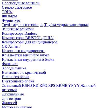
Соленоидные вентили
Стекло смотровое
ТЭНы
Фильтры
Фурнитура
Труба медная и изоляция
Трубка медная капилярная
Защитные решетки
Компрессора Danfoss
Компрессоры BRISTOL (США)
Компрессоры для кондиционеров
СК Атлант
Колонного кондиционера
Крыльчатки внешнего блока
Крыльчатки внутреннего блока
Фанкойла
Холодильника
Вентилятор с крыльчаткой
Внешнего блока
Внутреннего блока
2х вальный
KSFD
RD
RPG
RPS
RRMB
YF
YY
Жалюзей
шаговый
Двухвальные
Для витрин
Жалюзей
Мотор венилятора