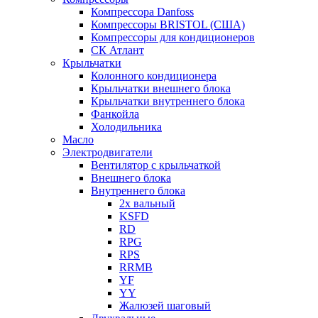
Компрессора Danfoss
Компрессоры BRISTOL (США)
Компрессоры для кондиционеров
СК Атлант
Крыльчатки
Колонного кондиционера
Крыльчатки внешнего блока
Крыльчатки внутреннего блока
Фанкойла
Холодильника
Масло
Электродвигатели
Вентилятор с крыльчаткой
Внешнего блока
Внутреннего блока
2х вальный
KSFD
RD
RPG
RPS
RRMB
YF
YY
Жалюзей шаговый