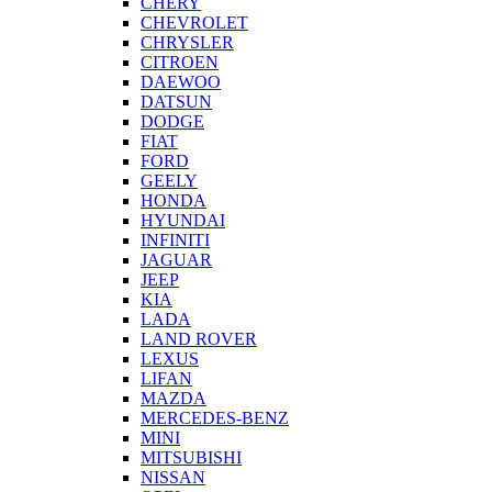
CHERY
CHEVROLET
CHRYSLER
CITROEN
DAEWOO
DATSUN
DODGE
FIAT
FORD
GEELY
HONDA
HYUNDAI
INFINITI
JAGUAR
JEEP
KIA
LADA
LAND ROVER
LEXUS
LIFAN
MAZDA
MERCEDES-BENZ
MINI
MITSUBISHI
NISSAN