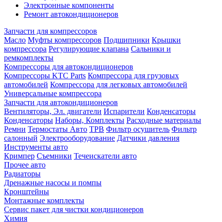
Электронные компоненты
Ремонт автокондиционеров
Запчасти для компрессоров
Масло
Муфты компрессоров
Подшипники
Крышки
компрессора
Регулирующие клапана
Сальники и
ремкомплекты
Компрессоры для автокондиционеров
Компрессоры KTC Parts
Компрессора для грузовых
автомобилей
Компрессора для легковых автомобилей
Универсальные компрессора
Запчасти для автокондиционеров
Вентиляторы, Эл. двигатели
Испарители
Конденсаторы
Конденсаторы
Наборы, Комплекты
Расходные материалы
Ремни
Термостаты Авто
ТРВ
Фильтр осушитель
Фильтр
салонный
Электрооборудование
Датчики давления
Инструменты авто
Кримпер
Съемники
Течеискатели авто
Прочее авто
Радиаторы
Дренажные насосы и помпы
Кронштейны
Монтажные комплекты
Сервис пакет для чистки кондиционеров
Химия