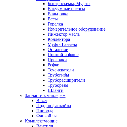
Быстросъемы, Муфты
Вакуумные насосы
Вальцовка
Весы
Горелка
Измерительное оборудование
Инжектор масла
Коллектора
Муфта Ганзена
Остальное
Припой и флюс
Проколки
Рефко
Течеискатели
Трубогибы
Труборасширители
Труборезы
Шланги
Запчасти к чиллерам
Bitzer
Поддон фанкойла
Привода
Фанкойлы
Комплектующие
Вентили