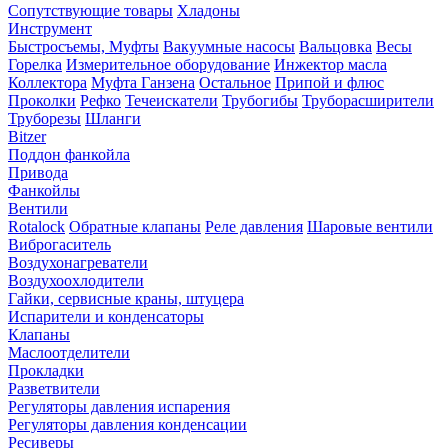
Сопутствующие товары
Хладоны
Инструмент
Быстросъемы, Муфты
Вакуумные насосы
Вальцовка
Весы
Горелка
Измерительное оборудование
Инжектор масла
Коллектора
Муфта Ганзена
Остальное
Припой и флюс
Проколки
Рефко
Течеискатели
Трубогибы
Труборасширители
Труборезы
Шланги
Bitzer
Поддон фанкойла
Привода
Фанкойлы
Вентили
Rotalock
Обратные клапаны
Реле давления
Шаровые вентили
Виброгаситель
Воздухонагреватели
Воздухоохлодители
Гайки, сервисные краны, штуцера
Испарители и конденсаторы
Клапаны
Маслоотделители
Прокладки
Разветвители
Регуляторы давления испарения
Регуляторы давления конденсации
Ресиверы