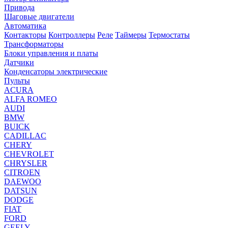
Привода
Шаговые двигатели
Автоматика
Контакторы
Контроллеры
Реле
Таймеры
Термостаты
Трансформаторы
Блоки управления и платы
Датчики
Конденсаторы электрические
Пульты
ACURA
ALFA ROMEO
AUDI
BMW
BUICK
CADILLAC
CHERY
CHEVROLET
CHRYSLER
CITROEN
DAEWOO
DATSUN
DODGE
FIAT
FORD
GEELY